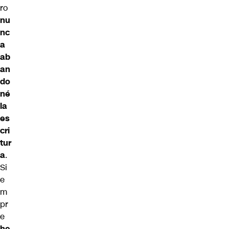
ro
nu
nc
a
ab
an
do
né
la
es
cri
tur
a
.
Si
e
m
pr
e
he