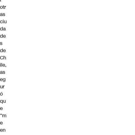
otr
as
ciu
da
de
s
de
Ch
ile,
as
eg
ur
ó
qu
e
“m
e
en