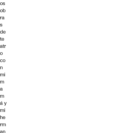
os
ob
ra
s
de
te
atr
o
co
n
mi
m
a
m
á y
mi
he
rm
an