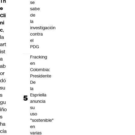
Th
se
e
sabe
Cli
de
la
ni
investigación
c
,
contra
la
el
art
PDG
ist
Fracking
a
en
ab
Colombia:
or
Presidente
dó
De
su
la
s
Espriella
anuncia
gu
su
iño
uso
s
"sostenible"
ha
en
cia
varias