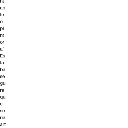
nt
an
te
o
pi
nt
or
a’.
Es
ta
ba
se
gu
ra
qu
e
se
ría
art