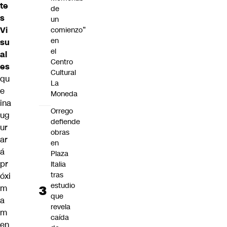
te
de
s
un
Vi
comienzo”
en
su
el
al
Centro
es
Cultural
qu
La
e
Moneda
ina
Orrego
ug
defiende
ur
obras
ar
en
á
Plaza
pr
Italia
tras
óxi
estudio
m
que
a
revela
m
caída
en