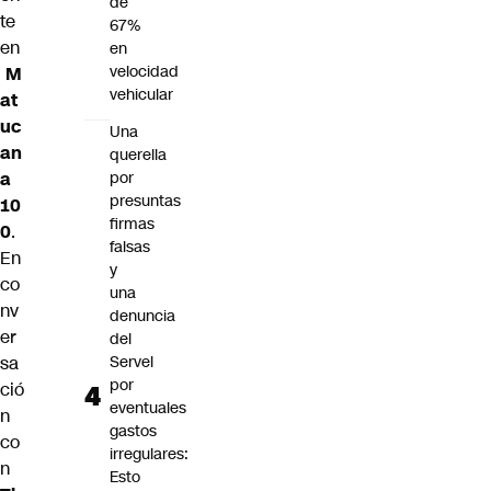
de
te
67%
en
en
velocidad
M
vehicular
at
uc
Una
an
querella
a
por
presuntas
10
firmas
0
.
falsas
En
y
co
una
nv
denuncia
er
del
sa
Servel
por
ció
eventuales
n
gastos
co
irregulares:
n
Esto