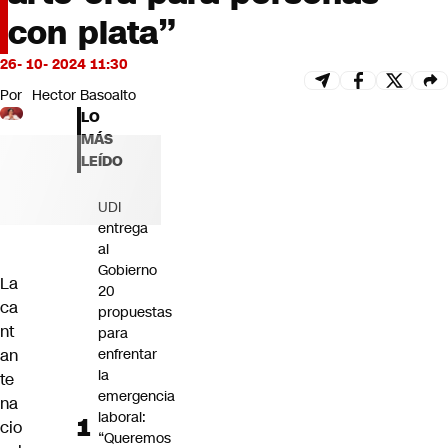
Futuro 360
con plata”
Opinión
26- 10- 2024 11:30
Por
Hector Basoalto
LO
MÁS
LEÍDO
UDI
entrega
al
Gobierno
La
20
ca
propuestas
nt
para
an
enfrentar
la
te
emergencia
na
laboral:
cio
“Queremos