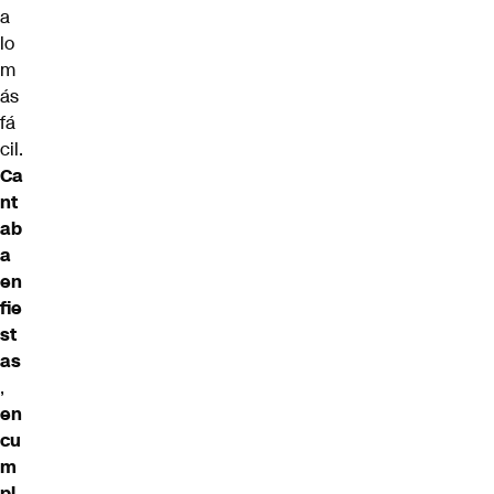
a
lo
m
ás
fá
cil.
Ca
nt
ab
a
en
fie
st
as
,
en
cu
m
pl