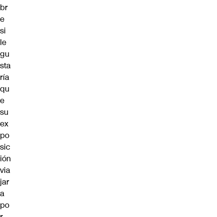
br
e
si
le
gu
sta
ría
qu
e
su
ex
po
sic
ión
via
jar
a
po
r