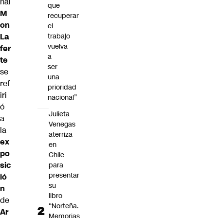
nal
que
M
recuperar
on
el
La
trabajo
vuelva
fer
a
te
ser
se
una
ref
prioridad
iri
nacional”
ó
Julieta
a
Venegas
la
aterriza
ex
en
po
Chile
sic
para
presentar
ió
su
n
libro
de
“Norteña.
Ar
Memorias