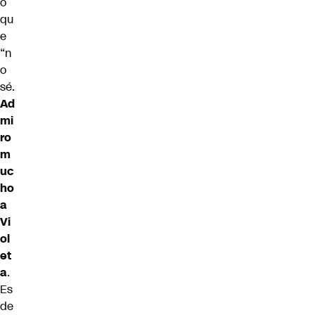
ó
qu
e
“n
o
sé.
Ad
mi
ro
m
uc
ho
a
Vi
ol
et
a
.
Es
de