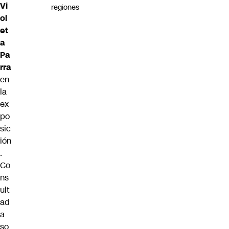
Vi
regiones
ol
et
a
Pa
rra
en
la
ex
po
sic
ión
.
Co
ns
ult
ad
a
so