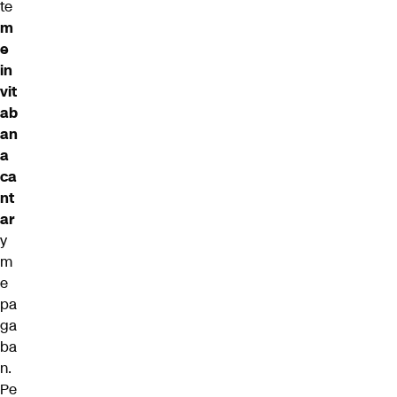
te
m
e
in
vit
ab
an
a
ca
nt
ar
y
m
e
pa
ga
ba
n.
Pe