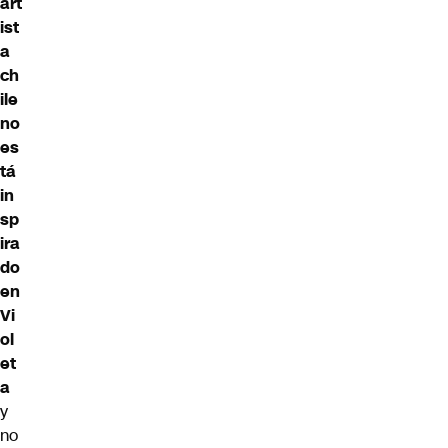
art
ist
a
ch
ile
no
es
tá
in
sp
ira
do
en
Vi
ol
et
a
y
no