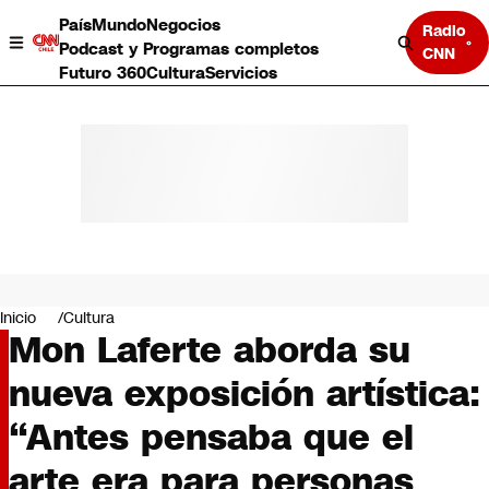
País
Mundo
Negocios
Radio
Podcast y Programas completos
CNN
Futuro 360
Cultura
Servicios
País
Mundo
Negocios
Inicio
Cultura
Mon Laferte aborda su
Deportes
Programas completos
nueva exposición artística:
Cultura
Servicios
“Antes pensaba que el
Bits
CNN Data
arte era para personas
CNN tiempo