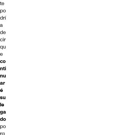
te
po
drí
a
de
cir
qu
e
co
nti
nu
ar
é
su
le
ga
do
po
rq