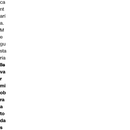
ca
nt
arí
a.
M
e
gu
sta
ría
lle
va
r
mi
ob
ra
a
to
da
s