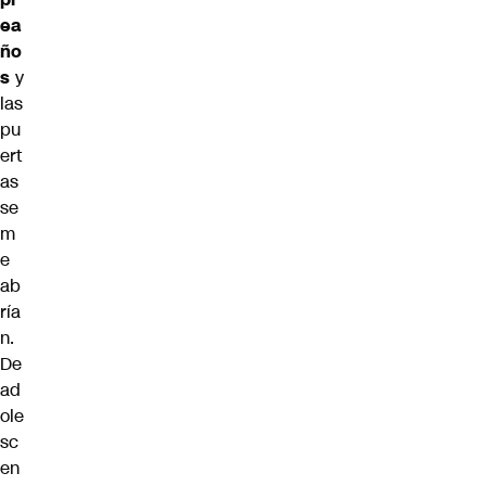
ea
ño
s
y
las
pu
ert
as
se
m
e
ab
ría
n.
De
ad
ole
sc
en