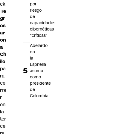
ck
por
riesgo
re
de
gr
capacidades
es
cibernéticas
ar
"críticas"
on
Abelardo
a
de
Ch
la
ile
Espriella
pa
asume
ra
como
ce
presidente
de
rra
Colombia
r
en
la
ter
ce
ra