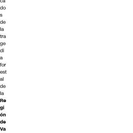
ca
do
s
de
la
tra
ge
di
a
for
est
al
de
la
Re
gi
ón
de
Va