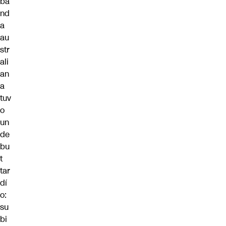
ba
nd
a
au
str
ali
an
a
tuv
o
un
de
bu
t
tar
dí
o:
su
bi