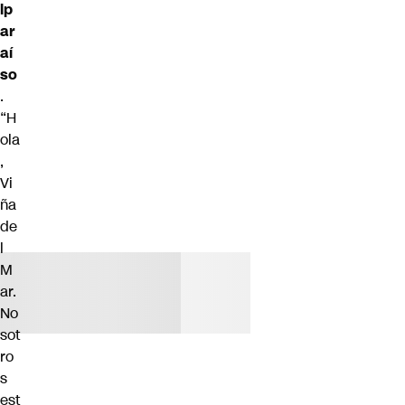
lp
ar
aí
so
.
“H
ola
,
Vi
ña
de
l
M
ar.
No
sot
ro
s
est