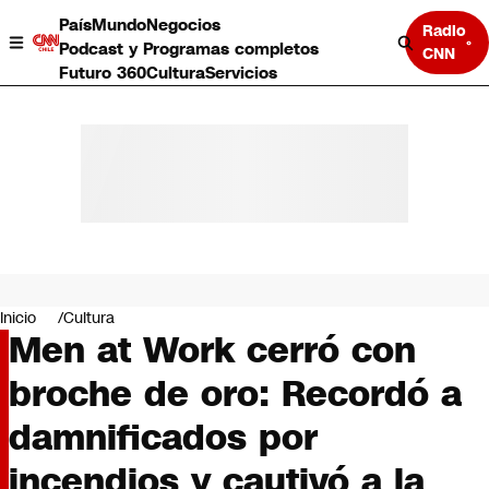
País
Mundo
Negocios
Radio
Podcast y Programas completos
CNN
Futuro 360
Cultura
Servicios
País
Mundo
Negocios
Inicio
Cultura
Men at Work cerró con
Deportes
Programas completos
broche de oro: Recordó a
Cultura
Servicios
damnificados por
Bits
CNN Data
incendios y cautivó a la
CNN tiempo