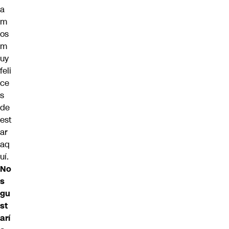
a
m
os
m
uy
feli
ce
s
de
est
ar
aq
uí.
No
s
gu
st
arí