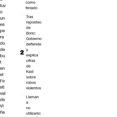
como
tuv
feriado
o
Tras
un
reposteo
es
de
pe
Boric:
ra
Gobierno
do
defiende
de
y
explica
bu
cifras
t
de
en
Kast
el
sobre
Fe
robos
sti
violentos
val
Llaman
de
a
Vi
no
ña
utilizarlo: