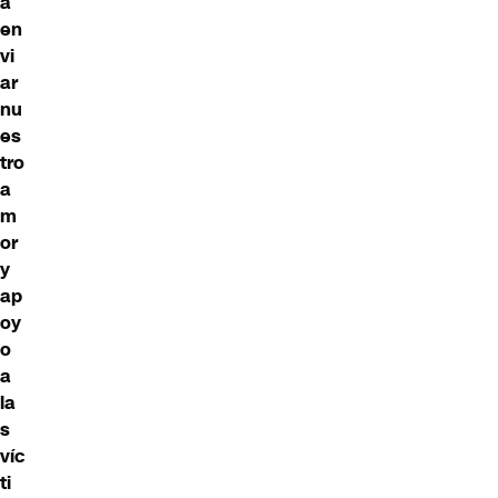
a
en
vi
ar
nu
es
tro
a
m
or
y
ap
oy
o
a
la
s
víc
ti