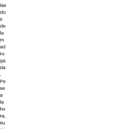
las
do
s
de
la
m
ad
ru
ga
da
.
Pe
se
a
la
ho
ra,
su