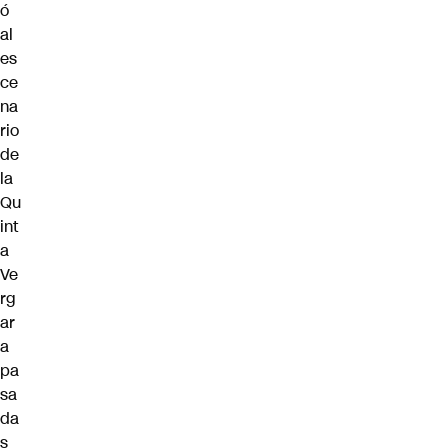
ó
al
es
ce
na
rio
de
la
Qu
int
a
Ve
rg
ar
a
pa
sa
da
s