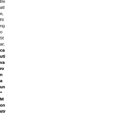
Be
atl
e,
Ri
ng
o
St
ar,
ca
uti
va
ro
n
a
un
“
M
on
str