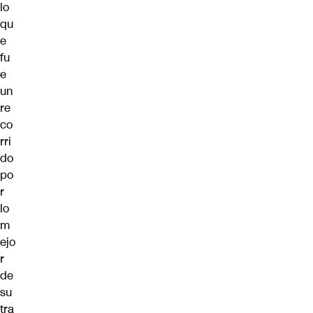
lo
qu
e
fu
e
un
re
co
rri
do
po
r
lo
m
ejo
r
de
su
tra