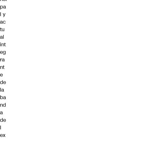
pa
l y
ac
tu
al
int
eg
ra
nt
e
de
la
ba
nd
a
de
l
ex