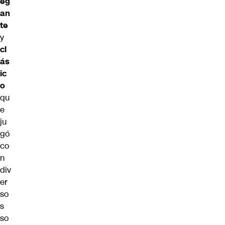
eg
an
te
y
cl
ás
ic
o
qu
e
ju
gó
co
n
div
er
so
s
so