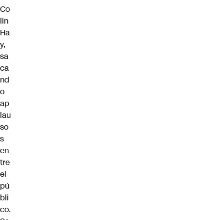
Co
lin
Ha
y,
sa
ca
nd
o
ap
lau
so
s
en
tre
el
pú
bli
co.