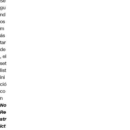
Se
gu
nd
os
m
ás
tar
de
, el
set
list
ini
ció
co
n
No
Re
str
ict