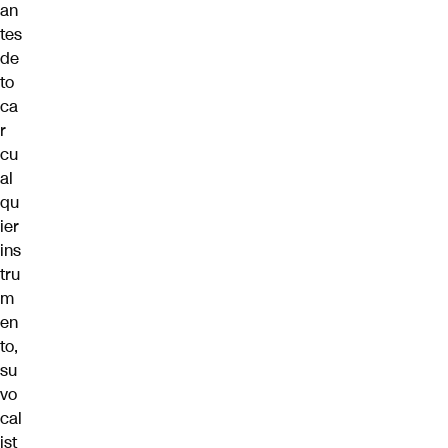
an
tes
de
to
ca
r
cu
al
qu
ier
ins
tru
m
en
to,
su
vo
cal
ist