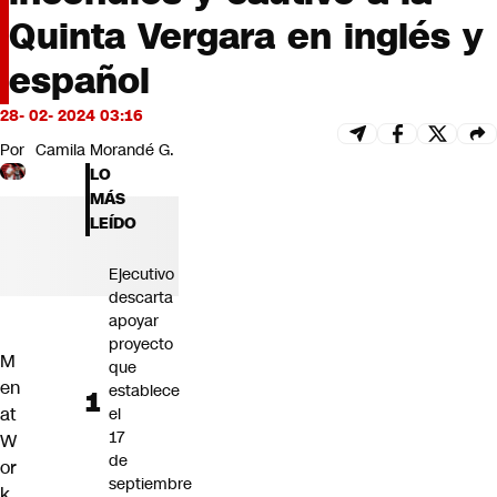
Futuro 360
Quinta Vergara en inglés y
Opinión
español
28- 02- 2024 03:16
Por
Camila Morandé G.
LO
MÁS
LEÍDO
Ejecutivo
descarta
apoyar
proyecto
M
que
en
establece
at
el
17
W
de
or
septiembre
k