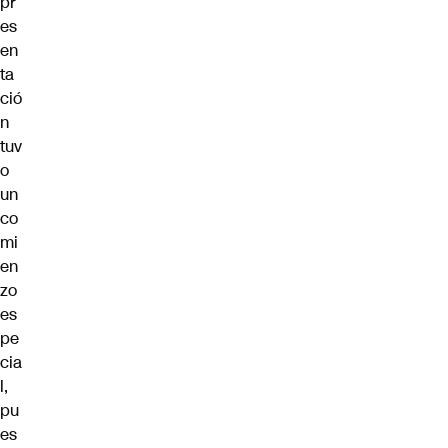
pr
es
en
ta
ció
n
tuv
o
un
co
mi
en
zo
es
pe
cia
l,
pu
es