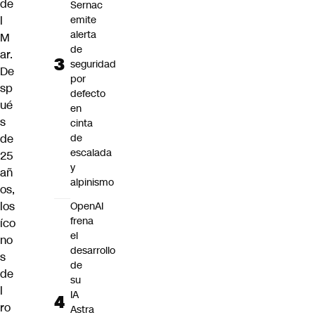
de
Sernac
emite
l
alerta
M
de
ar
.
seguridad
De
por
sp
defecto
ué
en
s
cinta
de
de
escalada
25
y
añ
alpinismo
os,
los
OpenAI
frena
íco
el
no
desarrollo
s
de
de
su
l
IA
ro
Astra