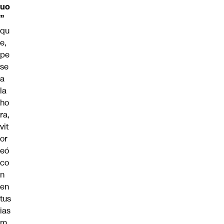
uo
”
qu
e,
pe
se
a
la
ho
ra,
vit
or
eó
co
n
en
tus
ias
m