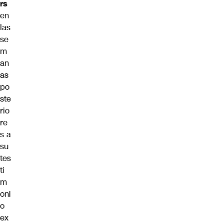
rs
en
las
se
m
an
as
po
ste
rio
re
s a
su
tes
ti
m
oni
o
ex