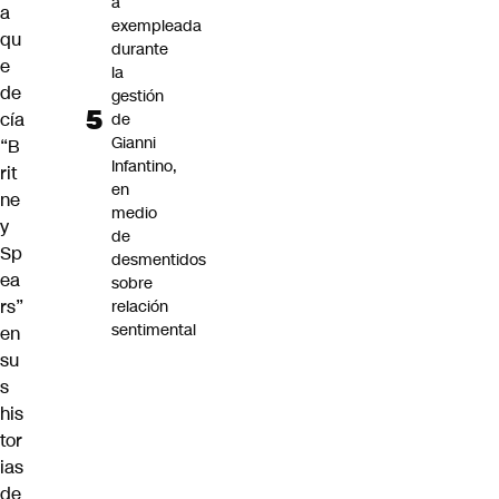
a
a
exempleada
qu
durante
e
la
de
gestión
cía
de
Gianni
“B
Infantino,
rit
en
ne
medio
y
de
Sp
desmentidos
ea
sobre
rs”
relación
sentimental
en
su
s
his
tor
ias
de