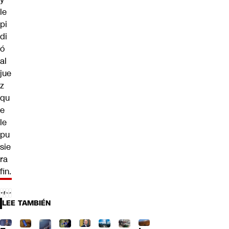
le
pi
di
ó
al
jue
z
qu
e
le
pu
sie
ra
fin.
LEE TAMBIÉN