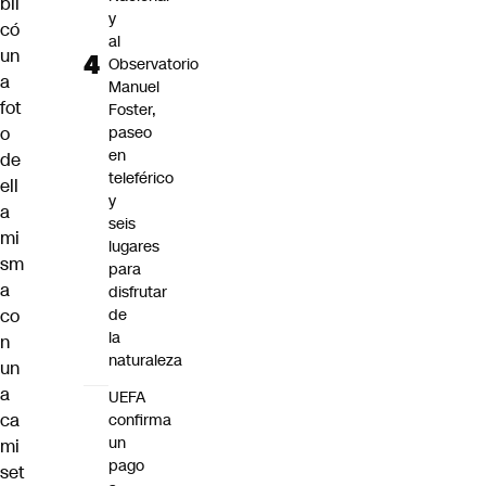
bli
y
có
al
un
Observatorio
a
Manuel
fot
Foster,
o
paseo
en
de
teleférico
ell
y
a
seis
mi
lugares
sm
para
a
disfrutar
co
de
la
n
naturaleza
un
a
UEFA
ca
confirma
un
mi
pago
set