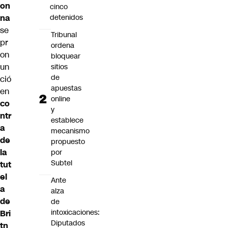
on
cinco
na
detenidos
se
Tribunal
pr
ordena
on
bloquear
un
sitios
de
ció
apuestas
en
online
co
y
ntr
establece
a
mecanismo
de
propuesto
la
por
Subtel
tut
el
Ante
a
alza
de
de
intoxicaciones:
Bri
Diputados
tn