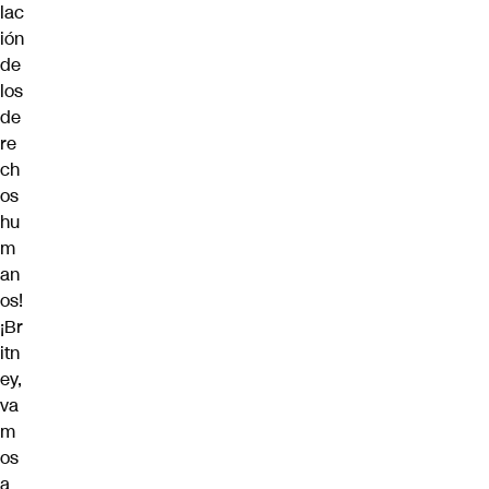
lac
ión
de
los
de
re
ch
os
hu
m
an
os!
¡Br
itn
ey,
va
m
os
a