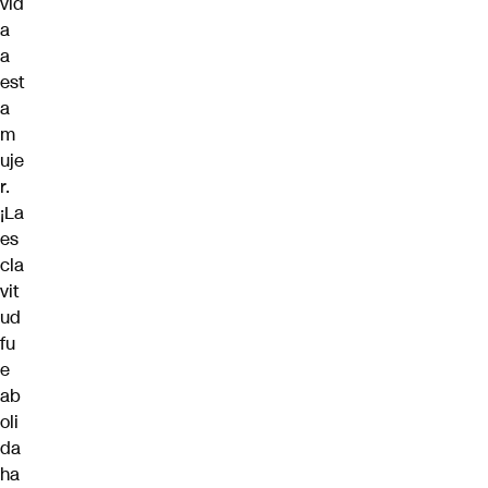
vid
a
a
est
a
m
uje
r.
¡La
es
cla
vit
ud
fu
e
ab
oli
da
ha