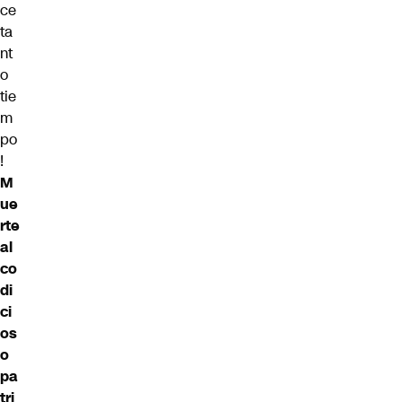
ce
ta
nt
o
tie
m
po
!
M
ue
rte
al
co
di
ci
os
o
pa
tri