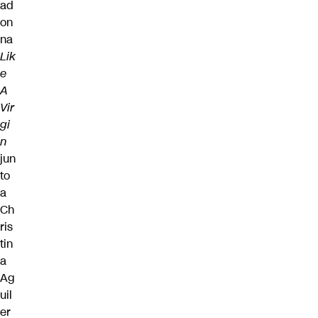
ad
on
na
Lik
e
A
Vir
gi
n
jun
to
a
Ch
ris
tin
a
Ag
uil
er