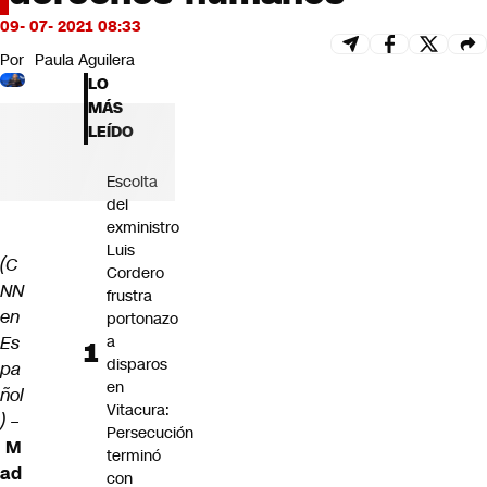
Futuro 360
09- 07- 2021 08:33
Opinión
Por
Paula Aguilera
LO
MÁS
LEÍDO
Escolta
del
exministro
Luis
(C
Cordero
NN
frustra
en
portonazo
Es
a
disparos
pa
en
ñol
Vitacura:
)
–
Persecución
M
terminó
ad
con