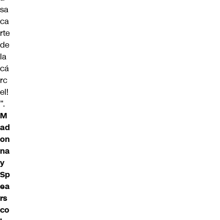
sa
ca
rte
de
la
cá
rc
el!
”.
M
ad
on
na
y
Sp
ea
rs
co