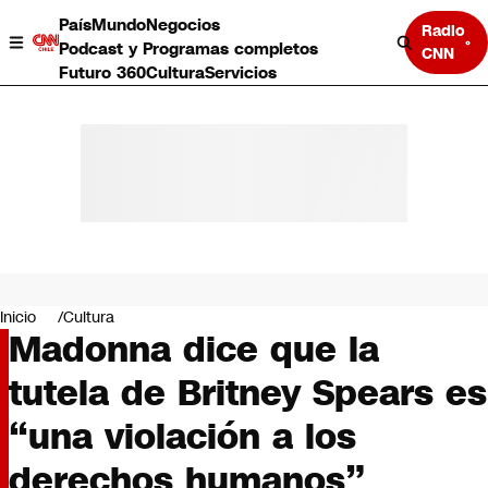
País
Mundo
Negocios
Radio
Podcast y Programas completos
CNN
Futuro 360
Cultura
Servicios
País
Mundo
Negocios
Inicio
Cultura
Madonna dice que la
Deportes
Programas completos
tutela de Britney Spears es
Cultura
Servicios
“una violación a los
Bits
CNN Data
derechos humanos”
CNN tiempo