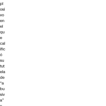
pl
osi
vo
en
el
qu
e
cal
ific
ó
su
tut
ela
de
“a
bu
siv
a”
y