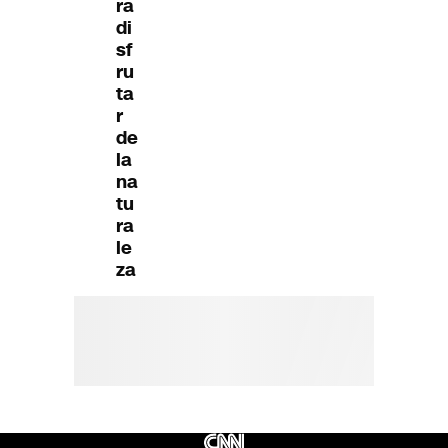
ra
di
sf
ru
ta
r
de
la
na
tu
ra
le
za