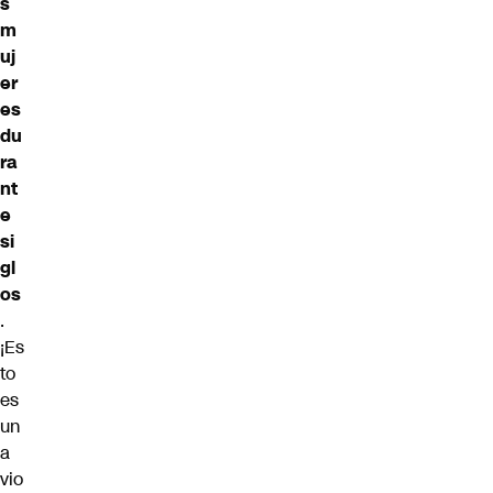
s
m
uj
er
es
du
ra
nt
e
si
gl
os
.
¡Es
to
es
un
a
vio