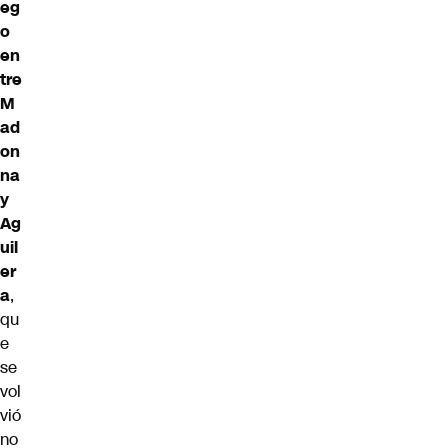
eg
o
en
tre
M
ad
on
na
y
Ag
uil
er
a
,
qu
e
se
vol
vió
no