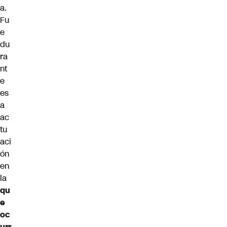
a.
Fu
e
du
ra
nt
e
es
a
ac
tu
aci
ón
en
la
qu
e
oc
urr