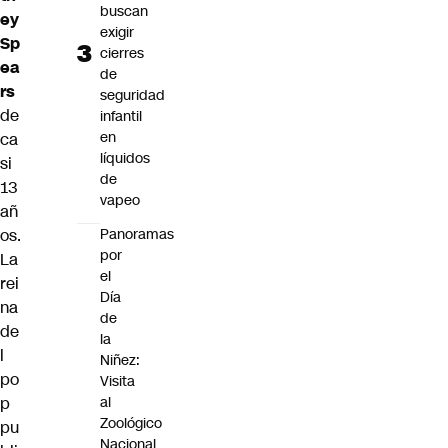
buscan
ey
exigir
Sp
cierres
ea
de
rs
seguridad
de
infantil
en
ca
líquidos
si
de
13
vapeo
añ
os.
Panoramas
por
La
el
rei
Día
na
de
de
la
l
Niñez:
po
Visita
p
al
Zoológico
pu
Nacional