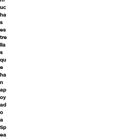
uc
ha
s
es
tre
lla
s
qu
e
ha
n
ap
oy
ad
o
a
Sp
ea