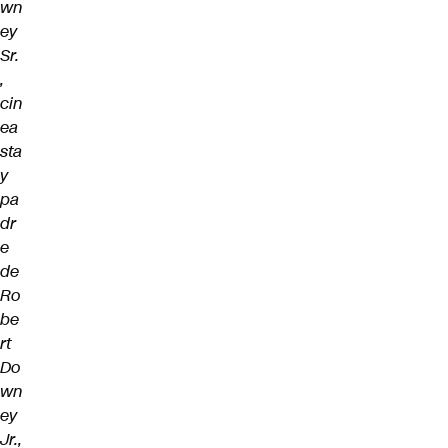
wn
ey
Sr.
,
cin
ea
sta
y
pa
dr
e
de
Ro
be
rt
Do
wn
ey
Jr.,