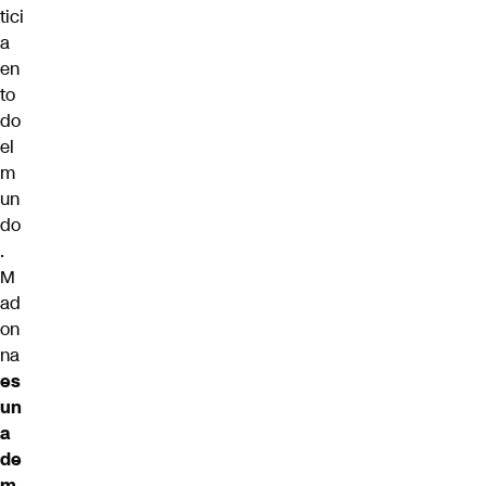
tici
a
en
to
do
el
m
un
do
.
M
ad
on
na
es
un
a
de
m