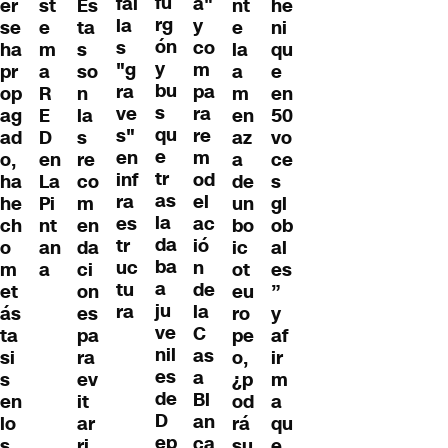
fu
fal
a"
er
st
Es
nt
he
rg
la
y
se
e
ta
e
ni
ón
s
co
ha
m
s
la
qu
y
"g
m
pr
a
so
a
e
bu
ra
pa
op
R
n
m
en
s
ve
ra
ag
E
la
en
50
qu
s"
re
ad
D
s
az
vo
e
en
m
o,
en
re
a
ce
tr
inf
od
ha
La
co
de
s
as
ra
el
he
Pi
m
un
gl
la
es
ac
ch
nt
en
bo
ob
da
tr
ió
o
an
da
ic
al
ba
uc
n
m
a
ci
ot
es
a
tu
de
et
on
eu
”
ju
ra
la
ás
es
ro
y
ve
C
ta
pa
pe
af
nil
as
si
ra
o,
ir
es
a
s
ev
¿p
m
de
Bl
en
it
od
a
D
an
lo
ar
rá
qu
ep
ca
s
ri
su
e