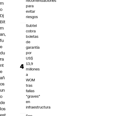
recomendaciones
m
para
o
evitar
Dj
riesgos
Bit
Subtel
m
cobra
an,
boletas
fu
de
e
garantía
du
por
US$
ra
13,9
nt
millones
e
a
añ
WOM
os
tras
un
fallas
o
"graves"
en
de
infraestructura
los
est