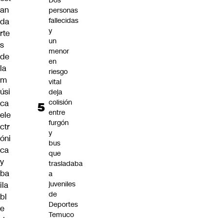
Dos
an
personas
fallecidas
da
y
rte
un
s
menor
de
en
la
riesgo
m
vital
úsi
deja
colisión
ca
entre
ele
furgón
ctr
y
óni
bus
ca
que
y
trasladaba
ba
a
juveniles
ila
de
bl
Deportes
e
Temuco