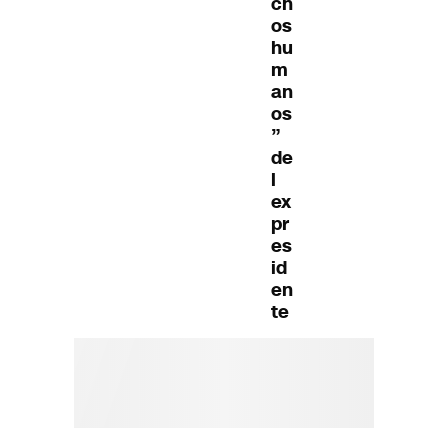
ch
os
hu
m
an
os
”
de
l
ex
pr
es
id
en
te