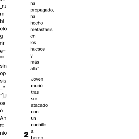
ha
_tu
propagado,
m
ha
bl
hecho
elo
metástasis
g
en
los
titl
huesos
e=
y
””
más
sin
allá”
op
Joven
sis
murió
=”
tras
”]J
ser
os
atacado
é
con
An
un
cuchillo
to
a
nio
bordo