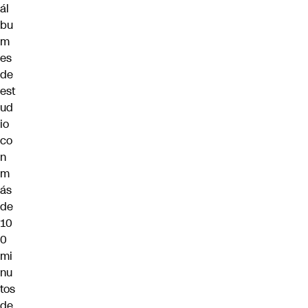
ál
bu
m
es
de
est
ud
io
co
n
m
ás
de
10
0
mi
nu
tos
de