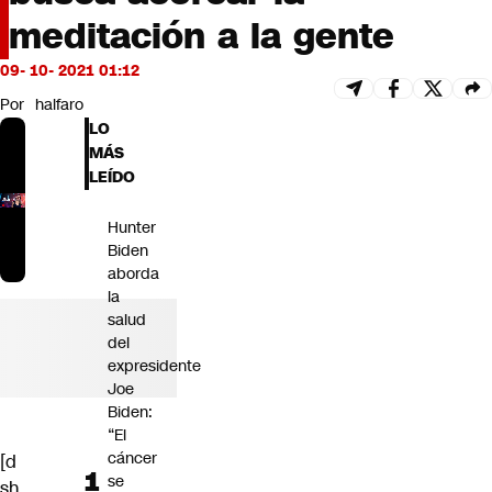
Futuro 360
meditación a la gente
Opinión
09- 10- 2021 01:12
Por
halfaro
LO
MÁS
LEÍDO
Hunter
Biden
aborda
la
salud
del
expresidente
Joe
Biden:
“El
cáncer
[d
se
sh