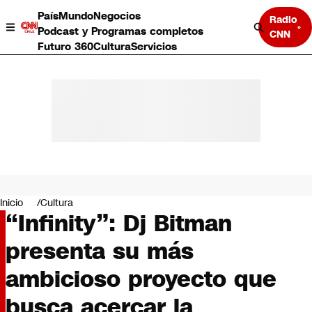
País
Mundo
Negocios
Radio
Podcast y Programas completos
CNN
Futuro 360
Cultura
Servicios
País
Mundo
Negocios
Inicio
Cultura
“Infinity”: Dj Bitman
Deportes
Programas completos
presenta su más
Cultura
Servicios
ambicioso proyecto que
Bits
CNN Data
busca acercar la
CNN tiempo