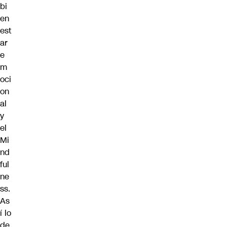
bi
en
est
ar
e
m
oci
on
al
y
el
Mi
nd
ful
ne
ss.
As
í lo
de