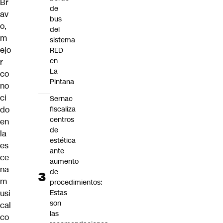
Br
de
av
bus
o,
del
m
sistema
ejo
RED
en
r
La
co
Pintana
no
ci
Sernac
do
fiscaliza
centros
en
de
la
estética
es
ante
ce
aumento
na
de
m
procedimientos:
usi
Estas
son
cal
las
co