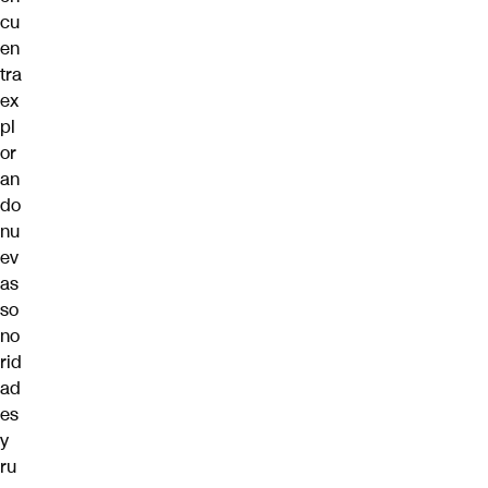
cu
en
tra
ex
pl
or
an
do
nu
ev
as
so
no
rid
ad
es
y
ru