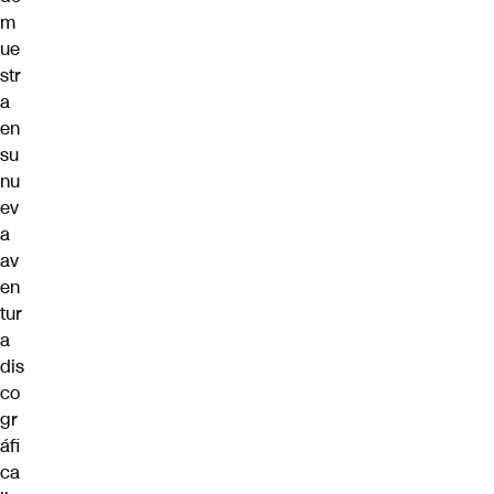
m
ue
str
a
en
su
nu
ev
a
av
en
tur
a
dis
co
gr
áfi
ca