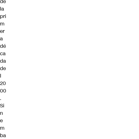
de
la
pri
m
er
a
dé
ca
da
de
l
20
00
.
Si
n
e
m
ba