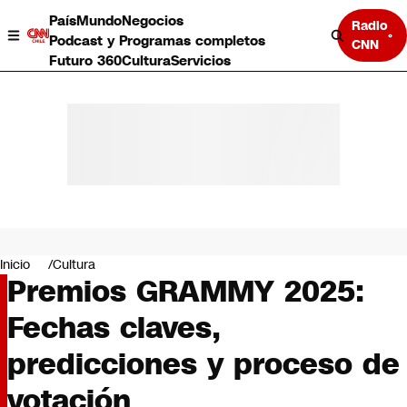
País
Mundo
Negocios
Radio
Podcast y Programas completos
CNN
Futuro 360
Cultura
Servicios
País
Mundo
Negocios
Inicio
Cultura
Premios GRAMMY 2025:
Deportes
Programas completos
Fechas claves,
Cultura
Servicios
predicciones y proceso de
Bits
CNN Data
votación
CNN tiempo