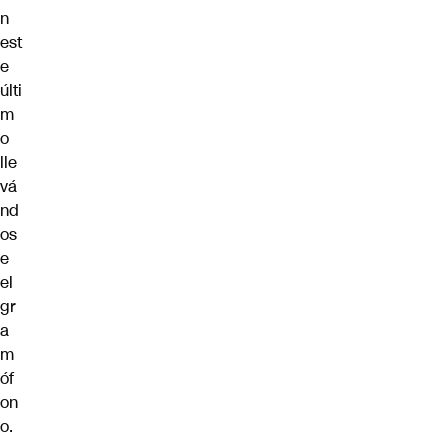
n
est
e
últi
m
o
lle
vá
nd
os
e
el
gr
a
m
óf
on
o.