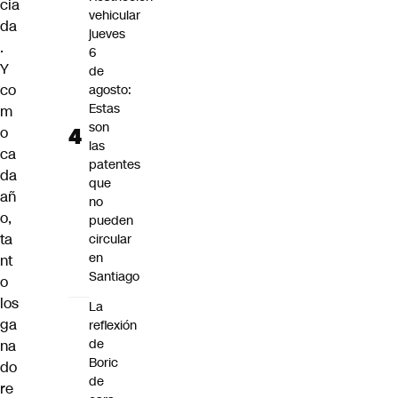
cia
vehicular
da
jueves
.
6
Y
de
co
agosto:
Estas
m
son
o
las
ca
patentes
da
que
añ
no
o,
pueden
ta
circular
en
nt
Santiago
o
los
La
ga
reflexión
de
na
Boric
do
de
re