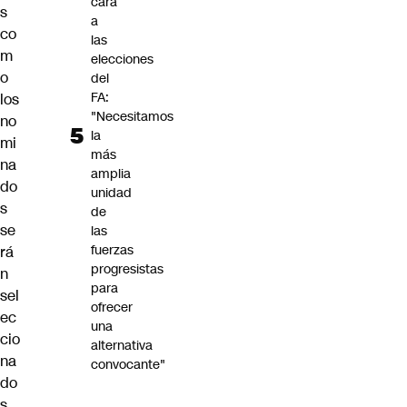
cara
s
a
co
las
m
elecciones
o
del
FA:
los
"Necesitamos
no
la
mi
más
na
amplia
do
unidad
s
de
se
las
fuerzas
rá
progresistas
n
para
sel
ofrecer
ec
una
cio
alternativa
na
convocante"
do
s