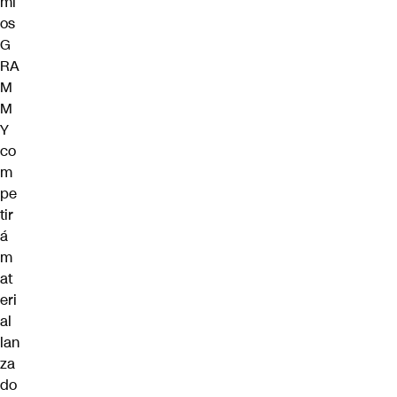
mi
os
G
RA
M
M
Y
co
m
pe
tir
á
m
at
eri
al
lan
za
do