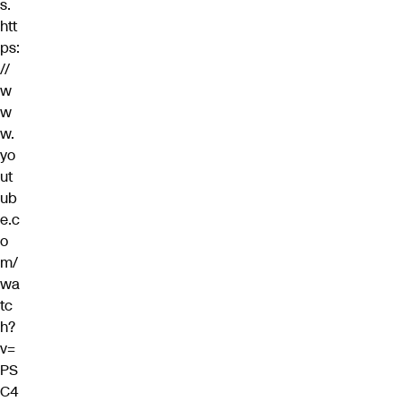
s.
htt
ps:
//
w
w
w.
yo
ut
ub
e.c
o
m/
wa
tc
h?
v=
PS
C4