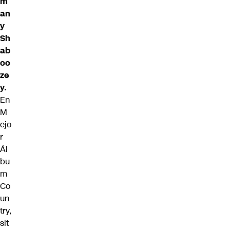
m
an
y
Sh
ab
oo
ze
y.
En
M
ejo
r
Ál
bu
m
Co
un
try
,
sit