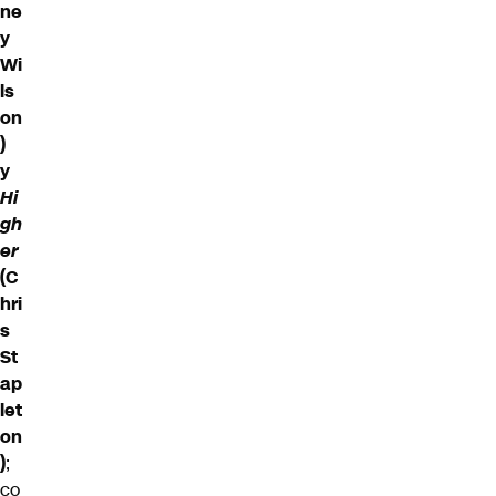
ne
y
Wi
ls
on
)
y
Hi
gh
er
(C
hri
s
St
ap
let
on
)
;
co