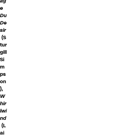
ag
e
Du
De
sir
(S
tur
gill
Si
m
ps
on
),
W
hir
lwi
nd
(L
ai