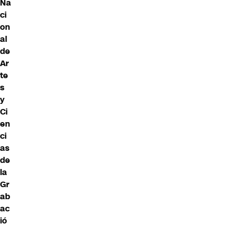
Na
ci
on
al
de
Ar
te
s
y
Ci
en
ci
as
de
la
Gr
ab
ac
ió