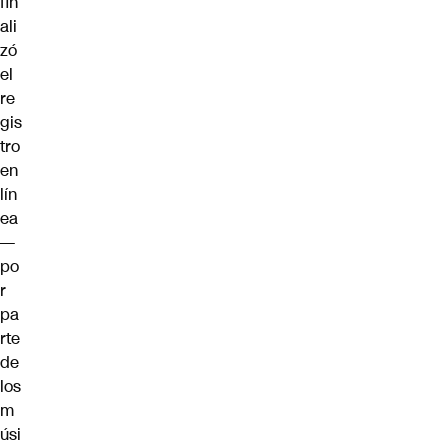
fin
ali
zó
el
re
gis
tro
en
lín
ea
—
po
r
pa
rte
de
los
m
úsi