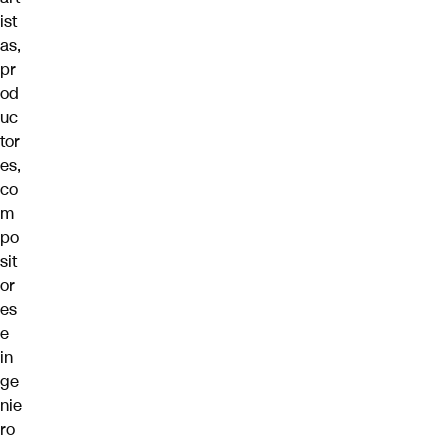
ist
as
,
pr
od
uc
tor
es,
co
m
po
sit
or
es
e
in
ge
nie
ro