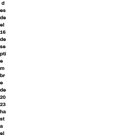
d
es
de
el
16
de
se
pti
e
m
br
e
de
20
23
ha
st
a
el