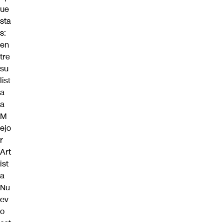
ue
sta
s:
en
tre
su
list
a
a
M
ejo
r
Art
ist
a
Nu
ev
o