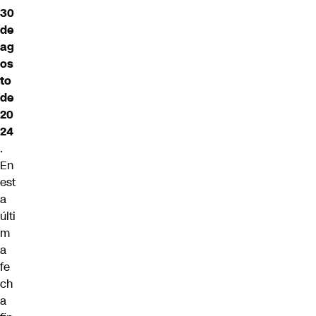
30
de
ag
os
to
de
20
24
.
En
est
a
últi
m
a
fe
ch
a