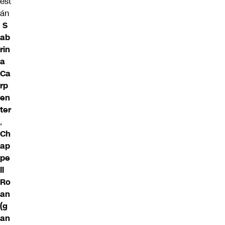
est
án
S
ab
rin
a
Ca
rp
en
ter
,
Ch
ap
pe
ll
Ro
an
(g
an