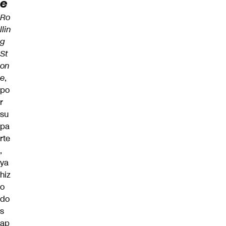
e
Ro
llin
g
St
on
e
,
po
r
su
pa
rte
,
ya
hiz
o
do
s
ap