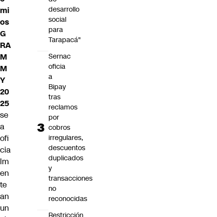
desarrollo
mi
social
os
para
G
Tarapacá"
RA
Sernac
M
oficia
M
a
Y
Bipay
20
tras
25
reclamos
se
por
a
cobros
irregulares,
ofi
descuentos
cia
duplicados
lm
y
en
transacciones
te
no
an
reconocidas
un
Restricción