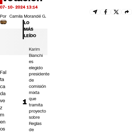
Futuro 360
07- 10- 2024 13:14
Opinión
Por
Camila Morandé G.
LO
MÁS
LEÍDO
Karim
Bianchi
es
elegido
Fal
presidente
ta
de
ca
comisión
mixta
da
que
ve
tramita
z
proyecto
m
sobre
en
Reglas
os
de