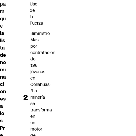
pa
Uso
de
ra
la
qu
Fuerza
e
la
Biministro
Mas
lis
por
ta
contratación
de
de
no
196
mi
jóvenes
na
en
ci
Collahuasi:
"La
on
minería
es
se
a
transforma
lo
en
s
un
Pr
motor
e
de