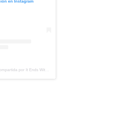
ción en Instagram
Una publicación compartida por It Ends With Us (@itendswithusmovie)