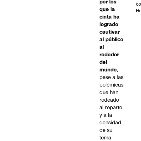
por los
c
que la
H
cinta ha
logrado
cautivar
al público
al
rededor
del
mundo
,
pese a las
polémicas
que han
rodeado
al reparto
y a la
densidad
de su
tema