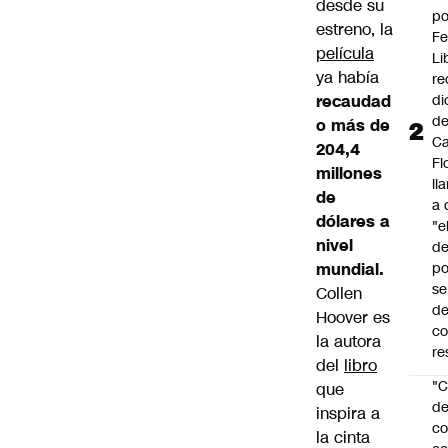
desde su
po
estreno, la
Fe
película
Li
ya había
re
recaudad
di
d
o más de
Ca
204,4
Fl
millones
ll
de
a 
dólares a
"e
nivel
d
mundial.
po
se
Collen
de
Hoover es
c
la autora
re
del
libro
"C
que
d
inspira a
co
la cinta