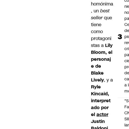
co
homónima
ni
, un
best
n
seller
que
pa
tiene
Ce
de
como
pi
protagoni
re
stas a
Lily
cr
Bloom, el
pa
personaj
ci
e de
pr
Blake
d
c
Lively
, y a
a 
Ryle
m
Kincaid,
interpret
"S
Fa
ado por
C
el
actor
SII
Justin
la
Baldoni
,