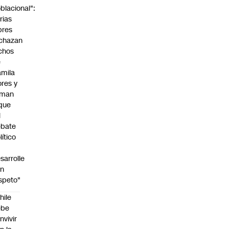
blacional":
rias
bres
chazan
chos
e
mila
ores y
aman
que
l
ebate
lítico
sarrolle
on
speto"
hile
ebe
nvivir