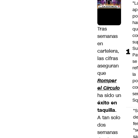
"L
ap
po
ha
Tras
qu
co
semanas
su
en
Su
cartelera,
Pa
las cifras
se
aseguran
re
que
la
Romper
po
co
el Círculo
se
ha sido un
Sq
éxito en
taquilla
.
"S
A tan solo
d
fe
dos
"s
semanas
sa