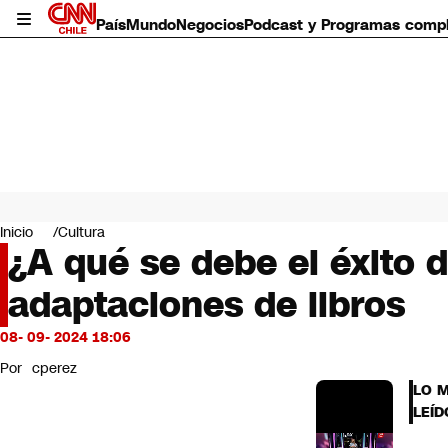
País
Mundo
Negocios
Podcast y Programas comp
País
Mundo
Inicio
Cultura
Negocios
¿A qué se debe el éxito d
Deportes
adaptaciones de libros
Programas completos
Cultura
Servicios
08- 09- 2024 18:06
Bits
Por
cperez
CNN Data
LO 
CNN tiempo
LEÍD
Futuro 360
Opinión