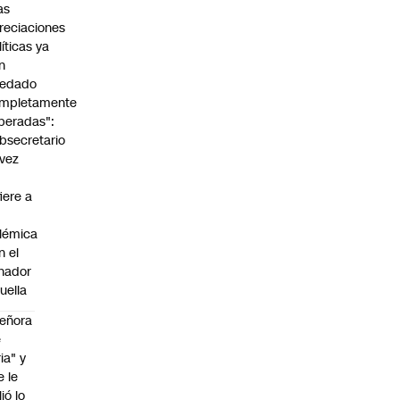
as
reciaciones
líticas ya
n
edado
mpletamente
peradas":
bsecretario
vez
fiere a
lémica
n el
nador
uella
eñora
e
ria" y
e le
lió lo