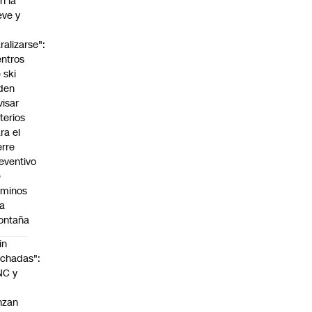
n la
eve y
o
ralizarse":
ntros
 ski
den
visar
iterios
ra el
erre
eventivo
e
aminos
la
ontaña
in
chadas":
NC y
nzan