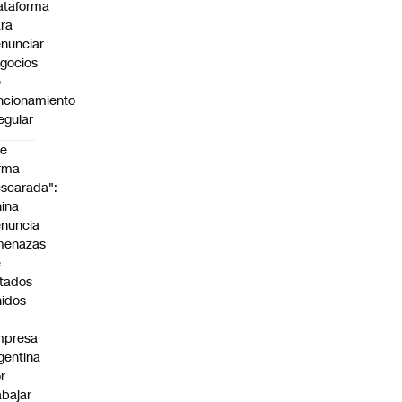
ataforma
ra
nunciar
gocios
e
ncionamiento
regular
De
rma
scarada":
ina
nuncia
menazas
e
tados
idos
mpresa
gentina
r
abajar