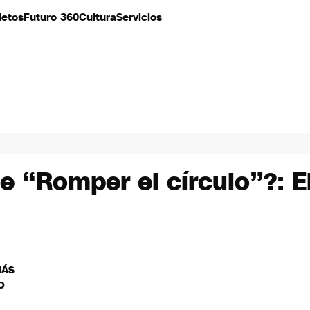
letos
Futuro 360
Cultura
Servicios
e “Romper el círculo”?: E
MÁS
O