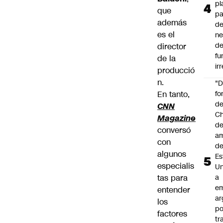
pl
que
pa
además
de
es el
ne
d
director
fu
de la
ir
producció
n.
"
En tanto,
fo
de
CNN
Ch
Magazine
de
conversó
a
con
d
algunos
Es
especialis
Un
tas para
a
e
entender
ar
los
po
factores
tr