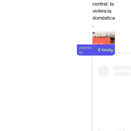
central: la
violencia
doméstica
.
Lea el
powered
artículo
by