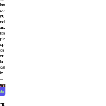
las
de
nu
nci
as,
los
pir
op
os
en
la
cal
le
…
—
”E