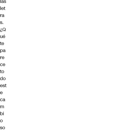
las
let
ra
s.
¿Q
ué
te
pa
re
ce
to
do
est
e
ca
m
bi
o
so