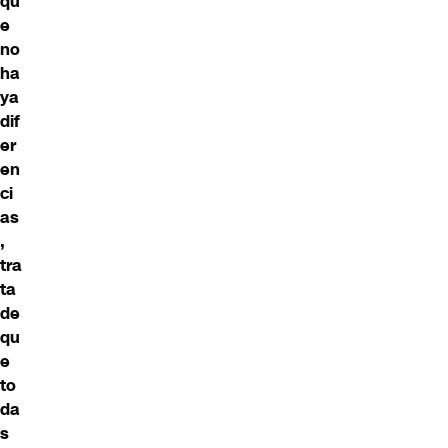
qu
e
no
ha
ya
dif
er
en
ci
as
,
tra
ta
de
qu
e
to
da
s