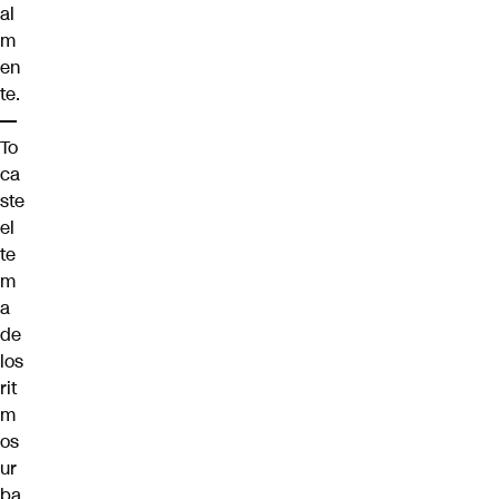
al
m
en
te.
—
To
ca
ste
el
te
m
a
de
los
rit
m
os
ur
ba