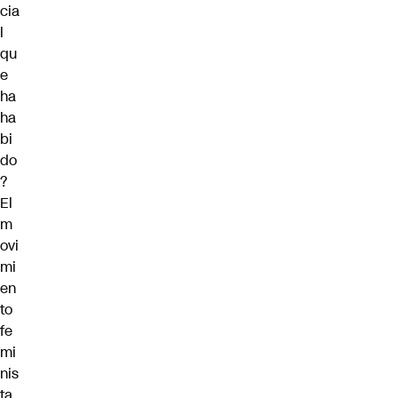
cia
l
qu
e
ha
ha
bi
do
?
El
m
ovi
mi
en
to
fe
mi
nis
ta,