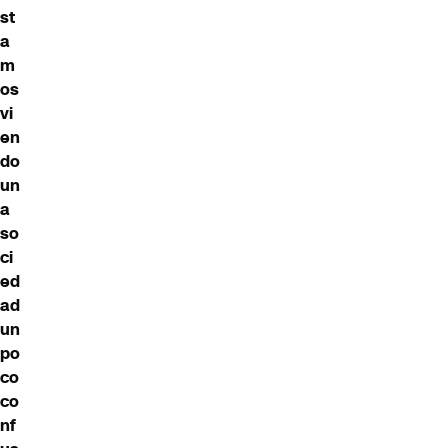
st
a
m
os
vi
en
do
un
a
so
ci
ed
ad
un
po
co
co
nf