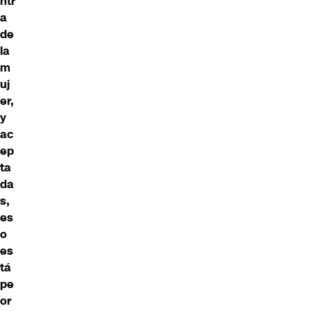
ntr
a
de
la
m
uj
er,
y
ac
ep
ta
da
s,
es
o
es
tá
pe
or