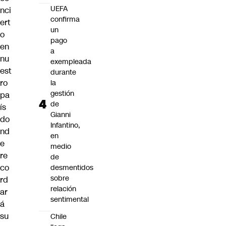
UEFA
nci
confirma
ert
un
o
pago
en
a
nu
exempleada
est
durante
ro
la
gestión
pa
de
ís
Gianni
do
Infantino,
nd
en
e
medio
re
de
co
desmentidos
sobre
rd
relación
ar
sentimental
á
su
Chile