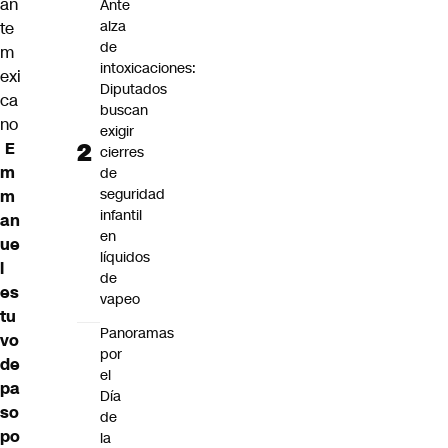
an
Ante
alza
te
de
m
intoxicaciones:
exi
Diputados
ca
buscan
no
exigir
E
cierres
m
de
seguridad
m
infantil
an
en
ue
líquidos
l
de
es
vapeo
tu
Panoramas
vo
por
de
el
pa
Día
so
de
po
la