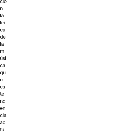
ció
n
la
líri
ca
de
la
m
úsi
ca
qu
e
es
te
nd
en
cia
ac
tu