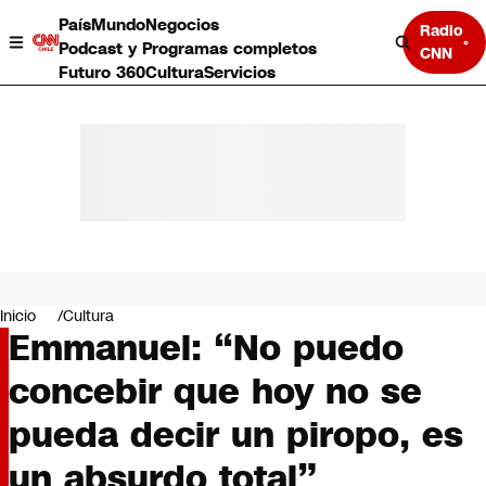
País
Mundo
Negocios
Radio
Podcast y Programas completos
CNN
Futuro 360
Cultura
Servicios
País
Mundo
Negocios
Inicio
Cultura
Emmanuel: “No puedo
Deportes
Programas completos
concebir que hoy no se
Cultura
Servicios
pueda decir un piropo, es
Bits
CNN Data
un absurdo total”
CNN tiempo