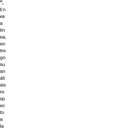
”.
En
es
a
lín
ea,
en
tre
gó
su
an
áli
sis
re
sp
ec
to
a
la