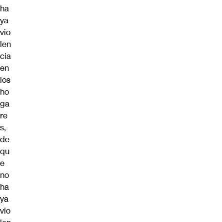
ha
ya
vio
len
cia
en
los
ho
ga
re
s,
de
qu
e
no
ha
ya
vio