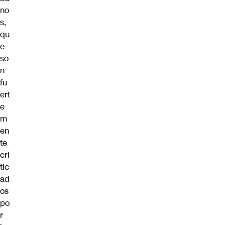
no
s,
qu
e
so
n
fu
ert
e
m
en
te
cri
tic
ad
os
po
r