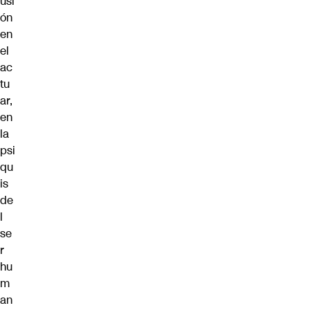
usi
ón
en
el
ac
tu
ar,
en
la
psi
qu
is
de
l
se
r
hu
m
an