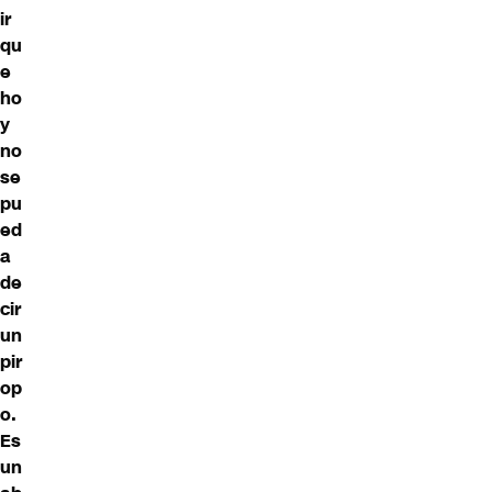
ir
qu
e
ho
y
no
se
pu
ed
a
de
cir
un
pir
op
o.
Es
un