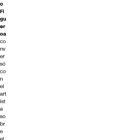
o
Fi
gu
er
oa
co
nv
er
só
co
n
el
art
ist
a
so
br
e
el