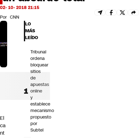
Futuro 360
02- 10- 2018 21:15
Opinión
Por
CNN
LO
MÁS
LEÍDO
Tribunal
ordena
bloquear
sitios
de
apuestas
online
y
establece
mecanismo
propuesto
El
por
ca
Subtel
nt