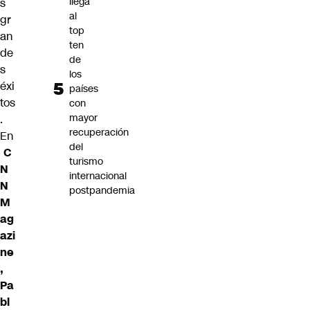
llega
s
al
gr
top
an
ten
de
de
s
los
éxi
países
tos
con
mayor
.
recuperación
En
del
C
turismo
N
internacional
N
postpandemia
M
ag
azi
ne
,
Pa
bl