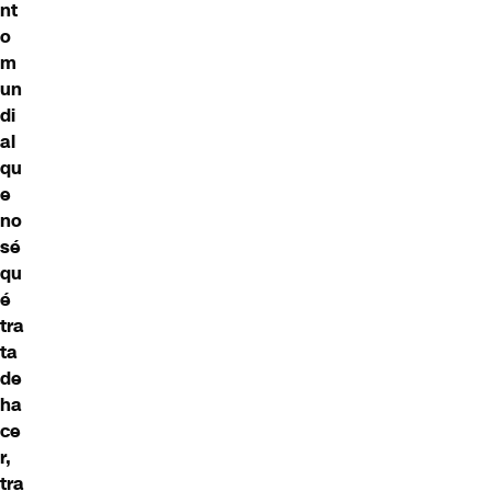
nt
o
m
un
di
al
qu
e
no
sé
qu
é
tra
ta
de
ha
ce
r,
tra