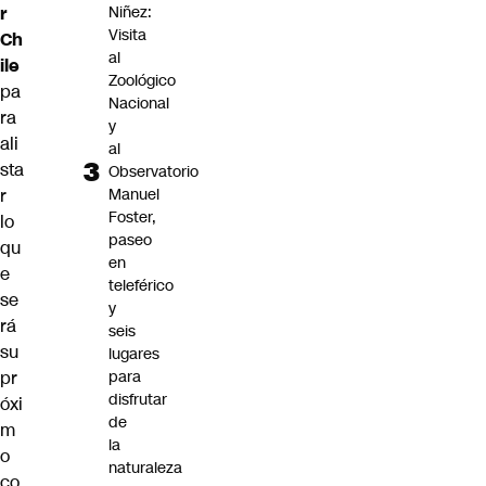
r
Niñez:
Visita
Ch
al
ile
Zoológico
pa
Nacional
ra
y
ali
al
sta
Observatorio
r
Manuel
Foster,
lo
paseo
qu
en
e
teleférico
se
y
rá
seis
su
lugares
pr
para
disfrutar
óxi
de
m
la
o
naturaleza
co