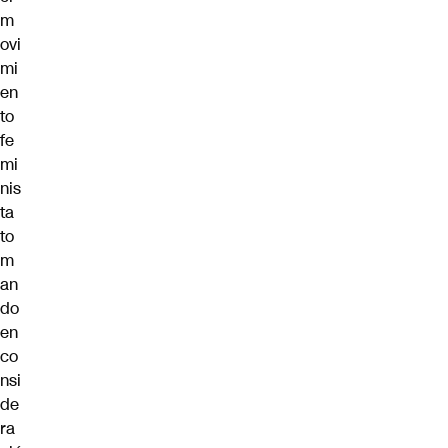
m
ovi
mi
en
to
fe
mi
nis
ta
to
m
an
do
en
co
nsi
de
ra