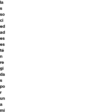
la
s
so
ci
ed
ad
es
es
té
n
re
gi
da
s
po
r
un
a
mi