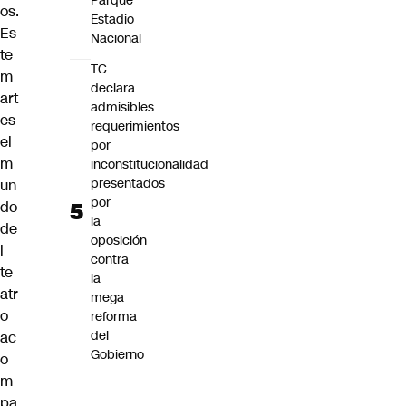
Parque
os.
Estadio
Es
Nacional
te
TC
m
declara
art
admisibles
es
requerimientos
el
por
m
inconstitucionalidad
presentados
un
por
do
la
de
oposición
l
contra
te
la
atr
mega
o
reforma
del
ac
Gobierno
o
m
pa