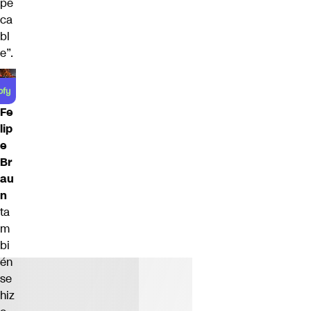
pe
ca
bl
e”.
Fe
lip
e
Br
au
n
ta
m
bi
én
se
hiz