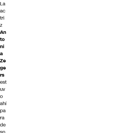
La
ac
tri
z
An
to
ni
a
Ze
ge
rs
est
uv
o
ahí
pa
ra
de
sp