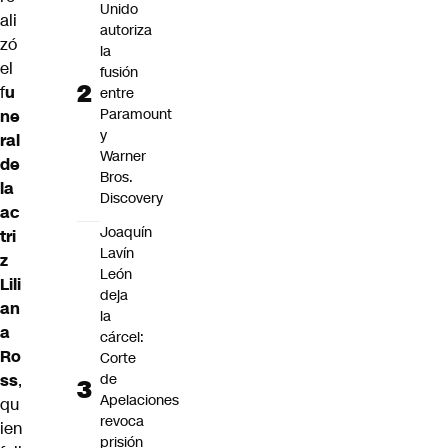
Unido
ali
autoriza
zó
la
el
fusión
f
u
entre
Paramount
ne
y
ral
Warner
de
Bros.
la
Discovery
ac
Joaquín
tri
Lavín
z
León
Lili
deja
an
la
a
cárcel:
Ro
Corte
ss
,
de
Apelaciones
qu
revoca
ien
prisión