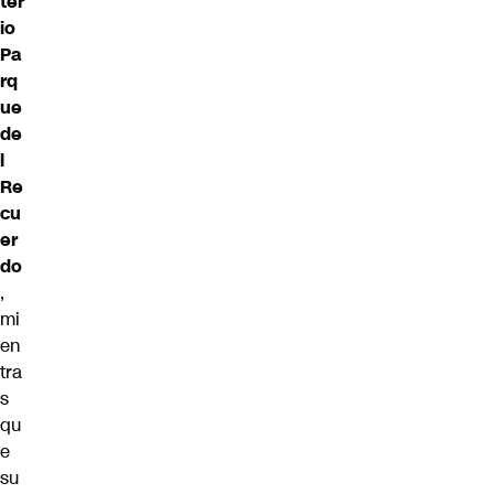
ter
io
Pa
rq
ue
de
l
Re
cu
er
do
,
mi
en
tra
s
qu
e
su