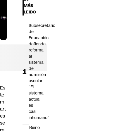
Futuro 360
MÁS
Opinión
LEÍDO
Subsecretario
de
Educación
defiende
reforma
al
sistema
de
admisión
escolar:
“El
Es
sistema
te
actual
m
es
art
casi
es
inhumano”
se
Reino
re