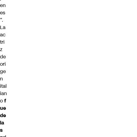
en
es
”.
La
ac
tri
z
de
ori
ge
n
ital
ian
o
f
ue
de
la
s