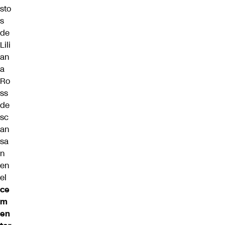
sto
s
de
Lili
an
a
Ro
ss
de
sc
an
sa
n
en
el
ce
m
en