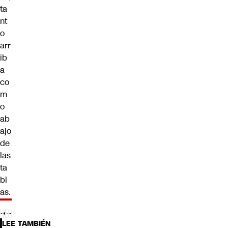
ta
nt
o
arr
ib
a
co
m
o
ab
ajo
de
las
ta
bl
as.
LEE TAMBIÉN