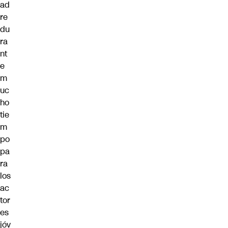
ad
re
du
ra
nt
e
m
uc
ho
tie
m
po
pa
ra
los
ac
tor
es
jóv