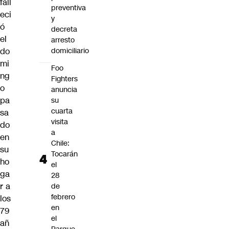
fall
preventiva
eci
y
ó
decreta
el
arresto
do
domiciliario
mi
Foo
ng
Fighters
o
anuncia
pa
su
cuarta
sa
visita
do
a
en
Chile:
su
Tocarán
ho
el
ga
28
r a
de
febrero
los
en
79
el
añ