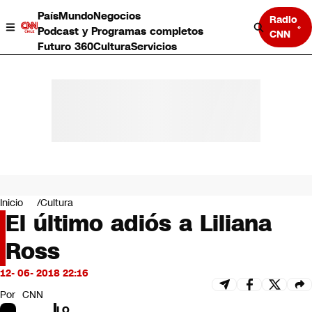
País
Mundo
Negocios
Radio
Podcast y Programas completos
CNN
Futuro 360
Cultura
Servicios
País
Mundo
Negocios
Inicio
Cultura
El último adiós a Liliana
Deportes
Programas completos
Ross
Cultura
Servicios
12- 06- 2018 22:16
Bits
CNN Data
Por
CNN
CNN tiempo
LO