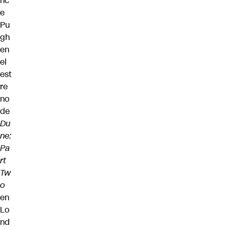
nc
e
Pu
gh
en
el
est
re
no
de
Du
ne:
Pa
rt
Tw
o
en
Lo
nd