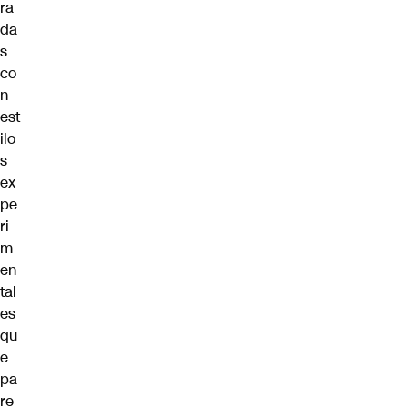
ra
da
s
co
n
est
ilo
s
ex
pe
ri
m
en
tal
es
qu
e
pa
re