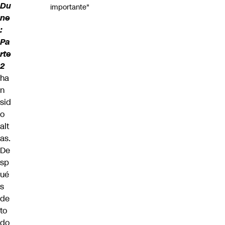
Du
importante"
ne
:
Pa
rte
2
ha
n
sid
o
alt
as.
De
sp
ué
s
de
to
do