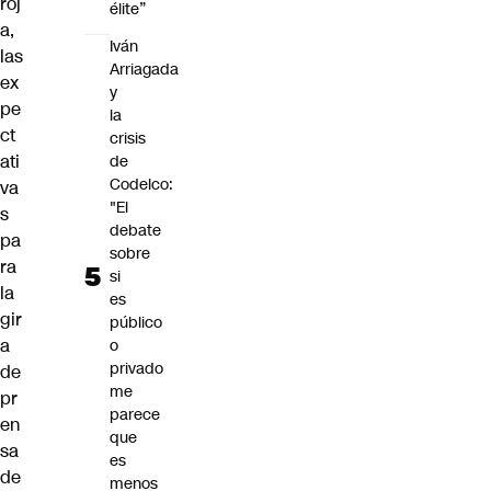
roj
élite”
a,
Iván
las
Arriagada
ex
y
pe
la
ct
crisis
ati
de
Codelco:
va
"El
s
debate
pa
sobre
ra
si
la
es
gir
público
a
o
privado
de
me
pr
parece
en
que
sa
es
de
menos