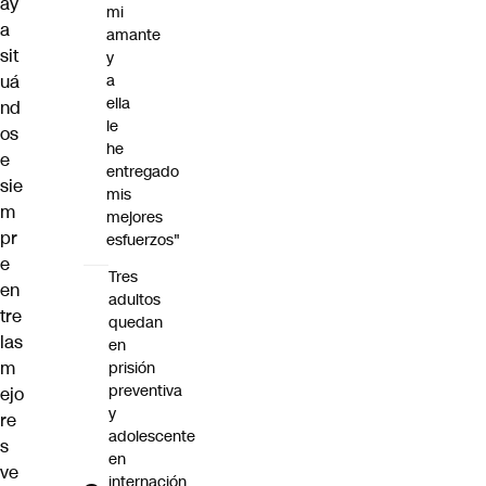
ay
mi
a
amante
sit
y
a
uá
ella
nd
le
os
he
e
entregado
sie
mis
m
mejores
pr
esfuerzos"
e
Tres
en
adultos
tre
quedan
las
en
m
prisión
preventiva
ejo
y
re
adolescente
s
en
ve
internación