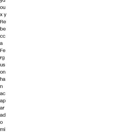
yd
ou
x
y
Re
be
cc
a
Fe
rg
us
on
ha
n
ac
ap
ar
ad
o
mi