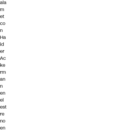
ala
m
et
co
n
Ha
id
er
Ac
ke
rm
an
n
en
el
est
re
no
en