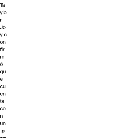
Ta
ylo
r-
Jo
y
c
on
fir
m
ó
qu
e
cu
en
ta
co
n
un
p