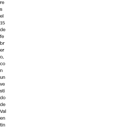
re
s
el
15
de
fe
br
er
o,
co
n
un
ve
sti
do
de
Val
en
tin