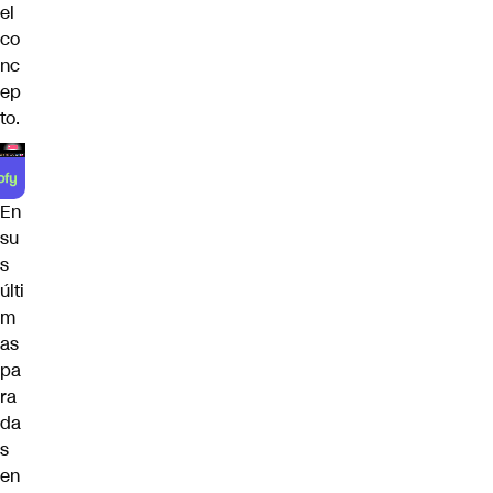
el
co
nc
ep
to.
En
su
s
últi
m
as
pa
ra
da
s
en