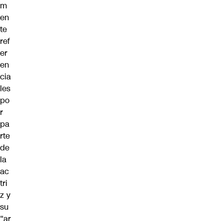
m
en
te
ref
er
en
cia
les
po
r
pa
rte
de
la
ac
tri
z y
su
“ar