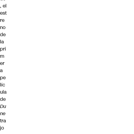
, el
est
re
no
de
la
pri
m
er
a
pe
líc
ula
de
Du
ne
tra
jo