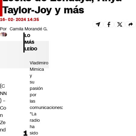
Futuro 360
Taylor-Joy y más
Opinión
16- 02- 2024 14:35
Por
Camila Morandé G.
LO
MÁS
LEÍDO
Vladimiro
Mimica
y
su
(C
pasión
NN
por
) –
las
comunicaciones:
Co
"La
n
radio
Ze
ha
nd
sido