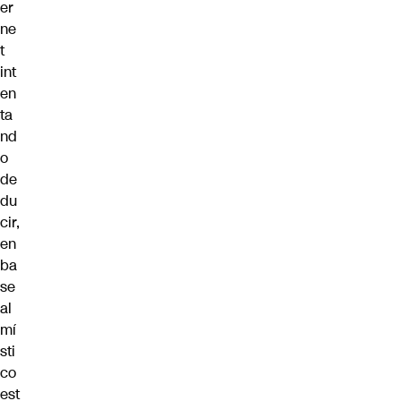
er
ne
t
int
en
ta
nd
o
de
du
cir,
en
ba
se
al
mí
sti
co
est