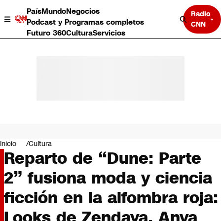
País
Mundo
Negocios
Radio
Podcast y Programas completos
CNN
Futuro 360
Cultura
Servicios
País
Mundo
Negocios
Inicio
Cultura
Reparto de “Dune: Parte
Deportes
Programas completos
2” fusiona moda y ciencia
Cultura
Servicios
ficción en la alfombra roja:
Bits
CNN Data
Looks de Zendaya, Anya
CNN tiempo