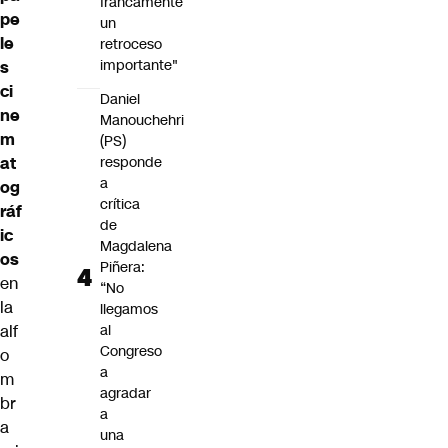
francamente
pe
un
le
retroceso
importante"
s
ci
Daniel
ne
Manouchehri
m
(PS)
responde
at
a
og
crítica
ráf
de
ic
Magdalena
os
Piñera:
en
“No
la
llegamos
al
alf
Congreso
o
a
m
agradar
br
a
a
una