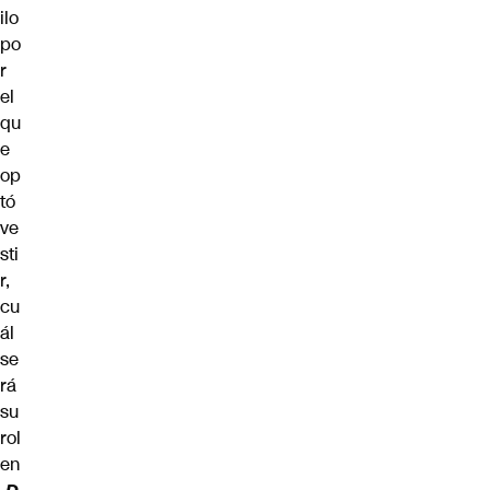
ilo
po
r
el
qu
e
op
tó
ve
sti
r,
cu
ál
se
rá
su
rol
en