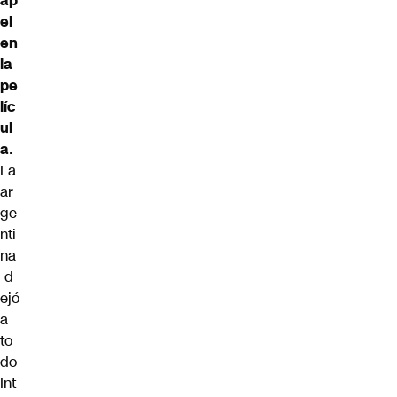
ap
el
en
la
pe
líc
ul
a
.
La
ar
ge
nti
na
d
ejó
a
to
do
Int