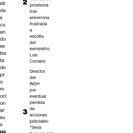
sti
provisoria
da
tras
s
encerrona
frustrada
cu
a
an
escolta
do
del
se
exministro
tra
Luis
ta
Cordero
de
Director
pr
del
o
INDH
m
por
oci
eventual
pérdida
on
de
ar
acciones
su
judiciales:
s
"Sería
pa