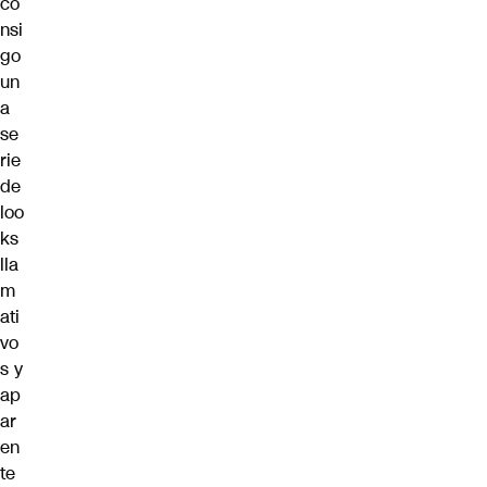
co
nsi
go
un
a
se
rie
de
loo
ks
lla
m
ati
vo
s y
ap
ar
en
te