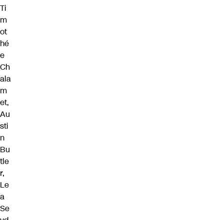
Ti
m
ot
hé
e
Ch
ala
m
et
,
Au
sti
n
Bu
tle
r
,
Le
a
Se