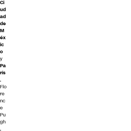
Ci
ud
ad
de
M
éx
ic
o
y
Pa
rís
,
Flo
re
nc
e
Pu
gh
,