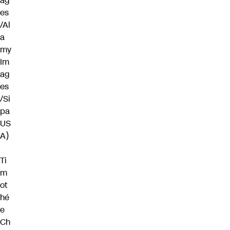
ag
es
/Al
a
my
Im
ag
es
/Si
pa
US
A)
Ti
m
ot
hé
e
Ch