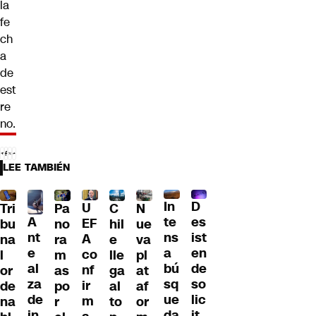
la
fe
ch
a
de
est
re
no.
LEE TAMBIÉN
D
In
U
Tri
Pa
C
N
A
es
te
EF
bu
no
hil
ue
nt
ist
ns
A
na
ra
e
va
e
en
a
co
l
m
lle
pl
al
de
bú
nf
or
as
ga
at
za
so
sq
ir
de
po
al
af
de
lic
ue
m
na
r
to
or
in
it
da