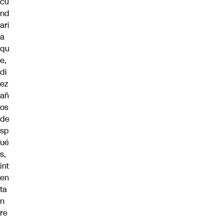
cu
nd
ari
a
qu
e,
di
ez
añ
os
de
sp
ué
s,
int
en
ta
n
re