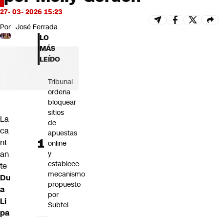
Futuro 360
27- 03- 2026 15:23
Opinión
Por
José Ferrada
LO
MÁS
LEÍDO
Tribunal
ordena
bloquear
sitios
La
de
ca
apuestas
nt
online
an
y
establece
te
mecanismo
Du
propuesto
a
por
Li
Subtel
pa