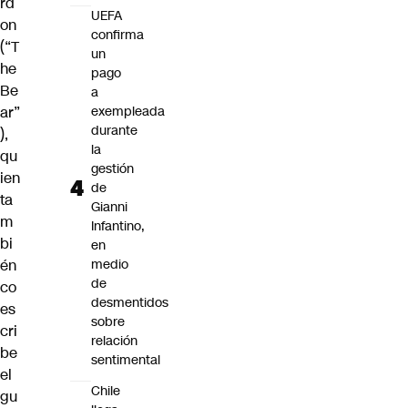
rd
UEFA
on
confirma
(“T
un
he
pago
Be
a
ar”
exempleada
durante
),
la
qu
gestión
ien
de
ta
Gianni
m
Infantino,
bi
en
én
medio
de
co
desmentidos
es
sobre
cri
relación
be
sentimental
el
Chile
gu