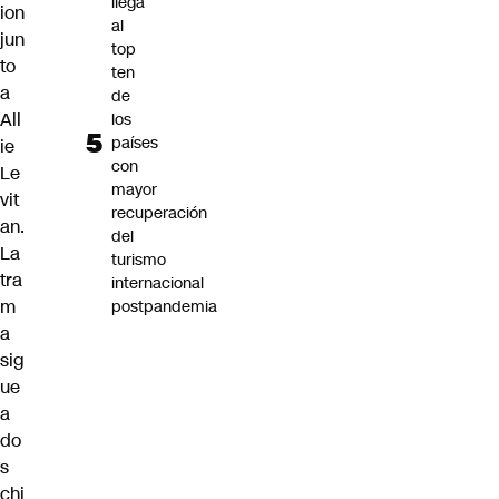
llega
ion
al
jun
top
to
ten
a
de
All
los
países
ie
con
Le
mayor
vit
recuperación
an.
del
La
turismo
tra
internacional
m
postpandemia
a
sig
ue
a
do
s
chi