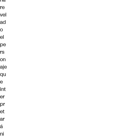
re
vel
ad
o
el
pe
rs
on
aje
qu
e
int
er
pr
et
ar
á
ni