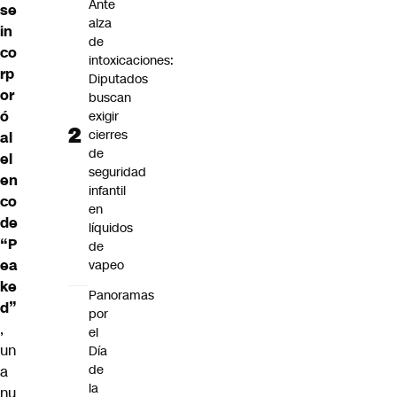
Ante
se
alza
in
de
co
intoxicaciones:
rp
Diputados
or
buscan
ó
exigir
cierres
al
de
el
seguridad
en
infantil
co
en
de
líquidos
“P
de
ea
vapeo
ke
Panoramas
d”
por
,
el
un
Día
de
a
la
nu