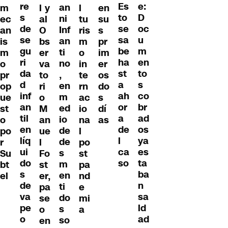
re
e:
Es
an
m
l y
l
en
s
D
to
ni
ec
al
tu
su
de
oc
se
Inf
an
O
ris
s
se
u
sa
an
is
bs
m
pr
gu
m
be
ti
m
er
o
im
ri
en
ha
no
o
va
in
er
da
to
st
,
pr
to
te
os
d
s
a
en
op
ri
rn
do
inf
co
ah
m
ue
o
ac
s
an
br
or
ed
st
M
io
dí
til
ad
a
io
o
an
na
as
en
os
de
de
po
ue
l
líq
ya
l
de
r
l
po
ui
es
ca
s
Su
Fo
st
do
ta
so
m
bt
st
pa
s
ba
en
el
er,
nd
de
n
ti
pa
e
va
sa
do
se
mi
pe
ld
s
o
a
o
ad
so
en