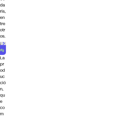
da
ris,
en
tre
otr
os.
00:00
/
01:00
La
pr
od
uc
ció
n,
qu
e
co
m