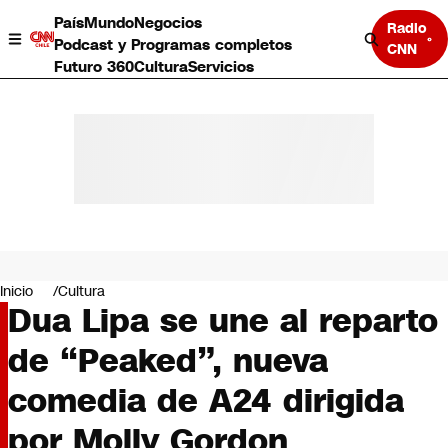
País
Mundo
Negocios
Radio
Podcast y Programas completos
CNN
Futuro 360
Cultura
Servicios
País
Mundo
Negocios
Inicio
Cultura
Dua Lipa se une al reparto
Deportes
Programas completos
de “Peaked”, nueva
Cultura
Servicios
comedia de A24 dirigida
Bits
CNN Data
por Molly Gordon
CNN tiempo