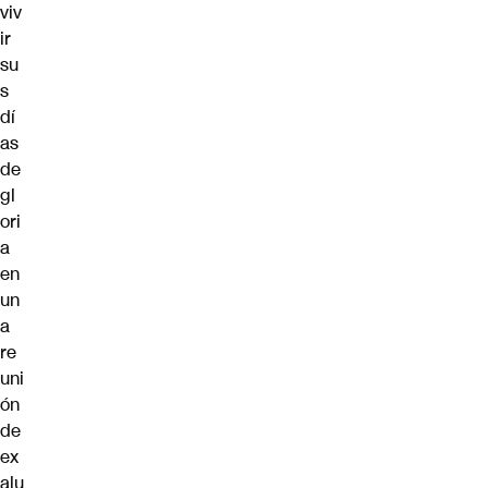
viv
ir
su
s
dí
as
de
gl
ori
a
en
un
a
re
uni
ón
de
ex
alu