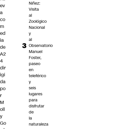
Niñez:
ev
Visita
a
al
co
Zoológico
m
Nacional
ed
y
al
ia
Observatorio
de
Manuel
A2
Foster,
4
paseo
dir
en
igi
teleférico
da
y
seis
po
lugares
r
para
M
disfrutar
oll
de
y
la
Go
naturaleza