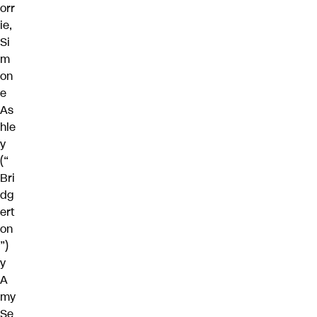
orr
ie,
Si
m
on
e
As
hle
y
(“
Bri
dg
ert
on
”)
y
A
my
Se