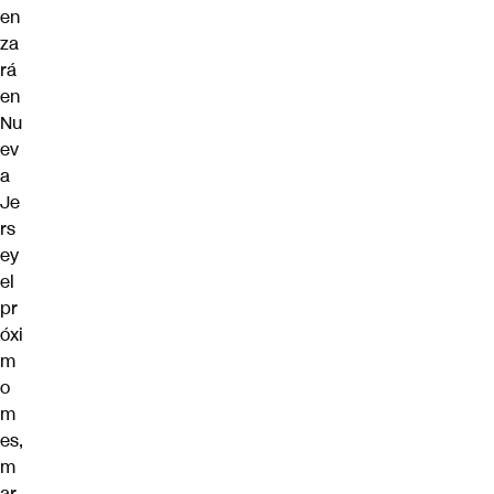
en
za
rá
en
Nu
ev
a
Je
rs
ey
el
pr
óxi
m
o
m
es,
m
ar