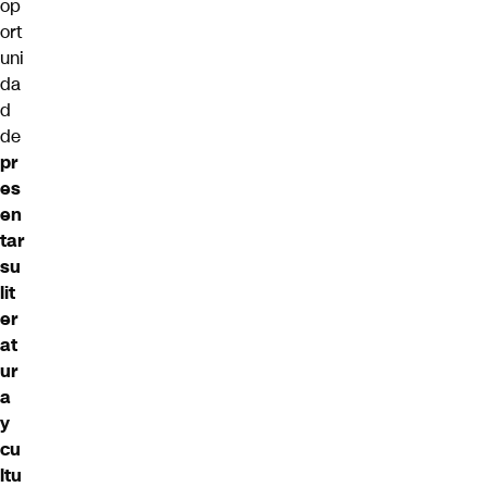
op
ort
uni
da
d
de
pr
es
en
tar
su
lit
er
at
ur
a
y
cu
ltu