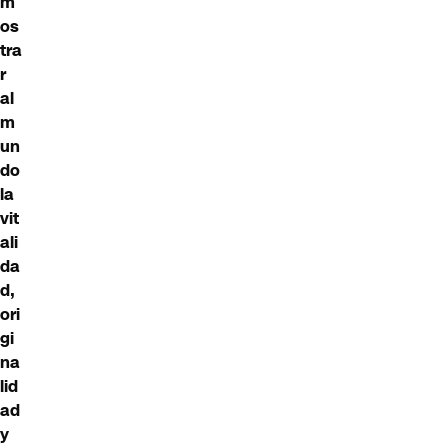
m
os
tra
r
al
m
un
do
la
vit
ali
da
d,
ori
gi
na
lid
ad
y