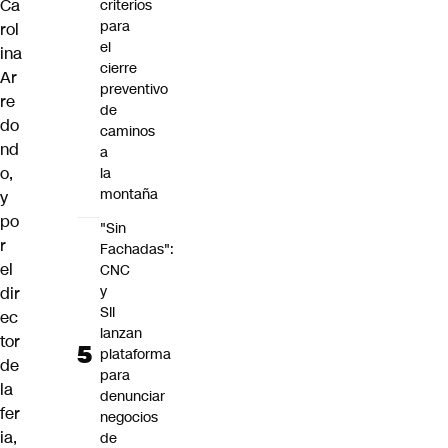
Ca
criterios
para
rol
el
ina
cierre
Ar
preventivo
re
de
do
caminos
nd
a
o
,
la
montaña
y
po
"Sin
r
Fachadas":
el
CNC
y
dir
SII
ec
lanzan
tor
plataforma
de
para
la
denunciar
fer
negocios
ia,
de