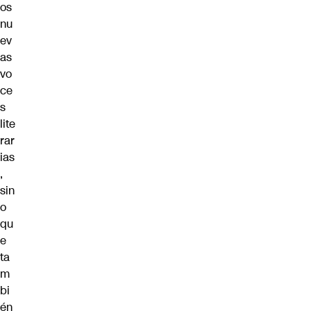
os
nu
ev
as
vo
ce
s
lite
rar
ias
,
sin
o
qu
e
ta
m
bi
én