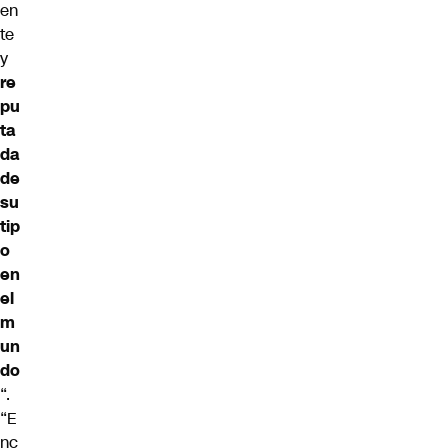
en
te
y
re
pu
ta
da
de
su
tip
o
en
el
m
un
do
“.
“E
nc