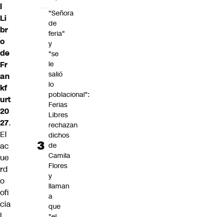
l
"Señora
Li
de
br
feria"
o
y
de
"se
le
Fr
salió
an
lo
kf
poblacional":
urt
Ferias
20
Libres
27
.
rechazan
El
dichos
de
ac
Camila
ue
Flores
rd
y
o
llaman
ofi
a
cia
que
l
"el