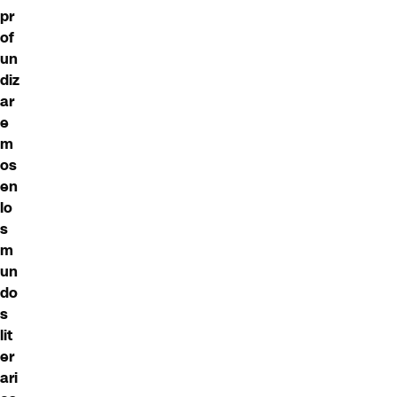
pr
of
un
diz
ar
e
m
os
en
lo
s
m
un
do
s
lit
er
ari