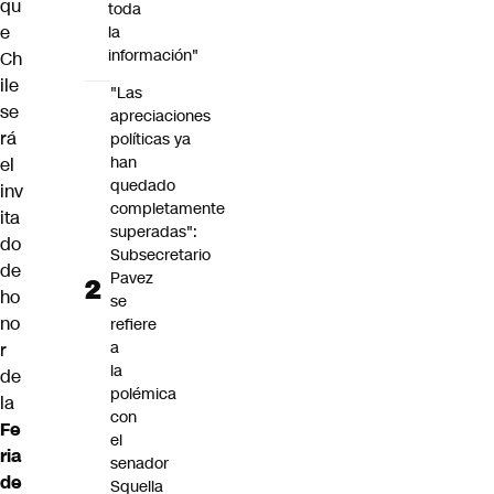
qu
toda
e
la
información"
Ch
ile
"Las
se
apreciaciones
rá
políticas ya
han
el
quedado
inv
completamente
ita
superadas":
do
Subsecretario
de
Pavez
ho
se
no
refiere
a
r
la
de
polémica
la
con
Fe
el
ria
senador
de
Squella