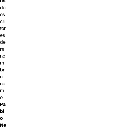
os
de
es
cri
tor
es
de
re
no
m
br
e
co
m
o
Pa
bl
o
Ne