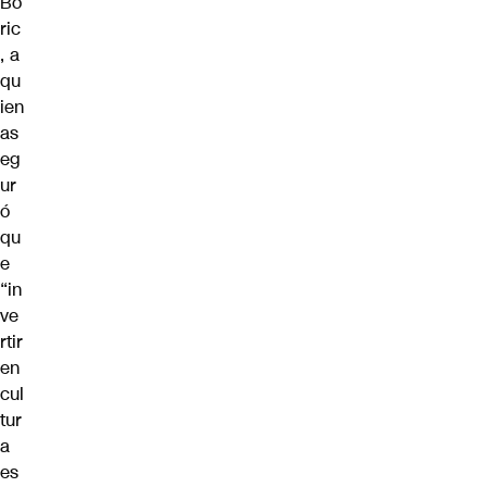
Bo
ric
, a
qu
ien
as
eg
ur
ó
qu
e
“in
ve
rtir
en
cul
tur
a
es