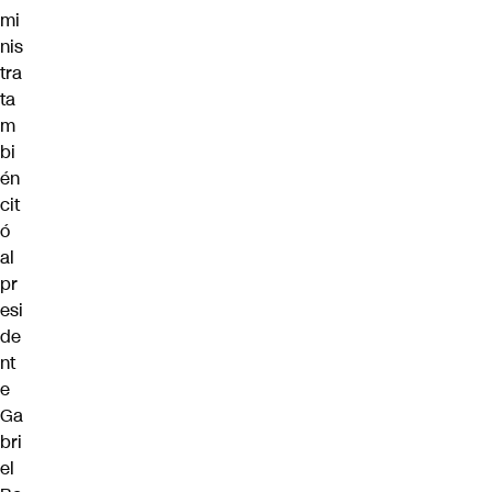
mi
nis
tra
ta
m
bi
én
cit
ó
al
pr
esi
de
nt
e
Ga
bri
el