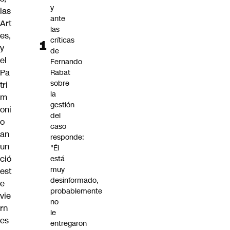
y
las
ante
Art
las
es,
críticas
y
de
el
Fernando
Pa
Rabat
sobre
tri
la
m
gestión
oni
del
o
caso
an
responde:
un
"Él
ció
está
muy
est
desinformado,
e
probablemente
vie
no
rn
le
es
entregaron