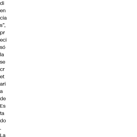
di
en
cia
s”,
pr
eci
só
la
se
cr
et
ari
a
de
Es
ta
do
.
La