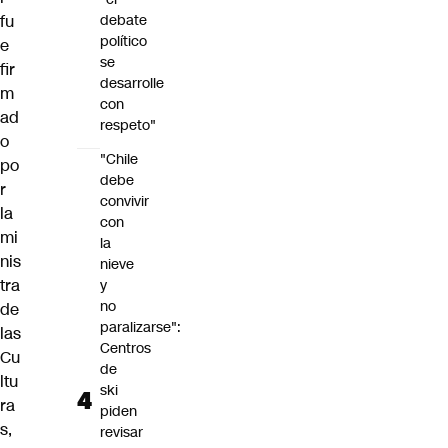
debate
fu
político
e
se
fir
desarrolle
m
con
ad
respeto"
o
"Chile
po
debe
r
convivir
la
con
mi
la
nis
nieve
tra
y
no
de
paralizarse":
las
Centros
Cu
de
ltu
ski
ra
piden
s,
revisar