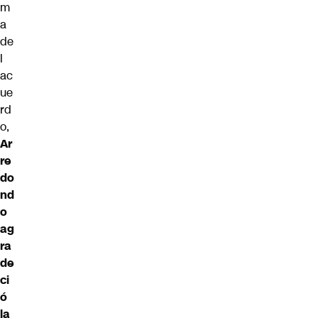
m
a
de
l
ac
ue
rd
o,
Ar
re
do
nd
o
ag
ra
de
ci
ó
la