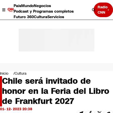
País
Mundo
Negocios
Radio
Podcast y Programas completos
CNN
Futuro 360
Cultura
Servicios
País
Mundo
Negocios
Inicio
Cultura
Chile será invitado de
Deportes
Programas completos
honor en la Feria del Libro
Cultura
Servicios
de Frankfurt 2027
Bits
CNN Data
01- 12- 2023 20:38
CNN tiempo