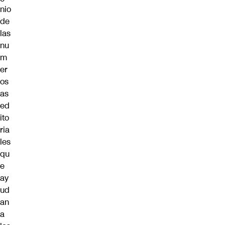
nio
de
las
nu
m
er
os
as
ed
ito
ria
les
qu
e
ay
ud
an
a