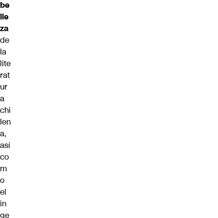
be
lle
za
de
la
lite
rat
ur
a
chi
len
a,
así
co
m
o
el
in
ge