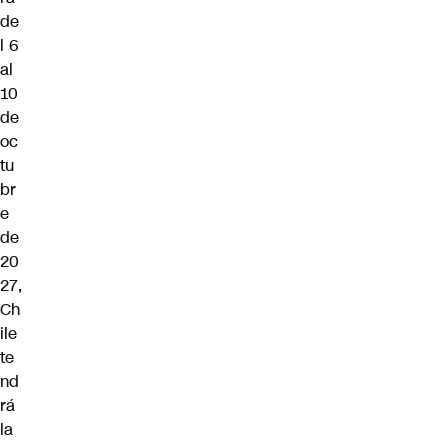
de
l 6
al
10
de
oc
tu
br
e
de
20
27,
Ch
ile
te
nd
rá
la