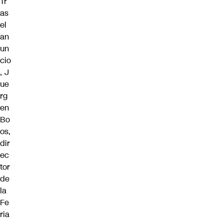
Tr
as
el
an
un
cio
, J
ue
rg
en
Bo
os,
dir
ec
tor
de
la
Fe
ria