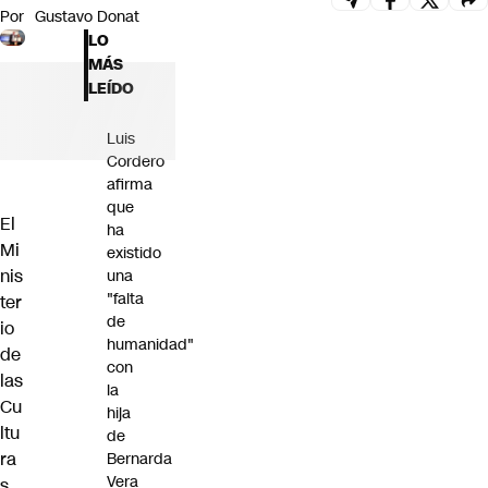
Por
Gustavo Donat
Futuro 360
LO
Opinión
MÁS
LEÍDO
Luis
Cordero
afirma
que
El
ha
Mi
existido
nis
una
"falta
ter
de
io
humanidad"
de
con
las
la
Cu
hija
ltu
de
ra
Bernarda
Vera
s,