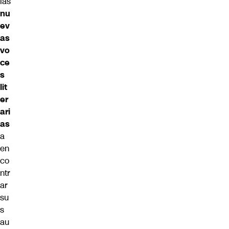
las
nu
ev
as
vo
ce
s
lit
er
ari
as
a
en
co
ntr
ar
su
s
au