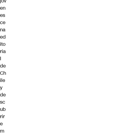
jov
en
es
ce
na
ed
ito
ria
l
de
Ch
ile
y
de
sc
ub
rir
e
m