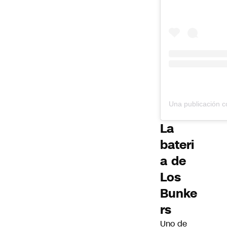
La
bateri
a de
Los
Bunke
rs
Uno de