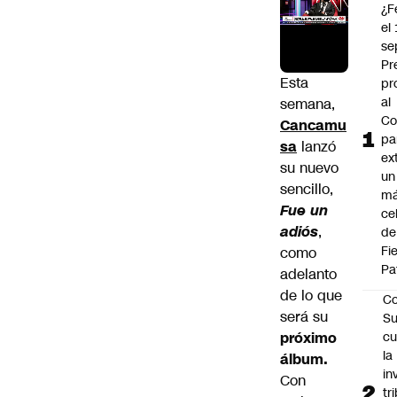
¿F
el
se
Pr
Esta
pr
al
semana,
Co
Cancamu
pa
sa
lanzó
ex
su nuevo
un
sencillo,
má
Fue un
ce
adiós
,
de
Fi
como
Pa
adelanto
de lo que
Co
será su
Su
próximo
cu
la
álbum.
in
Con
tr