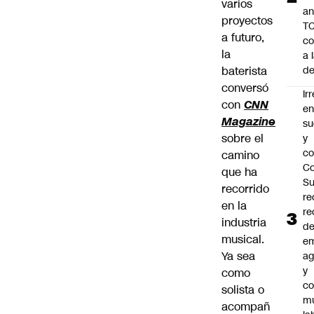
varios
an
proyectos
TC
a futuro,
co
la
a 
baterista
de
conversó
Ir
con
CNN
e
Magazine
su
sobre el
y
co
camino
Co
que ha
S
recorrido
re
en la
re
industria
d
musical.
e
Ya sea
ag
y
como
co
solista o
mu
acompañ