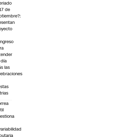
eriado
 17 de
ptiembre?:
esentan
oyecto
ngreso
ra
tender
 día
s las
lebraciones
estas
trias
rrea
til
estiona
variabilidad
ibutaria