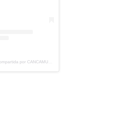
Una publicación compartida por CANCAMUSA ?‍? (@cancamusa)