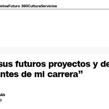
letos
Futuro 360
Cultura
Servicios
us futuros proyectos y d
ntes de mi carrera”
MÁS
O