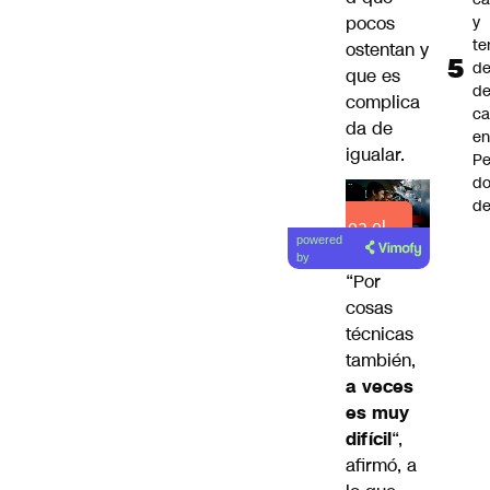
pocos
y
te
ostentan y
de
que es
de
complica
ca
da de
e
igualar.
Pe
d
de
Lea el
powered
artículo
by
“Por
cosas
técnicas
también,
a veces
es muy
difícil
“,
afirmó, a