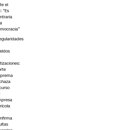
te el
: “Es
ntraria
la
mocracia”
regularidades
n
eldos
tizaciones:
rte
uprema
chaza
curso
e
mpresa
rícola
nfirma
ltas