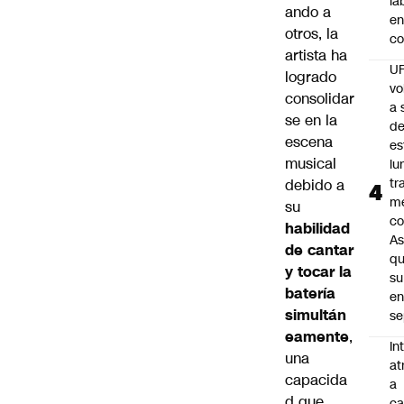
la
ando a
en
otros, la
co
artista ha
U
logrado
vo
consolidar
a 
se en la
d
escena
es
musical
lu
tr
debido a
m
su
co
habilidad
As
de cantar
q
y tocar la
su
batería
e
simultán
se
eamente
,
In
una
at
capacida
a
d que
ca