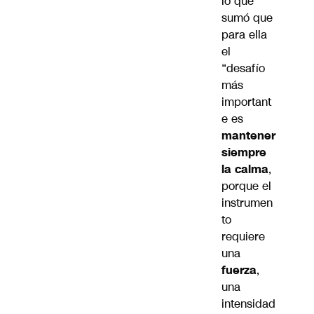
lo que
sumó que
para ella
el
“desafío
más
important
e es
mantener
siempre
la calma
,
porque el
instrumen
to
requiere
una
fuerza
,
una
intensidad