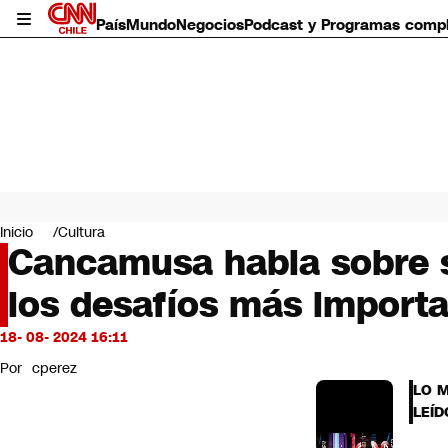
País
Mundo
Negocios
Podcast y Programas comp
País
Mundo
Inicio
Cultura
Negocios
Cancamusa habla sobre s
Deportes
los desafíos más importa
Programas completos
Cultura
Servicios
18- 08- 2024 16:11
Bits
Por
cperez
CNN Data
LO 
CNN tiempo
LEÍD
Futuro 360
Opinión