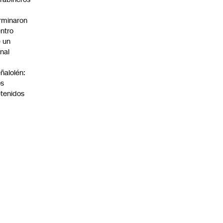
rminaron
ntro
 un
nal
n
ñalolén:
os
tenidos