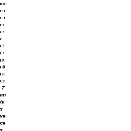
ien
se
su
m
ar
á
al
ar
ge
nti
no
en
T
an
ta
s
ve
ce
s
,