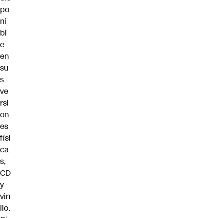
po
ni
bl
e
en
su
s
ve
rsi
on
es
físi
ca
s,
CD
y
vin
ilo.