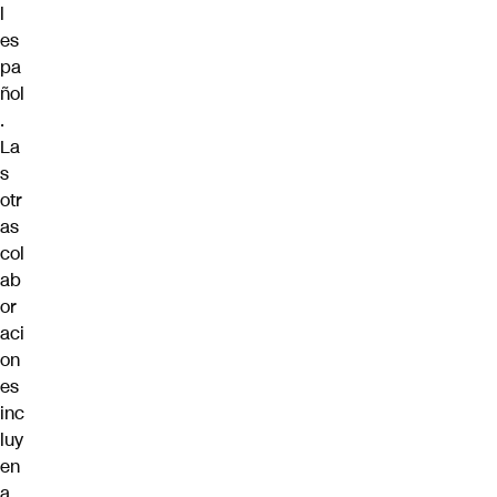
l
es
pa
ñol
.
La
s
otr
as
col
ab
or
aci
on
es
inc
luy
en
a