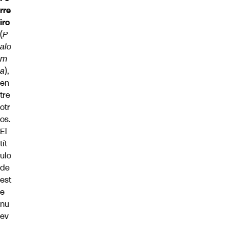
rre
iro
(
P
alo
m
a
),
en
tre
otr
os.
El
tít
ulo
de
est
e
nu
ev