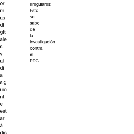
or
irregulares:
m
Esto
se
as
sabe
di
de
git
la
ale
investigación
s,
contra
y
el
al
PDG
dí
a
sig
uie
nt
e
est
ar
á
dis