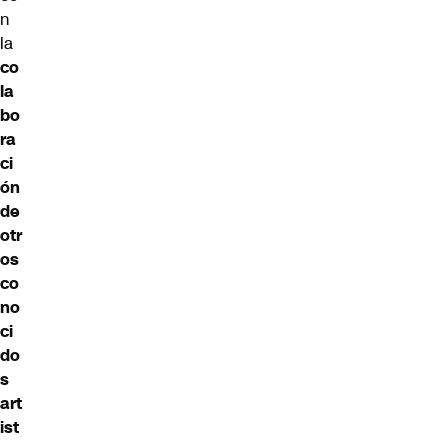
n
la
co
la
bo
ra
ci
ón
de
otr
os
co
no
ci
do
s
art
ist