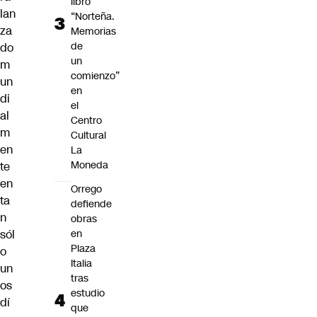
libro
lan
“Norteña.
za
Memorias
de
do
un
m
comienzo”
un
en
di
el
al
Centro
m
Cultural
en
La
Moneda
te
en
Orrego
ta
defiende
n
obras
sól
en
Plaza
o
Italia
un
tras
os
estudio
dí
que