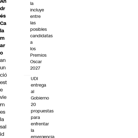
An
la
dr
incluye
és
entre
Ca
las
posibles
la
candidatas
m
a
ar
los
o
Premios
an
Oscar
un
2027
ció
UDI
est
entrega
e
al
vie
Gobierno
rn
20
propuestas
es
para
la
enfrentar
sal
la
id
emergencia