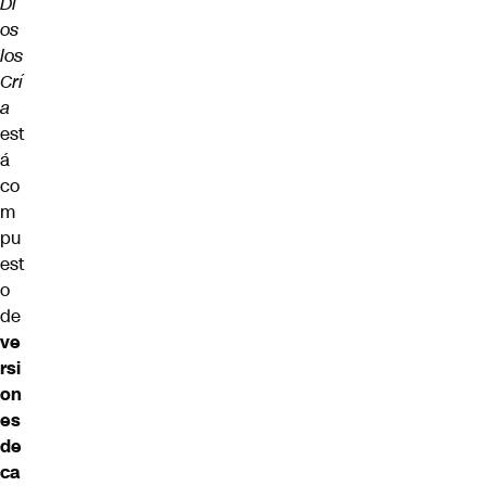
Di
os
los
Crí
a
est
á
co
m
pu
est
o
de
ve
rsi
on
es
de
ca