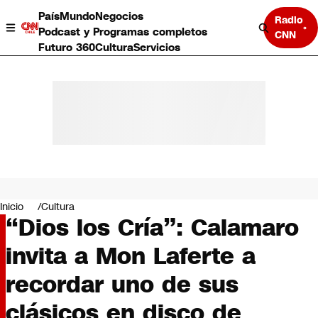
País
Mundo
Negocios
Radio
Podcast y Programas completos
CNN
Futuro 360
Cultura
Servicios
País
Mundo
Negocios
Inicio
Cultura
“Dios los Cría”: Calamaro
Deportes
Programas completos
invita a Mon Laferte a
Cultura
Servicios
recordar uno de sus
Bits
CNN Data
clásicos en disco de
CNN tiempo