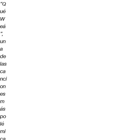
“Q
ué
W
eá
”,
un
a
de
las
ca
nci
on
es
m
ás
po
lé
mi
ca