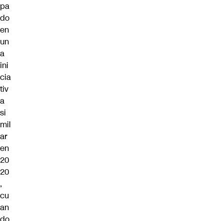
pa
do
en
un
a
ini
cia
tiv
a
si
mil
ar
en
20
20
,
cu
an
do