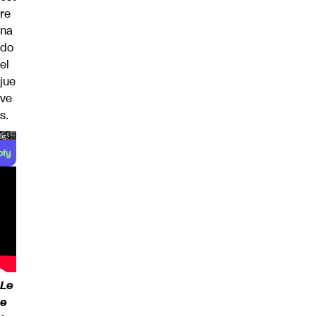
re
na
do
el
jue
ve
s.
Le
e