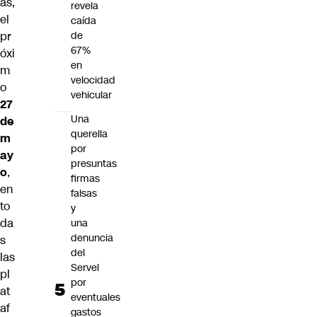
as,
revela
el
caída
pr
de
67%
óxi
en
m
velocidad
o
vehicular
27
Una
de
querella
m
por
ay
presuntas
o
,
firmas
en
falsas
to
y
da
una
denuncia
s
del
las
Servel
pl
por
at
eventuales
af
gastos