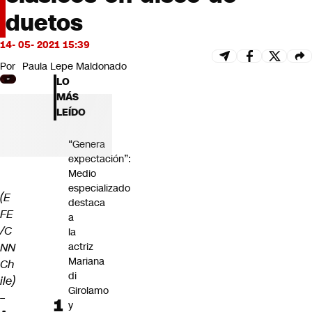
Futuro 360
duetos
Opinión
14- 05- 2021 15:39
Por
Paula Lepe Maldonado
LO
MÁS
LEÍDO
“Genera
expectación”:
Medio
especializado
(E
destaca
FE
a
/C
la
NN
actriz
Mariana
Ch
di
ile)
Girolamo
–
y