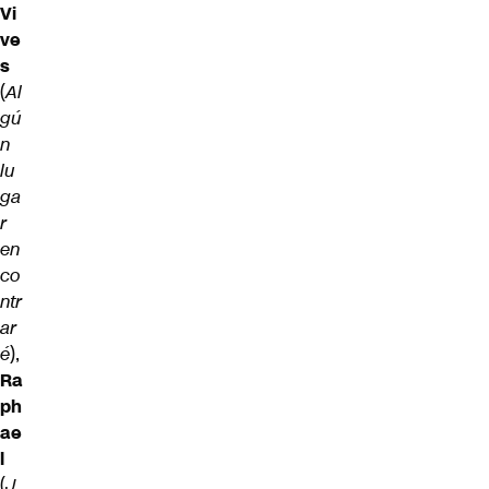
Vi
ve
s
(
Al
gú
n
lu
ga
r
en
co
ntr
ar
é
),
Ra
ph
ae
l
(
J