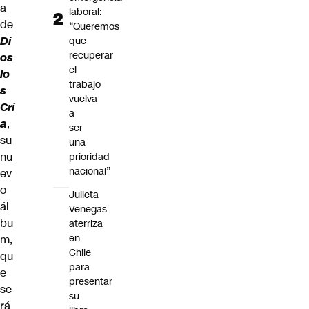
a
laboral:
de
“Queremos
Di
que
recuperar
os
el
lo
trabajo
s
vuelva
Crí
a
a
,
ser
su
una
nu
prioridad
nacional”
ev
o
Julieta
ál
Venegas
bu
aterriza
en
m,
Chile
qu
para
e
presentar
se
su
rá