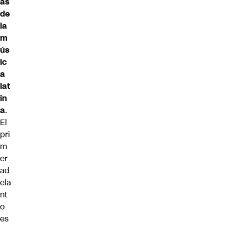
as
de
la
m
ús
ic
a
lat
in
a
.
El
pri
m
er
ad
ela
nt
o
es