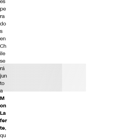
es
pe
ra
do
s
en
Ch
ile
se
rá
jun
to
a
M
on
La
fer
te
,
qu