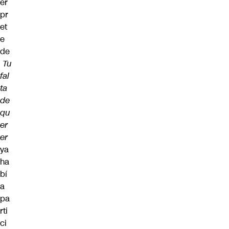
ér
pr
et
e
de
Tu
fal
ta
de
qu
er
er
ya
ha
bí
a
pa
rti
ci