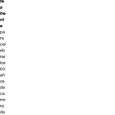
te
a
fre
nt
e
pa
ra
cel
eb
rar
los
60
añ
os
de
ca
rre
ra
de