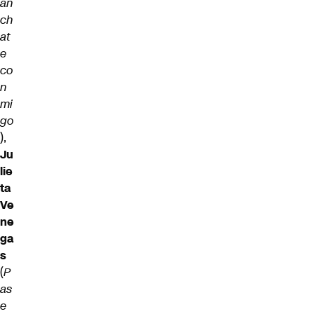
án
ch
at
e
co
n
mi
go
),
Ju
lie
ta
Ve
ne
ga
s
(
P
as
e