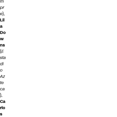
m
pr
e
),
Lil
a
Do
w
ns
(
E
sta
di
o
Az
te
ca
),
Ca
rlo
s