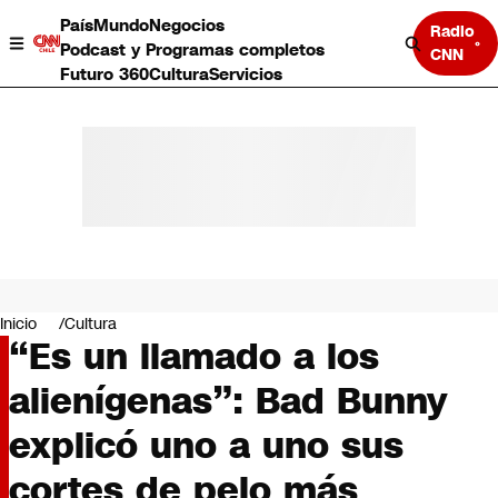
País
Mundo
Negocios
Radio
Podcast y Programas completos
CNN
Futuro 360
Cultura
Servicios
País
Mundo
Negocios
Inicio
Cultura
“Es un llamado a los
Deportes
Programas completos
alienígenas”: Bad Bunny
Cultura
Servicios
explicó uno a uno sus
Bits
CNN Data
cortes de pelo más
CNN tiempo