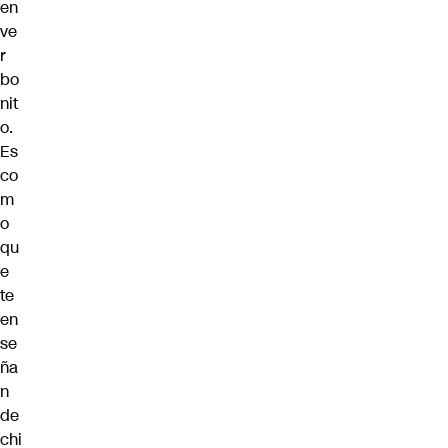
en
ve
r
bo
nit
o.
Es
co
m
o
qu
e
te
en
se
ña
n
de
chi