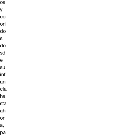
os
y
col
ori
do
s
de
sd
e
su
inf
an
cia
ha
sta
ah
or
a,
pa