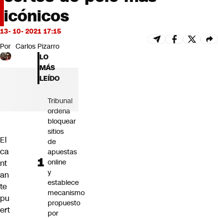
Futuro 360
icónicos
Opinión
13- 10- 2021 17:15
Por
Carlos Pizarro
LO
MÁS
LEÍDO
Tribunal
ordena
bloquear
sitios
El
de
ca
apuestas
online
nt
y
an
establece
te
mecanismo
pu
propuesto
ert
por