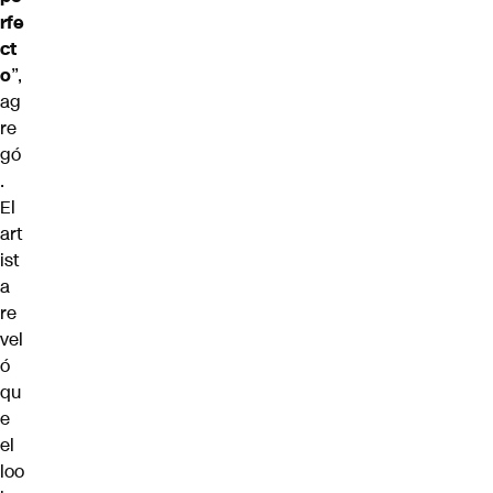
rfe
ct
o
”,
ag
re
gó
.
El
art
ist
a
re
vel
ó
qu
e
el
loo