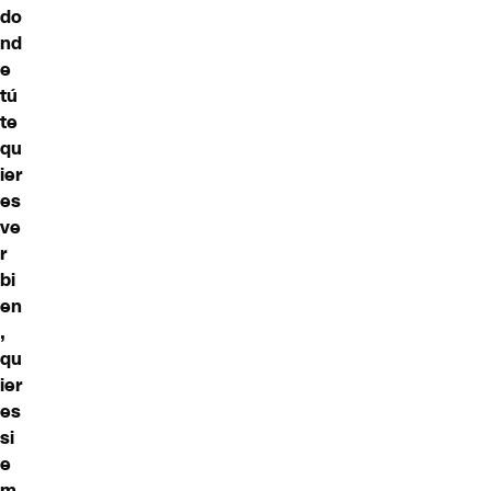
do
nd
e
tú
te
qu
ier
es
ve
r
bi
en
,
qu
ier
es
si
e
m