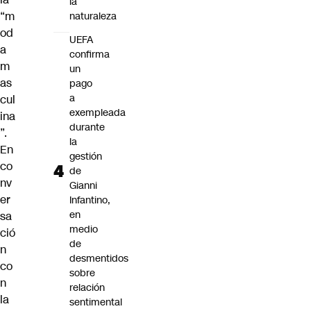
la
“m
naturaleza
od
UEFA
a
confirma
m
un
as
pago
a
cul
exempleada
ina
durante
”.
la
En
gestión
co
de
nv
Gianni
er
Infantino,
en
sa
medio
ció
de
n
desmentidos
co
sobre
n
relación
la
sentimental