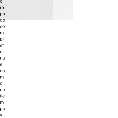
o,
ra
pa
do
co
m
pl
et
o.
Fu
e
co
m
o
un
tie
m
po
y