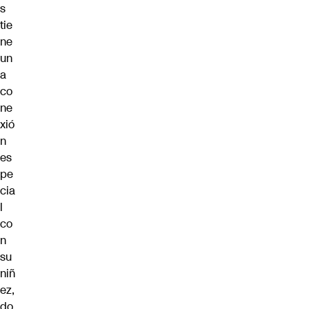
s
tie
ne
un
a
co
ne
xió
n
es
pe
cia
l
co
n
su
niñ
ez,
do