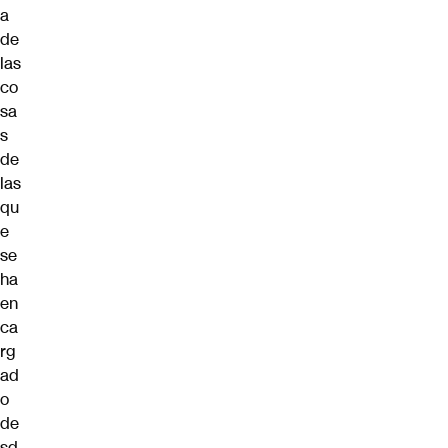
a
de
las
co
sa
s
de
las
qu
e
se
ha
en
ca
rg
ad
o
de
sd