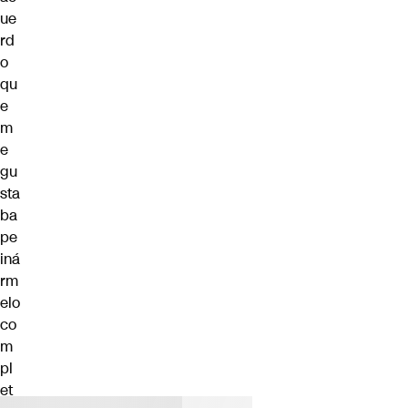
ue
rd
o
qu
e
m
e
gu
sta
ba
pe
iná
rm
elo
co
m
pl
et