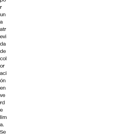
r
un
a
atr
evi
da
de
col
or
aci
ón
en
ve
rd
e
lim
a.
Se