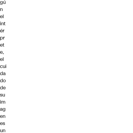
gú
n
el
int
ér
pr
et
e,
el
cui
da
do
de
su
im
ag
en
es
un