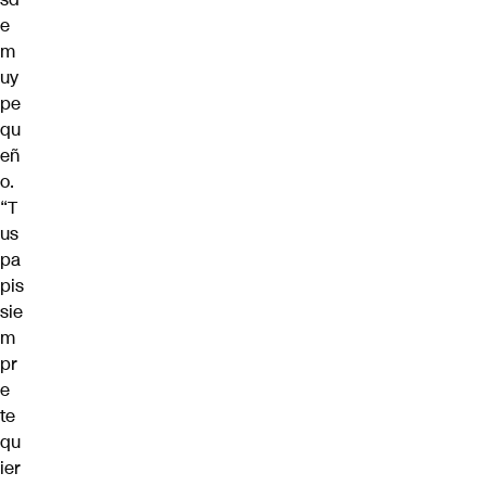
e
m
uy
pe
qu
eñ
o.
“T
us
pa
pis
sie
m
pr
e
te
qu
ier