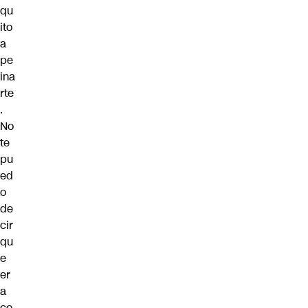
qu
ito
a
pe
ina
rte
.
No
te
pu
ed
o
de
cir
qu
e
er
a
co