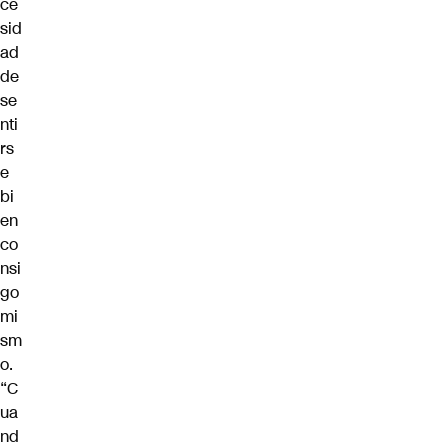
ce
sid
ad
de
se
nti
rs
e
bi
en
co
nsi
go
mi
sm
o.
“C
ua
nd