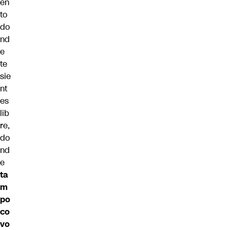
en
to
do
nd
e
te
sie
nt
es
lib
re,
do
nd
e
ta
m
po
co
vo