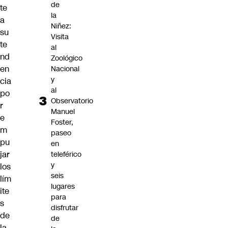
de
te
la
a
Niñez:
su
Visita
te
al
nd
Zoológico
en
Nacional
y
cia
al
po
Observatorio
r
Manuel
e
Foster,
m
paseo
pu
en
jar
teleférico
y
los
seis
lím
lugares
ite
para
s
disfrutar
de
de
la