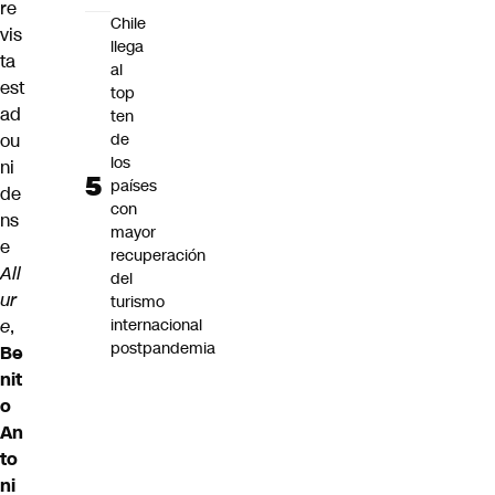
re
Chile
vis
llega
ta
al
est
top
ad
ten
ou
de
los
ni
países
de
con
ns
mayor
e
recuperación
All
del
ur
turismo
e
,
internacional
postpandemia
Be
nit
o
An
to
ni