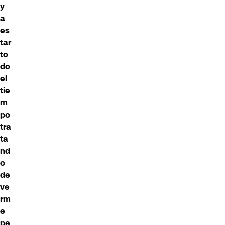
y
a
es
tar
to
do
el
tie
m
po
tra
ta
nd
o
de
ve
rm
e
pe