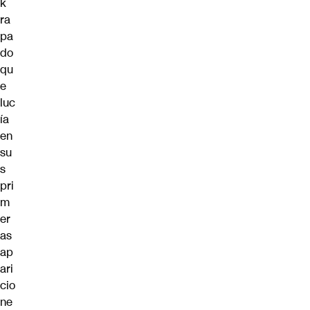
k
ra
pa
do
qu
e
luc
ía
en
su
s
pri
m
er
as
ap
ari
cio
ne