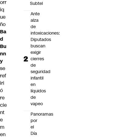
orr
Subtel
iq
Ante
ue
alza
ño
de
Ba
intoxicaciones:
d
Diputados
Bu
buscan
exigir
nn
cierres
y
de
se
seguridad
ref
infantil
iri
en
ó
líquidos
re
de
vapeo
cie
nt
Panoramas
e
por
m
el
Día
en