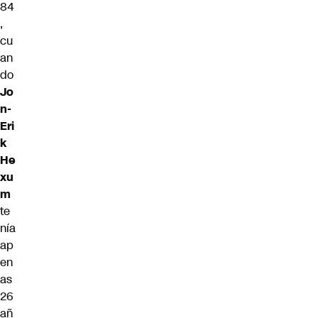
84
,
cu
an
do
Jo
n-
Eri
k
He
xu
m
te
nía
ap
en
as
26
añ