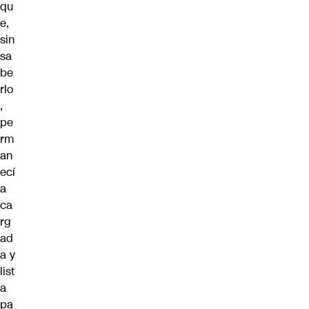
qu
e,
sin
sa
be
rlo
,
pe
rm
an
ecí
a
ca
rg
ad
a y
list
a
pa