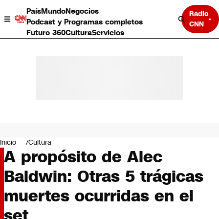
País
Mundo
Negocios
Radio
Podcast y Programas completos
CNN
Futuro 360
Cultura
Servicios
País
Mundo
Negocios
Inicio
Cultura
A propósito de Alec
Deportes
Programas completos
Baldwin: Otras 5 trágicas
Cultura
Servicios
muertes ocurridas en el
Bits
CNN Data
set
CNN tiempo