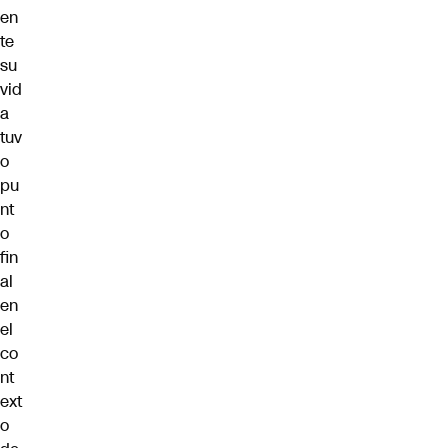
en
te
su
vid
a
tuv
o
pu
nt
o
fin
al
en
el
co
nt
ext
o