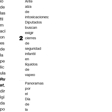
io
Ante
alza
de
de
las
intoxicaciones:
fil
Diputados
m
buscan
aci
exigir
on
cierres
es
de
seguridad
de
infantil
la
en
pe
líquidos
líc
de
ula
vapeo
Ru
Panoramas
st
,
por
dir
el
igi
Día
da
de
po
la