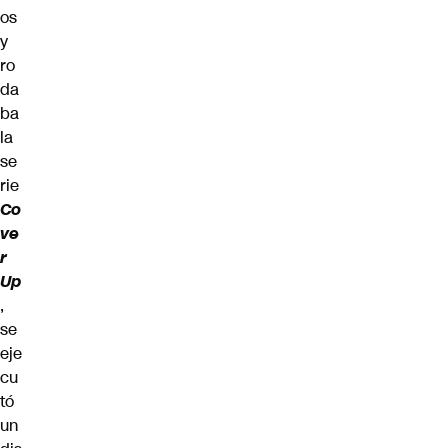
os
y
ro
da
ba
la
se
rie
Co
ve
r
Up
,
se
eje
cu
tó
un