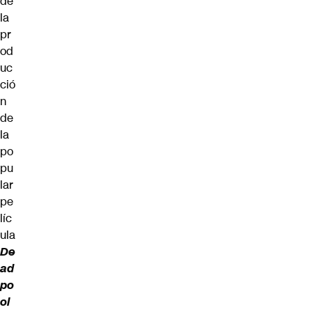
de
la
pr
od
uc
ció
n
de
la
po
pu
lar
pe
líc
ula
De
ad
po
ol