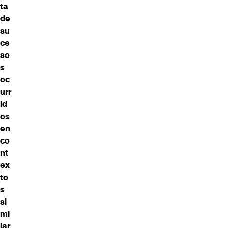
ta
de
su
ce
so
s
oc
urr
id
os
en
co
nt
ex
to
s
si
mi
lar