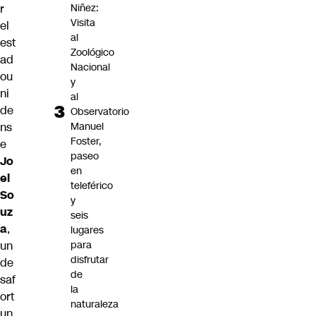
r
Niñez:
Visita
el
al
est
Zoológico
ad
Nacional
ou
y
ni
al
de
Observatorio
ns
Manuel
Foster,
e
paseo
Jo
en
el
teleférico
So
y
uz
seis
a
,
lugares
un
para
disfrutar
de
de
saf
la
ort
naturaleza
un