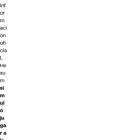
inf
or
m
aci
ón
ofi
cia
l,
He
xu
m
si
m
ul
ó
ju
ga
r a