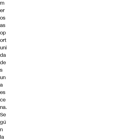
m
er
os
as
op
ort
uni
da
de
s
un
a
es
ce
na.
Se
gú
n
la