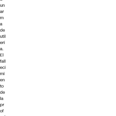
un
ar
m
a
de
util
erí
a.
El
fall
eci
mi
en
to
de
la
pr
of