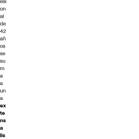
esi
on
al
de
42
añ
os
se
su
m
a
a
un
a
ex
te
ns
a
lis