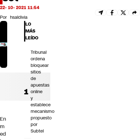
Futuro 360
22- 10- 2021 11:54
Opinión
Por
hsaldivia
LO
MÁS
LEÍDO
Tribunal
ordena
bloquear
sitios
de
apuestas
online
y
establece
mecanismo
propuesto
En
por
m
Subtel
ed