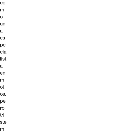
co
m
o
un
a
es
pe
cia
list
a
en
m
ot
os,
pe
ro
tri
ste
m