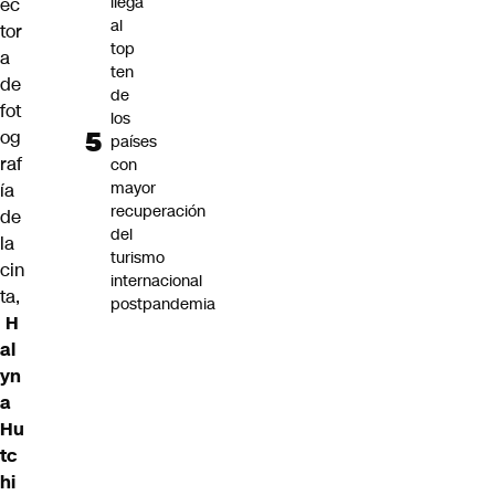
llega
ec
al
tor
top
a
ten
de
de
fot
los
og
países
raf
con
mayor
ía
recuperación
de
del
la
turismo
cin
internacional
ta
,
postpandemia
H
al
yn
a
Hu
tc
hi