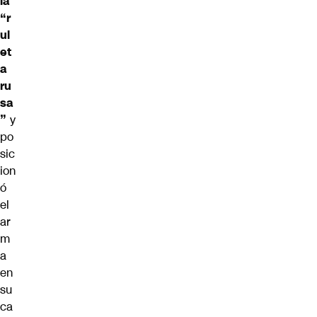
la
“r
ul
et
a
ru
sa
”
y
po
sic
ion
ó
el
ar
m
a
en
su
ca