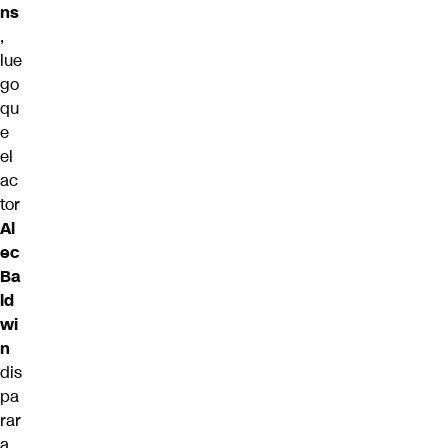
ns
,
lue
go
qu
e
el
ac
tor
Al
ec
Ba
ld
wi
n
dis
pa
rar
a