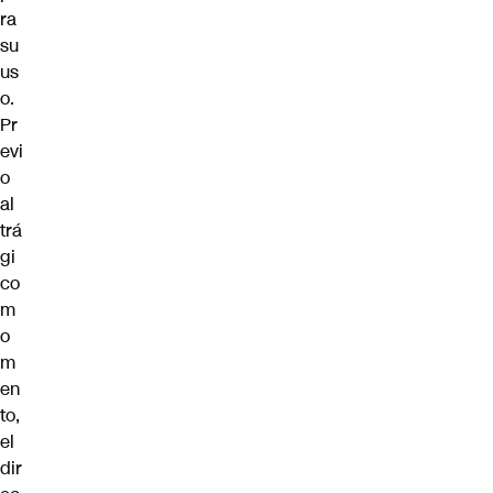
ra
su
us
o.
Pr
evi
o
al
trá
gi
co
m
o
m
en
to,
el
dir