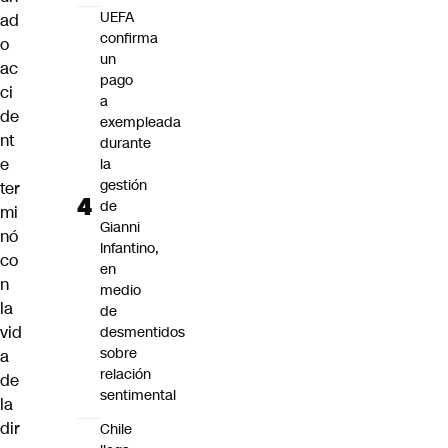
UEFA
ad
confirma
o
un
ac
pago
ci
a
de
exempleada
nt
durante
e
la
gestión
ter
de
mi
Gianni
nó
Infantino,
co
en
n
medio
la
de
vid
desmentidos
sobre
a
relación
de
sentimental
la
dir
Chile