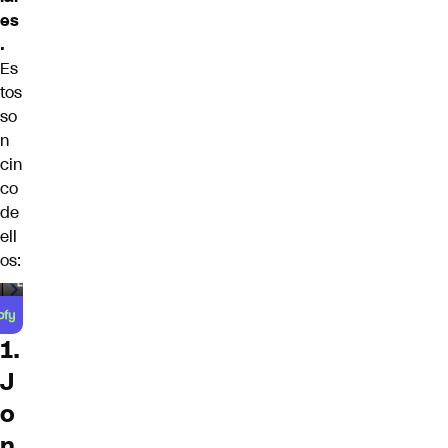
es
.
Es
tos
so
n
cin
co
de
ell
os:
00:00
/
00:59
1.
J
o
n