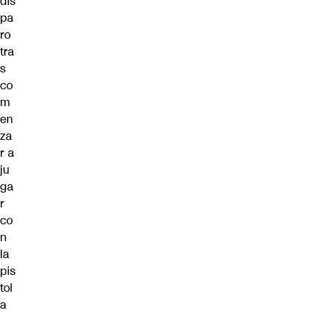
dis
pa
ro
tra
s
co
m
en
za
r a
ju
ga
r
co
n
la
pis
tol
a