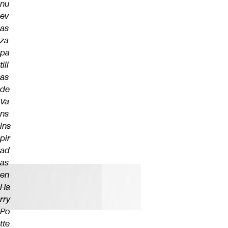
nu
ev
as
za
pa
till
as
de
Va
ns
ins
pir
ad
as
en
Ha
rry
Po
tte