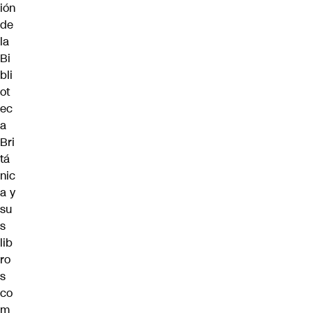
ión
de
la
Bi
bli
ot
ec
a
Bri
tá
nic
a y
su
s
lib
ro
s
co
m