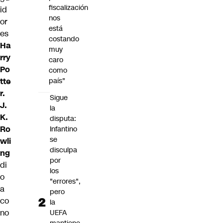
fiscalización
id
nos
or
está
es
costando
Ha
muy
rry
caro
Po
como
tte
país"
r.
Sigue
J.
la
K.
disputa:
Ro
Infantino
se
wli
disculpa
ng
por
di
los
o
"errores",
a
pero
co
la
no
UEFA