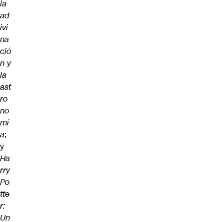
la
ad
ivi
na
ció
n y
la
ast
ro
no
mí
a
;
y
Ha
rry
Po
tte
r:
Un