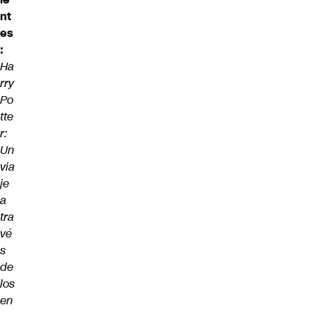
nt
es
:
Ha
rry
Po
tte
r:
Un
via
je
a
tra
vé
s
de
los
en