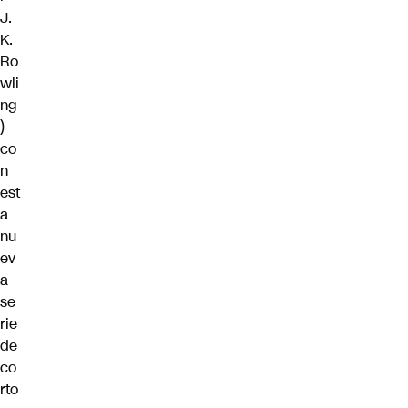
J.
K.
Ro
wli
ng
)
co
n
est
a
nu
ev
a
se
rie
de
co
rto