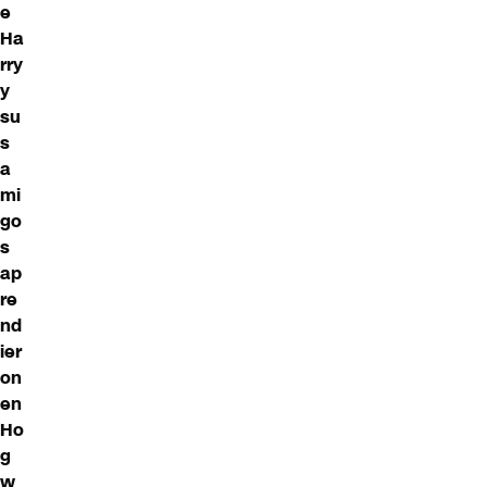
e
Ha
rry
y
su
s
a
mi
go
s
ap
re
nd
ier
on
en
Ho
g
w