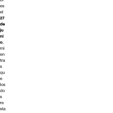
es
el
27
de
ju
ni
o
,
mi
en
tra
s
qu
e
los
do
s
re
sta