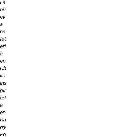
La
nu
ev
a
ca
fet
erí
a
en
Ch
ile
ins
pir
ad
a
en
Ha
rry
Po