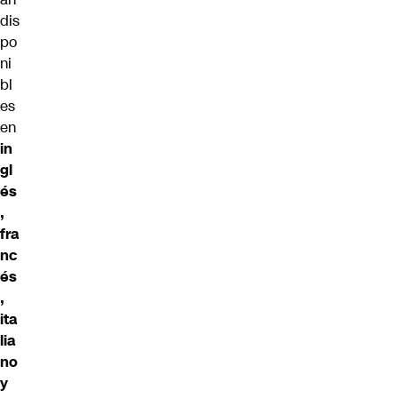
dis
po
ni
bl
es
en
in
gl
és
,
fra
nc
és
,
ita
lia
no
y