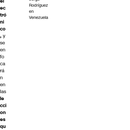
el
Rodríguez
ec
en
tró
Venezuela
ni
co
,
y
se
en
fo
ca
rá
n
en
las
le
cci
on
es
qu