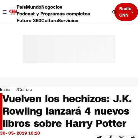
País
Mundo
Negocios
Radio
Podcast y Programas completos
CNN
Futuro 360
Cultura
Servicios
País
Mundo
Negocios
Inicio
Cultura
Vuelven los hechizos: J.K.
Deportes
Programas completos
Rowling lanzará 4 nuevos
Cultura
Servicios
libros sobre Harry Potter
Bits
CNN Data
30- 05- 2019 10:10
CNN tiempo