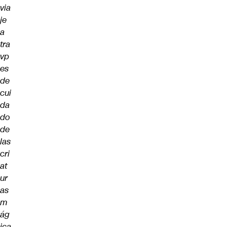
via
je
a
tra
vp
es
de
cui
da
do
de
las
cri
at
ur
as
m
ág
ica