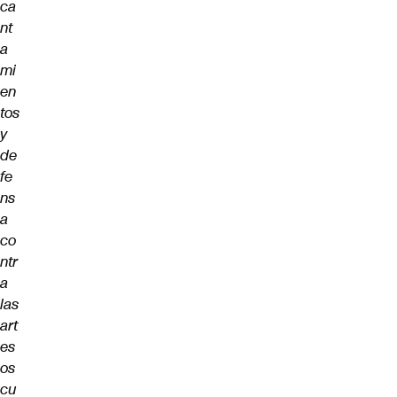
ca
nt
a
mi
en
tos
y
de
fe
ns
a
co
ntr
a
las
art
es
os
cu