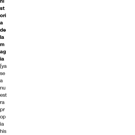
hi
st
ori
a
de
la
m
ag
ia
(ya
se
a
nu
est
ra
pr
op
ia
his