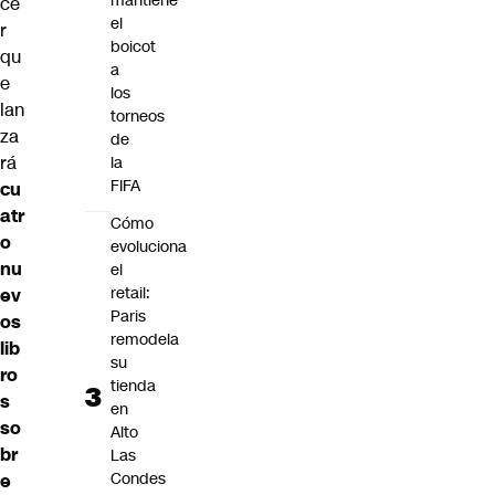
mantiene
ce
el
r
boicot
qu
a
e
los
lan
torneos
za
de
rá
la
FIFA
cu
atr
Cómo
o
evoluciona
nu
el
retail:
ev
Paris
os
remodela
lib
su
ro
tienda
s
en
so
Alto
br
Las
Condes
e