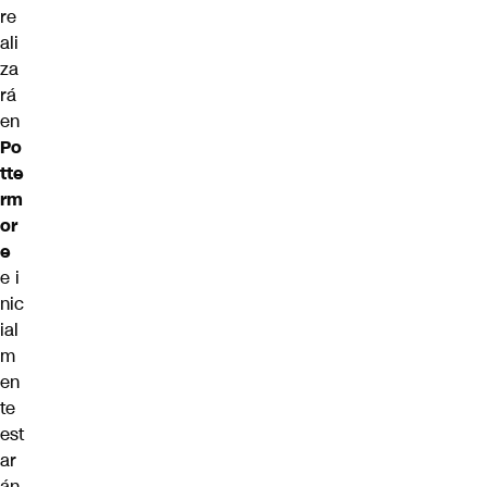
re
ali
za
rá
en
Po
tte
rm
or
e
e i
nic
ial
m
en
te
est
ar
án