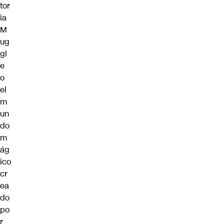
tor
ia
M
ug
gl
e
o
el
m
un
do
m
ág
ico
cr
ea
do
po
r