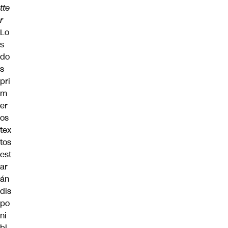
tte
r
Lo
s
do
s
pri
m
er
os
tex
tos
est
ar
án
dis
po
ni
bl