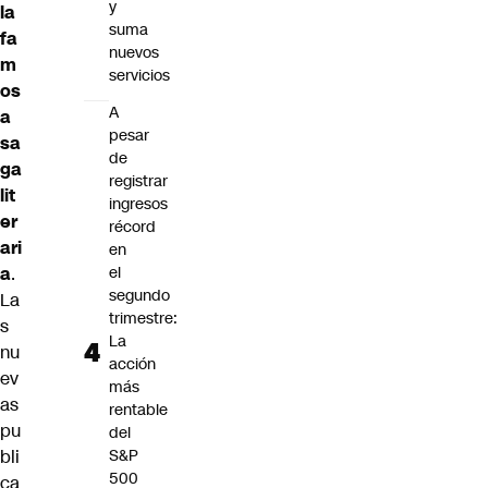
y
la
suma
fa
nuevos
m
servicios
os
A
a
pesar
sa
de
ga
registrar
lit
ingresos
er
récord
ari
en
a
.
el
segundo
La
trimestre:
s
La
nu
acción
ev
más
as
rentable
pu
del
bli
S&P
500
ca