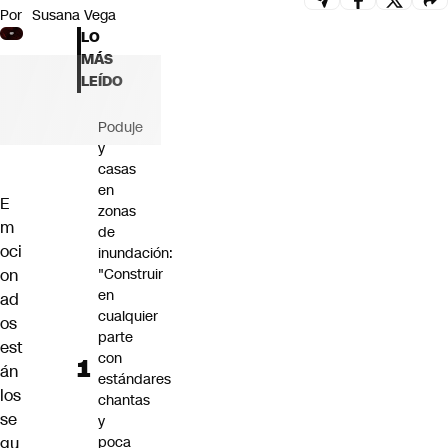
Por
Susana Vega
Futuro 360
LO
Opinión
MÁS
LEÍDO
Poduje
y
casas
en
E
zonas
m
de
oci
inundación:
on
"Construir
en
ad
cualquier
os
parte
est
con
án
estándares
los
chantas
se
y
gu
poca