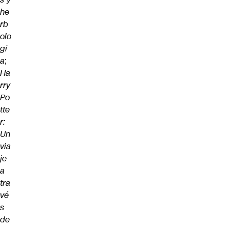
he
rb
olo
gí
a
;
Ha
rry
Po
tte
r:
Un
via
je
a
tra
vé
s
de