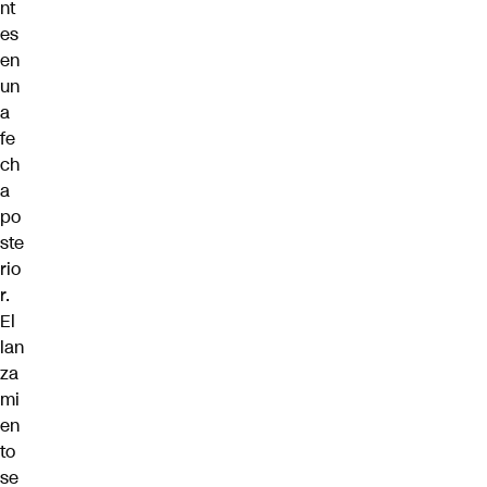
nt
es
en
un
a
fe
ch
a
po
ste
rio
r.
El
lan
za
mi
en
to
se