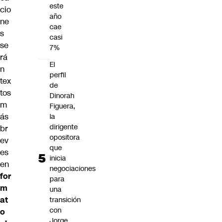
este
cio
año
ne
cae
s
casi
se
7%
rá
El
n
perfil
tex
de
tos
Dinorah
m
Figuera,
ás
la
dirigente
br
opositora
ev
que
es
inicia
en
negociaciones
for
para
m
una
at
transición
con
o
Jorge