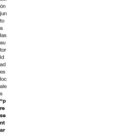
ón
jun
to
a
las
au
tor
id
ad
es
loc
ale
s
“p
re
se
nt
ar