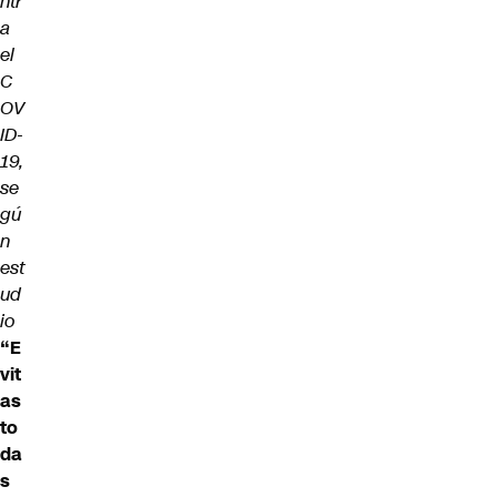
ntr
a
el
C
OV
ID-
19,
se
gú
n
est
ud
io
“E
vit
as
to
da
s