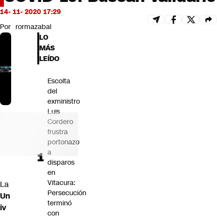
Futuro 360
14- 11- 2020 17:29
Opinión
Por
rormazabal
LO
MÁS
LEÍDO
Escolta
del
exministro
Luis
Cordero
frustra
portonazo
a
disparos
en
Vitacura:
La
Persecución
Un
terminó
iv
con