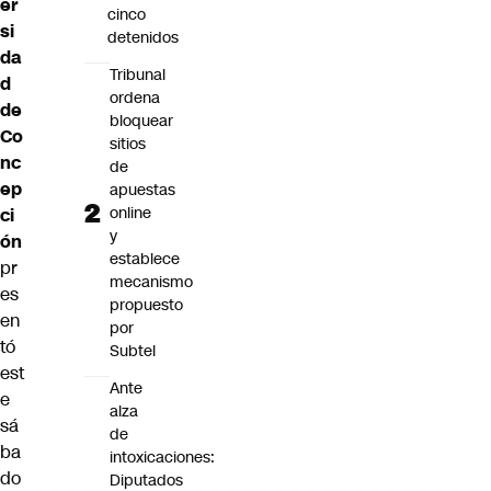
er
cinco
si
detenidos
da
Tribunal
d
ordena
de
bloquear
Co
sitios
nc
de
ep
apuestas
online
ci
y
ón
establece
pr
mecanismo
es
propuesto
en
por
tó
Subtel
est
Ante
e
alza
sá
de
ba
intoxicaciones:
do
Diputados