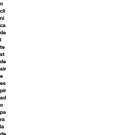
n
clí
ni
ca
de
l
te
st
de
air
e
es
pir
ad
o
pa
ra
la
de