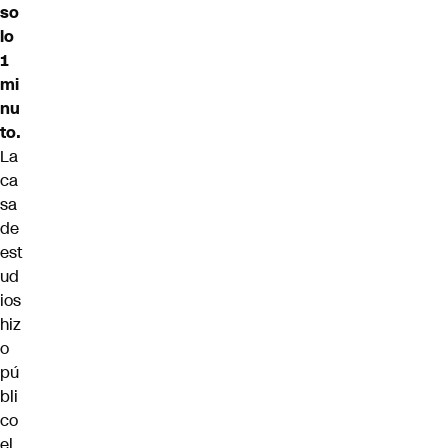
so
lo
1
mi
nu
to.
La
ca
sa
de
est
ud
ios
hiz
o
pú
bli
co
el