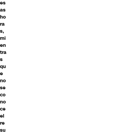
es
as
ho
ra
s,
mi
en
tra
s
qu
e
no
se
co
no
ce
el
re
su