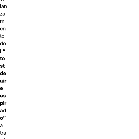
lan
za
mi
en
to
de
l
“
te
st
de
air
e
es
pir
ad
o”
a
tra