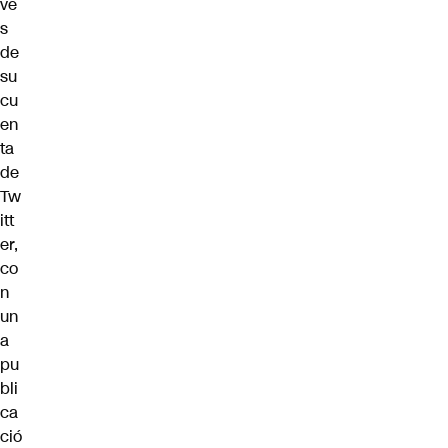
vé
s
de
su
cu
en
ta
de
Tw
itt
er,
co
n
un
a
pu
bli
ca
ció