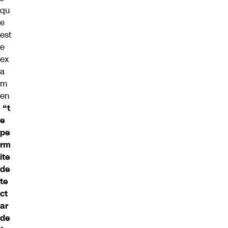
qu
e
est
e
ex
a
m
en
“t
e
pe
rm
ite
de
te
ct
ar
de