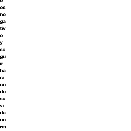
e
es
ne
ga
tiv
o
y
se
gu
ir
ha
ci
en
do
su
vi
da
no
rm