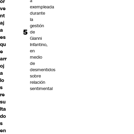
a
or
exempleada
ve
durante
nt
la
aj
gestión
a
de
es
Gianni
qu
Infantino,
en
e
medio
arr
de
oj
desmentidos
a
sobre
lo
relación
s
sentimental
re
su
lta
do
s
en