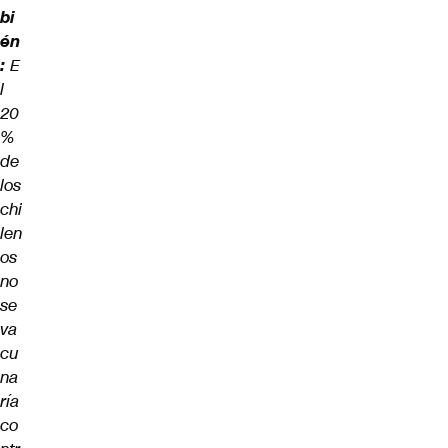
bi
én
:
E
l
20
%
de
los
chi
len
os
no
se
va
cu
na
ría
co