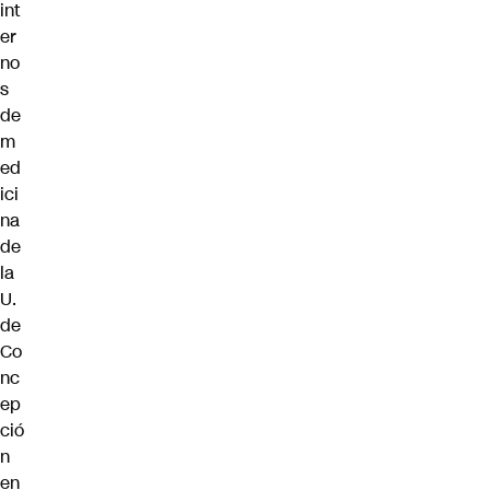
int
er
no
s
de
m
ed
ici
na
de
la
U.
de
Co
nc
ep
ció
n
en