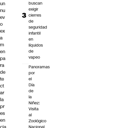
un
buscan
exigir
nu
cierres
ev
de
o
seguridad
ex
infantil
a
en
m
líquidos
en
de
vapeo
pa
ra
Panoramas
de
por
te
el
Día
ct
de
ar
la
la
Niñez:
pr
Visita
es
al
en
Zoológico
cia
Nacional