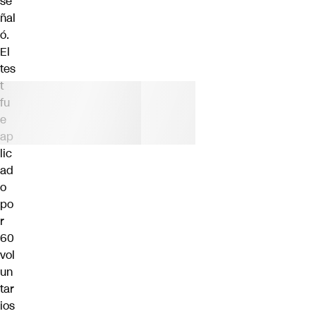
se
ñal
ó.
El
tes
t
fu
e
ap
lic
ad
o
po
r
60
vol
un
tar
ios