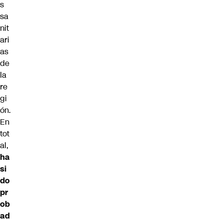
s
sa
nit
ari
as
de
la
re
gi
ón.
En
tot
al,
ha
si
do
pr
ob
ad