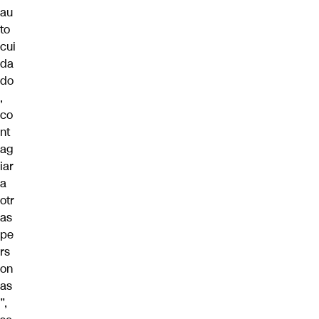
au
to
cui
da
do
,
co
nt
ag
iar
a
otr
as
pe
rs
on
as
”,