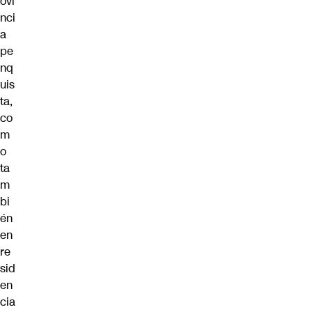
ovi
nci
a
pe
nq
uis
ta,
co
m
o
ta
m
bi
én
en
re
sid
en
cia