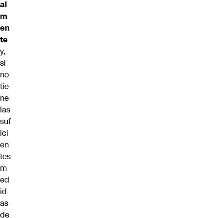
al
m
en
te
y,
si
no
tie
ne
las
suf
ici
en
tes
m
ed
id
as
de