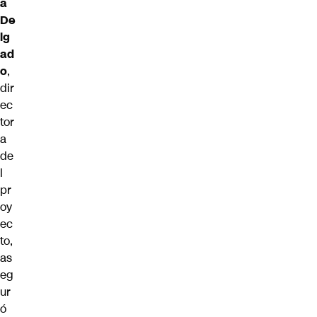
a
De
lg
ad
o
,
dir
ec
tor
a
de
l
pr
oy
ec
to,
as
eg
ur
ó