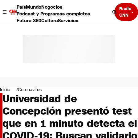
País
Mundo
Negocios
Radio
Podcast y Programas completos
CNN
Futuro 360
Cultura
Servicios
País
Mundo
Negocios
Inicio
Coronavirus
Universidad de
Deportes
Programas completos
Concepción presentó test
Cultura
Servicios
que en 1 minuto detecta el
Bits
CNN Data
COVID-19: Buscan validarlo
CNN tiempo