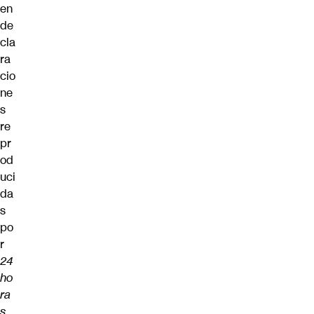
en
de
cla
ra
cio
ne
s
re
pr
od
uci
da
s
po
r
24
ho
ra
s