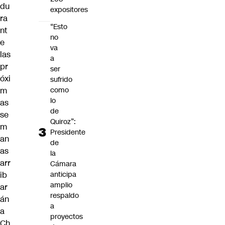
du
expositores
ra
“Esto
nt
no
e
va
las
a
pr
ser
óxi
sufrido
m
como
lo
as
de
se
Quiroz”:
m
Presidente
an
de
as
la
arr
Cámara
ib
anticipa
amplio
ar
respaldo
án
a
a
proyectos
Ch