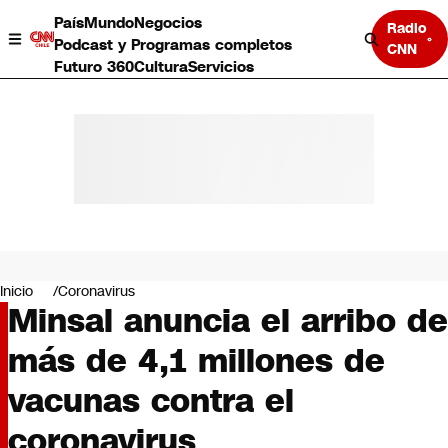
País
Mundo
Negocios
Radio
Podcast y Programas completos
CNN
Futuro 360
Cultura
Servicios
País
Mundo
Negocios
Inicio
Coronavirus
Minsal anuncia el arribo de
Deportes
Programas completos
más de 4,1 millones de
Cultura
Servicios
vacunas contra el
Bits
CNN Data
coronavirus
CNN tiempo