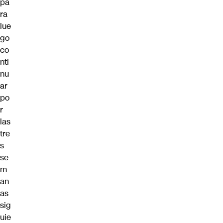
pa
ra
lue
go
co
nti
nu
ar
po
r
las
tre
s
se
m
an
as
sig
uie