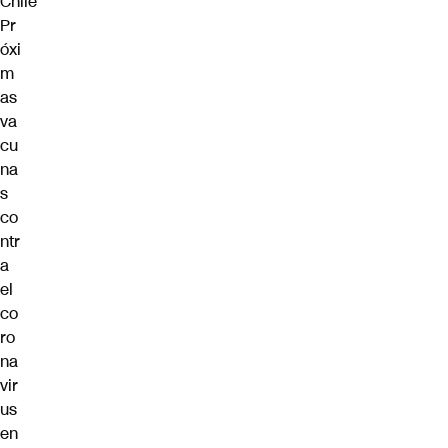
Pr
óxi
m
as
va
cu
na
s
co
ntr
a
el
co
ro
na
vir
us
en