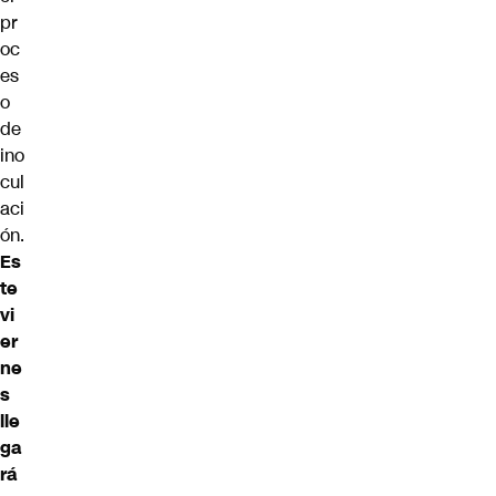
pr
oc
es
o
de
ino
cul
aci
ón.
Es
te
vi
er
ne
s
lle
ga
rá