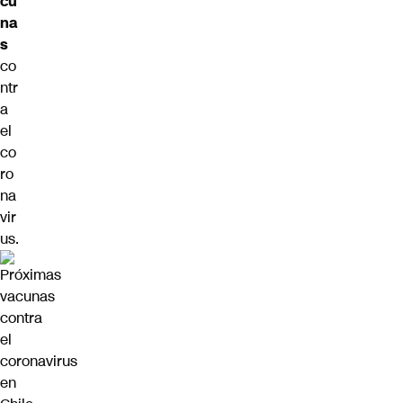
cu
na
s
co
ntr
a
el
co
ro
na
vir
us.