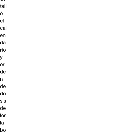
tall
ó
el
cal
en
da
rio
y
or
de
n
de
do
sis
de
los
la
bo