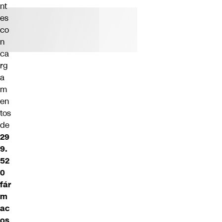
nt
es
co
n
ca
rg
a
m
en
tos
de
29
9.
52
0
fár
m
ac
os