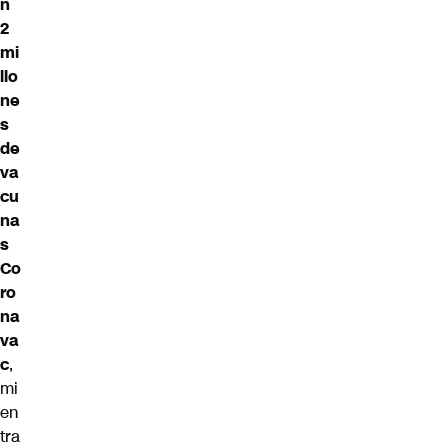
n
2
mi
llo
ne
s
de
va
cu
na
s
Co
ro
na
va
c
,
mi
en
tra