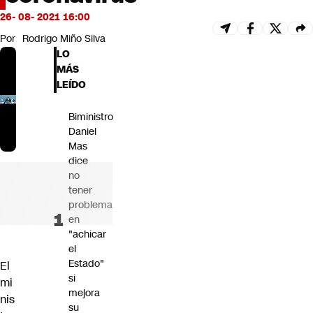
Futuro 360
26- 08- 2021 16:00
Opinión
Por
Rodrigo Miño Silva
LO
MÁS
LEÍDO
Biministro
Daniel
Mas
dice
no
tener
problema
en
"achicar
el
Estado"
El
si
mi
mejora
nis
su