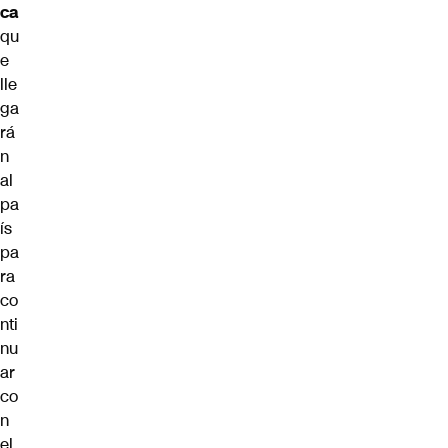
ca
qu
e
lle
ga
rá
n
al
pa
ís
pa
ra
co
nti
nu
ar
co
n
el