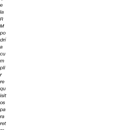
e
la
R
M
po
drí
a
cu
m
pli
r
re
qu
isit
os
pa
ra
ret