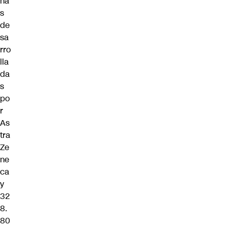
na
s
de
sa
rro
lla
da
s
po
r
As
tra
Ze
ne
ca
y
32
8.
80