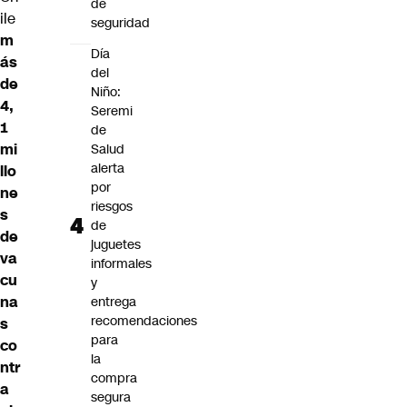
de
ile
seguridad
m
Día
ás
del
de
Niño:
4,
Seremi
1
de
mi
Salud
alerta
llo
por
ne
riesgos
s
de
de
juguetes
va
informales
cu
y
na
entrega
recomendaciones
s
para
co
la
ntr
compra
a
segura