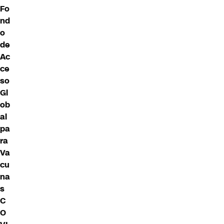
Fo
nd
o
de
Ac
ce
so
Gl
ob
al
pa
ra
Va
cu
na
s
C
O