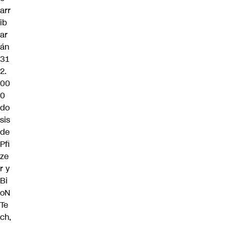
arr
ib
ar
án
31
2.
00
0
do
sis
de
Pfi
ze
r y
Bi
oN
Te
ch,