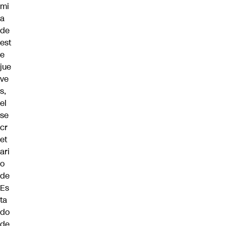
mi
a
de
est
e
jue
ve
s,
el
se
cr
et
ari
o
de
Es
ta
do
de