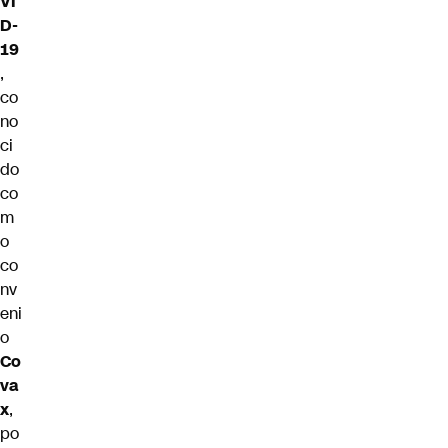
VI
D-
19
,
co
no
ci
do
co
m
o
co
nv
eni
o
Co
va
x
,
po