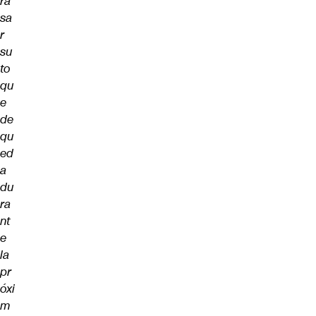
ra
sa
r
su
to
qu
e
de
qu
ed
a
du
ra
nt
e
la
pr
óxi
m