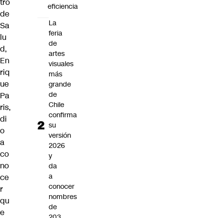
tro
eficiencia
de
La
Sa
feria
lu
de
d,
artes
En
visuales
riq
más
ue
grande
de
Pa
Chile
ris
,
confirma
di
su
o
versión
a
2026
co
y
no
da
a
ce
conocer
r
nombres
qu
de
e
203