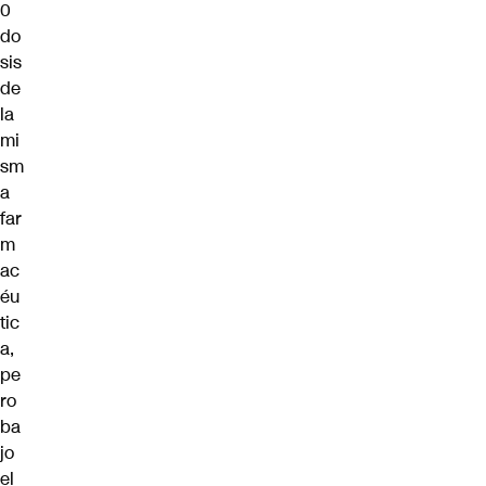
0
do
sis
de
la
mi
sm
a
far
m
ac
éu
tic
a,
pe
ro
ba
jo
el