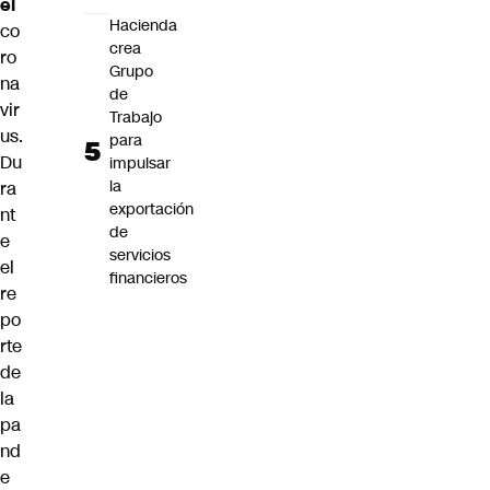
el
Hacienda
co
crea
ro
Grupo
na
de
vir
Trabajo
us
.
para
Du
impulsar
la
ra
exportación
nt
de
e
servicios
el
financieros
re
po
rte
de
la
pa
nd
e