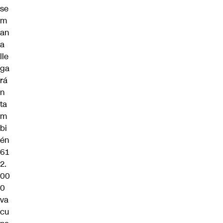
se
m
an
a
lle
ga
rá
n
ta
m
bi
én
61
2.
00
0
va
cu