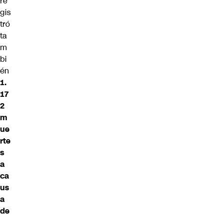
re
gis
tró
ta
m
bi
én
1.
17
2
m
ue
rte
s
a
ca
us
a
de