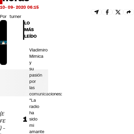
Futuro 360
10- 09- 2020 06:15
Opinión
Por
turner
LO
MÁS
LEÍDO
Vladimiro
Mimica
y
su
pasión
por
las
comunicaciones:
"La
radio
ha
(E
sido
FE
mi
)
–
amante