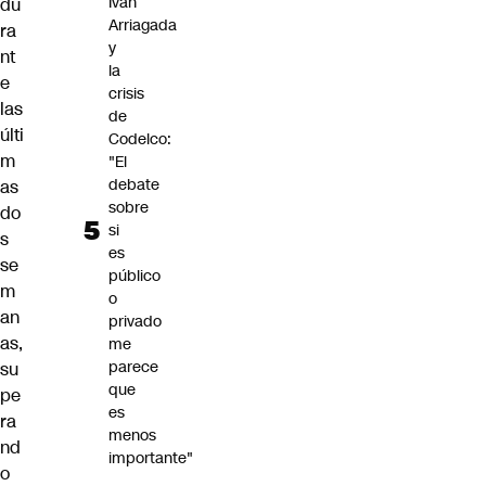
Iván
du
Arriagada
ra
y
nt
la
e
crisis
las
de
últi
Codelco:
m
"El
debate
as
sobre
do
si
s
es
se
público
m
o
an
privado
as,
me
parece
su
que
pe
es
ra
menos
nd
importante"
o