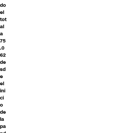
do
el
tot
al
a
75
.0
62
de
sd
e
el
ini
ci
o
de
la
pa