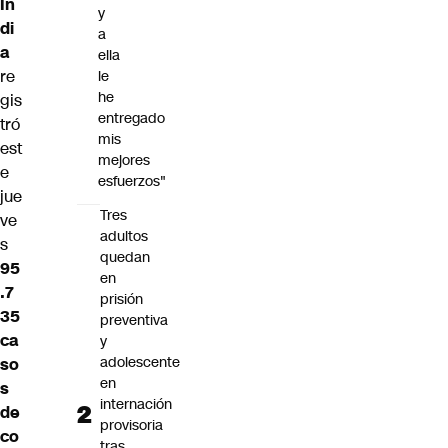
In
y
di
a
a
ella
re
le
he
gis
entregado
tró
mis
est
mejores
e
esfuerzos"
jue
Tres
ve
adultos
s
quedan
95
en
.7
prisión
35
preventiva
ca
y
adolescente
so
en
s
internación
de
provisoria
co
tras