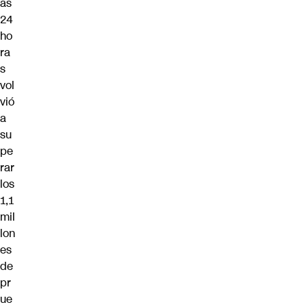
as
24
ho
ra
s
vol
vió
a
su
pe
rar
los
1,1
mil
lon
es
de
pr
ue