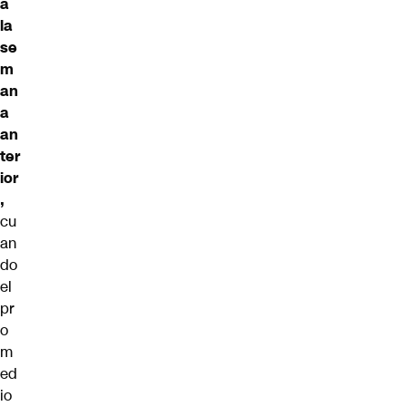
a
la
se
m
an
a
an
ter
ior
,
cu
an
do
el
pr
o
m
ed
io