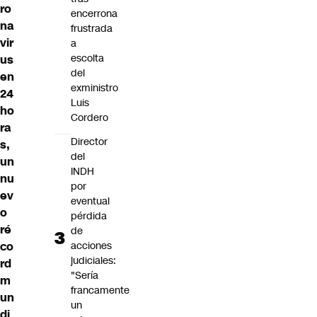
ro
encerrona
na
frustrada
vir
a
escolta
us
del
en
exministro
24
Luis
ho
Cordero
ra
Director
s,
del
un
INDH
nu
por
ev
eventual
o
pérdida
ré
de
co
acciones
judiciales:
rd
"Sería
m
francamente
un
un
di