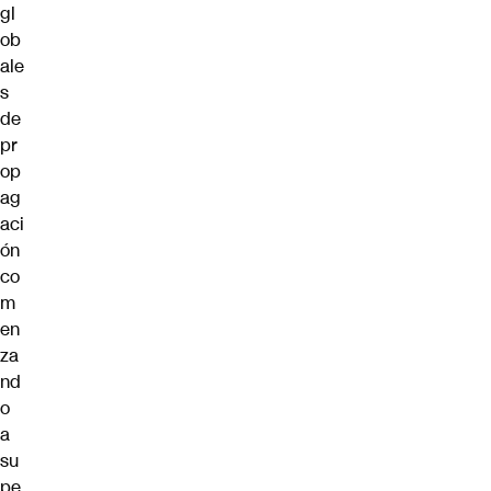
gl
ob
ale
s
de
pr
op
ag
aci
ón
co
m
en
za
nd
o
a
su
pe