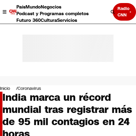
País
Mundo
Negocios
Radio
Podcast y Programas completos
CNN
Futuro 360
Cultura
Servicios
País
Mundo
Negocios
Inicio
Coronavirus
India marca un récord
Deportes
Programas completos
mundial tras registrar más
Cultura
Servicios
de 95 mil contagios en 24
Bits
CNN Data
horas
CNN tiempo