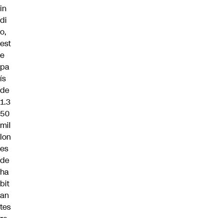
in
di
o,
est
e
pa
ís
de
1.3
50
mil
lon
es
de
ha
bit
an
tes