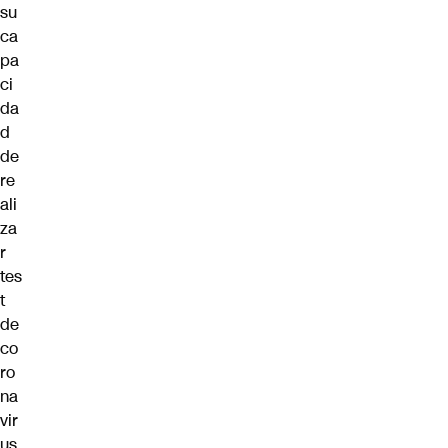
su
ca
pa
ci
da
d
de
re
ali
za
r
tes
t
de
co
ro
na
vir
us