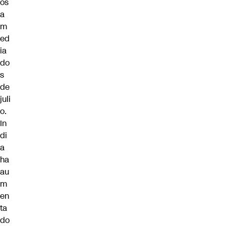
os
a
m
ed
ia
do
s
de
juli
o.
In
di
a
ha
au
m
en
ta
do