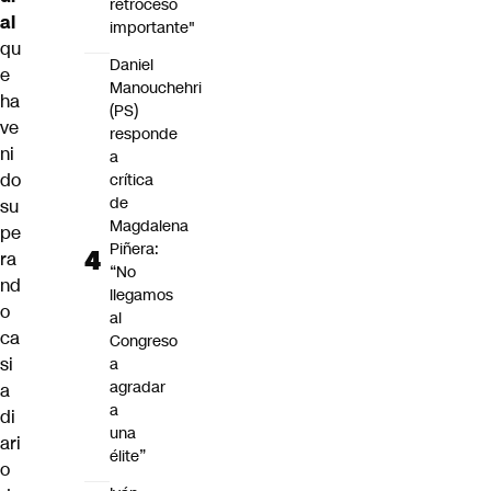
retroceso
al
importante"
qu
Daniel
e
Manouchehri
ha
(PS)
ve
responde
ni
a
do
crítica
de
su
Magdalena
pe
Piñera:
ra
“No
nd
llegamos
o
al
ca
Congreso
si
a
agradar
a
a
di
una
ari
élite”
o