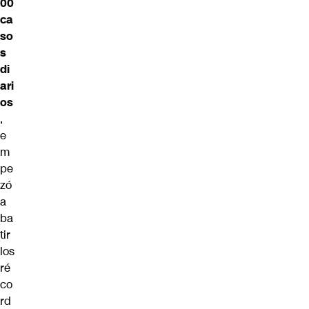
00
ca
so
s
di
ari
os
,
e
m
pe
zó
a
ba
tir
los
ré
co
rd