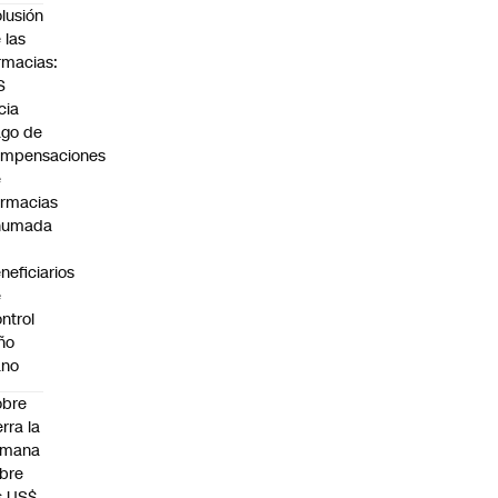
lusión
 las
rmacias:
S
icia
go de
ompensaciones
e
rmacias
humada
neficiarios
e
ntrol
ño
ano
obre
erra la
emana
bre
s US$