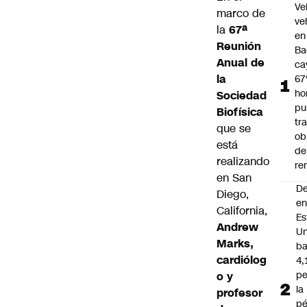
Ve
marco de
ve
la
67ª
en
Reunión
Ba
Anual de
ca
la
67
ho
Sociedad
pu
Biofísica
tr
que se
ob
está
de
realizando
re
en San
D
Diego,
e
California,
Es
Andrew
Un
Marks,
ba
cardiólog
4,
pe
o y
la
profesor
pé