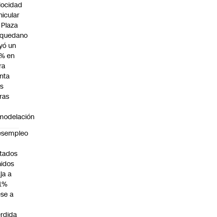
locidad
hicular
 Plaza
quedano
yó un
% en
ra
nta
as
ras
modelación
esempleo
n
tados
idos
ja a
1%
se a
rdida