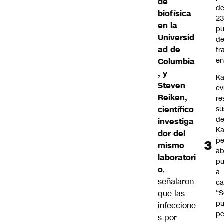
de
d
biofísica
2
en la
pu
Universid
d
ad de
tr
en
Columbia
, y
Ka
Steven
ev
Reiken,
re
científico
su
de
investiga
Ka
dor del
pe
mismo
ab
laboratori
pu
o
,
a
señalaron
ca
que las
“S
p
infeccione
pe
s por