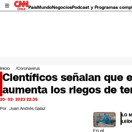
País
Mundo
Negocios
Podcast y Programas comp
País
Mundo
Inicio
Coronavirus
Negocios
Científicos señalan que 
Deportes
aumenta los riegos de te
Programas completos
Cultura
Servicios
20- 02- 2023 22:35
Bits
Por
Juan Andrés Galaz
CNN Data
LO 
CNN tiempo
LEÍD
Futuro 360
En el
Opinión