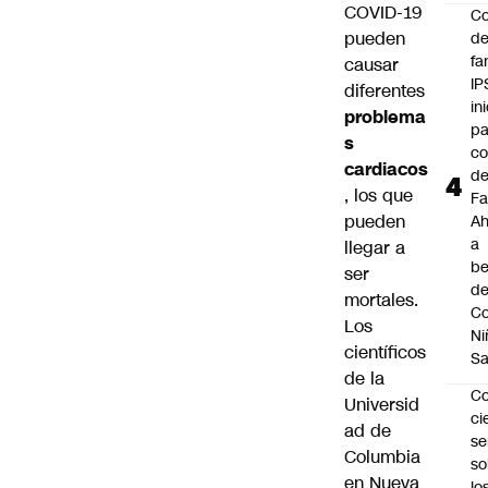
COVID-19
Co
pueden
de
fa
causar
IP
diferentes
in
problema
pa
s
c
cardiacos
d
, los que
Fa
pueden
A
a
llegar a
be
ser
d
mortales.
Co
Los
Ni
científicos
S
de la
C
Universid
ci
ad de
s
Columbia
so
en Nueva
lo