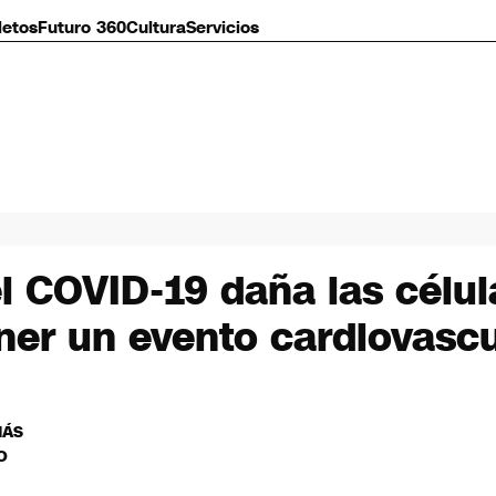
letos
Futuro 360
Cultura
Servicios
el COVID-19 daña las célul
ner un evento cardiovascu
MÁS
O