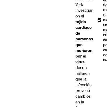
York
6,
li
investigar
tr
on el
m
tejido
u
cardiaco
m
de
hi
personas
im
que
po
ca
murieron
d
por el
in
virus
,
donde
hallaron
que la
infección
provocó
cambios
en la