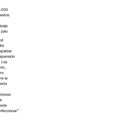
e
3.000
estos
e
abajo
 julio
st
ita
spaldar
spensión
 Ley
rin,
ro
re la
erta
mbios:
e
uede
rfeccionar”