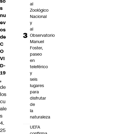
so
al
s
Zoológico
nu
Nacional
ev
y
al
os
Observatorio
de
Manuel
C
Foster,
O
paseo
VI
en
D-
teleférico
19
y
seis
,
lugares
de
para
los
disfrutar
cu
de
ale
la
s
naturaleza
4.
UEFA
25
confirma