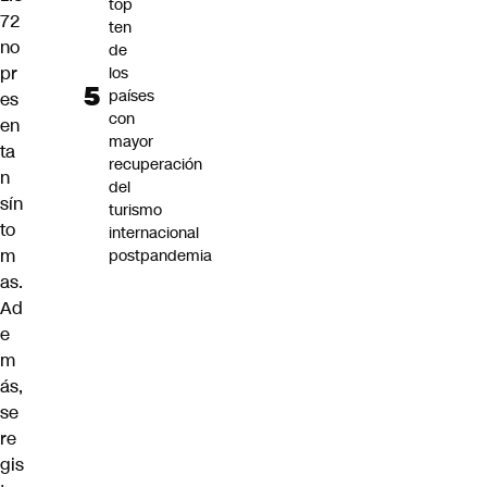
top
72
ten
no
de
pr
los
países
es
con
en
mayor
ta
recuperación
n
del
sín
turismo
to
internacional
m
postpandemia
as.
Ad
e
m
ás,
se
re
gis