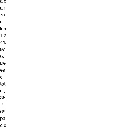
alc
an
za
a
las
1.2
41.
97
6.
De
es
e
tot
al,
35
.4
69
pa
cie