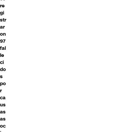
re
gi
str
ar
on
97
fal
le
ci
do
s
po
r
ca
us
as
as
oc