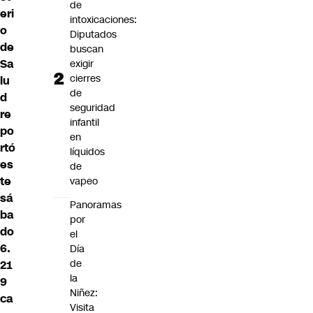
de
eri
intoxicaciones:
o
Diputados
de
buscan
Sa
exigir
cierres
lu
de
d
seguridad
re
infantil
po
en
rtó
líquidos
es
de
te
vapeo
sá
Panoramas
ba
por
do
el
6.
Día
de
21
la
9
Niñez:
ca
Visita