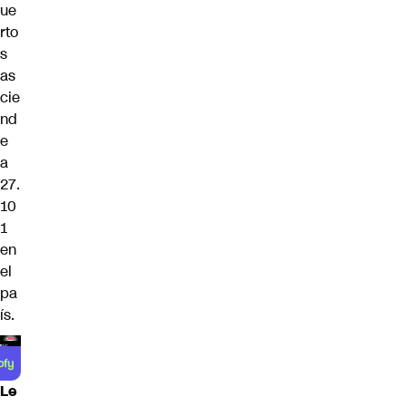
ue
rto
s
as
cie
nd
e
a
27.
10
1
en
el
pa
ís.
Le