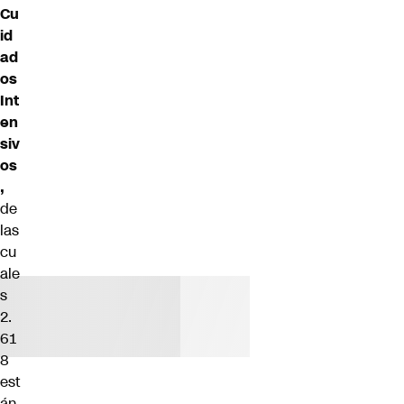
Cu
id
ad
os
Int
en
siv
os
,
de
las
cu
ale
s
2.
61
8
est
án