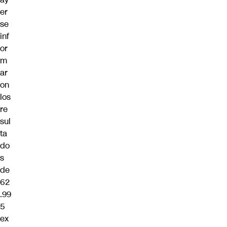
er
se
inf
or
m
ar
on
los
re
sul
ta
do
s
de
62
.99
5
ex