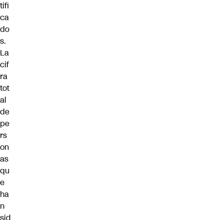
tifi
ca
do
s.
La
cif
ra
tot
al
de
pe
rs
on
as
qu
e
ha
n
sid