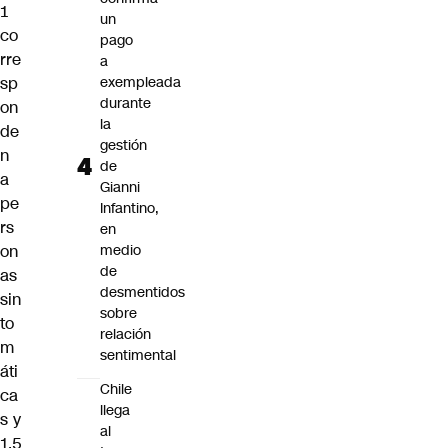
1
un
co
pago
rre
a
sp
exempleada
durante
on
la
de
gestión
n
de
a
Gianni
pe
Infantino,
rs
en
on
medio
de
as
desmentidos
sin
sobre
to
relación
m
sentimental
áti
Chile
ca
llega
s y
al
1.5