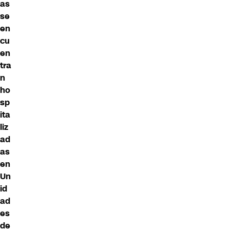
as
se
en
cu
en
tra
n
ho
sp
ita
liz
ad
as
en
Un
id
ad
es
de