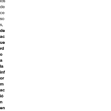
los
de
ce
so
s,
de
ac
ue
rd
o
a
la
inf
or
m
ac
ió
n
en