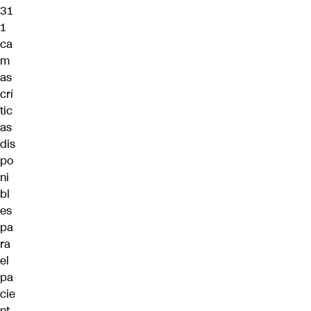
31
1
ca
m
as
crí
tic
as
dis
po
ni
bl
es
pa
ra
el
pa
cie
nt