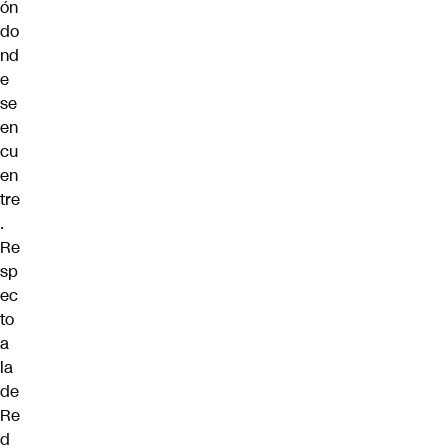
ón
do
nd
e
se
en
cu
en
tre
.
Re
sp
ec
to
a
la
de
Re
d