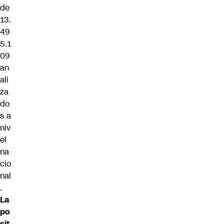
de
13.
49
5.1
09
an
ali
za
do
s a
niv
el
na
cio
nal
.
La
po
sit