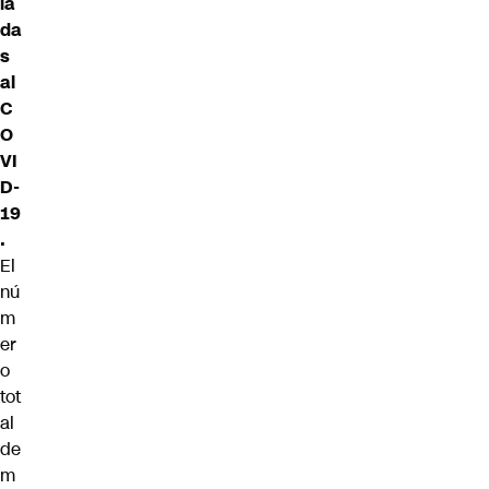
ia
da
s
al
C
O
VI
D-
19
.
El
nú
m
er
o
tot
al
de
m