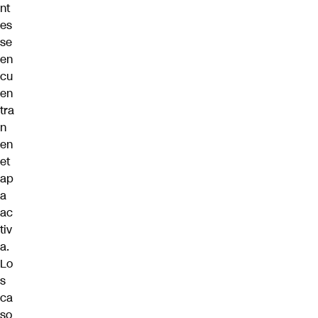
nt
es
se
en
cu
en
tra
n
en
et
ap
a
ac
tiv
a.
Lo
s
ca
so