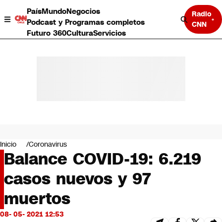
País
Mundo
Negocios
Radio
Podcast y Programas completos
CNN
Futuro 360
Cultura
Servicios
País
Mundo
Negocios
Inicio
Coronavirus
Balance COVID-19: 6.219
Deportes
Programas completos
casos nuevos y 97
Cultura
Servicios
muertos
Bits
CNN Data
08- 05- 2021 12:53
CNN tiempo