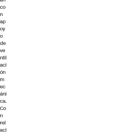
co
n
ap
oy
o
de
ve
ntil
aci
ón
m
ec
áni
ca.
Co
n
rel
aci