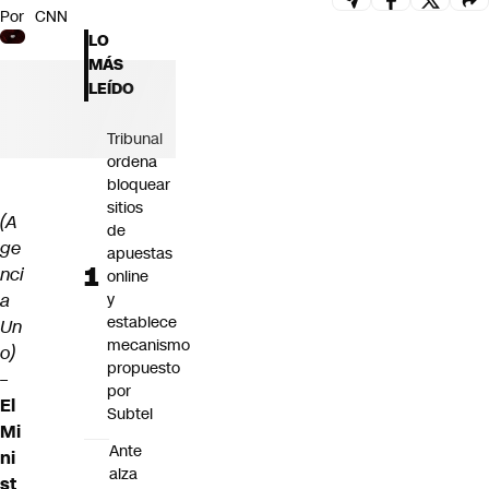
Por
CNN
Futuro 360
LO
Opinión
MÁS
LEÍDO
Tribunal
ordena
bloquear
sitios
(A
de
ge
apuestas
nci
online
a
y
establece
Un
mecanismo
o)
propuesto
–
por
El
Subtel
Mi
Ante
ni
alza
st