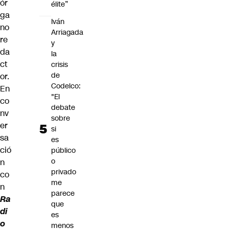
ór
élite”
ga
Iván
no
Arriagada
re
y
da
la
ct
crisis
de
or.
Codelco:
En
"El
co
debate
nv
sobre
er
si
sa
es
ció
público
o
n
privado
co
me
n
parece
Ra
que
di
es
o
menos