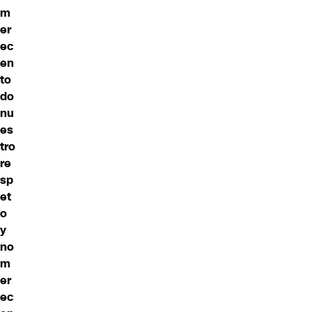
m
er
ec
en
to
do
nu
es
tro
re
sp
et
o
y
no
m
er
ec