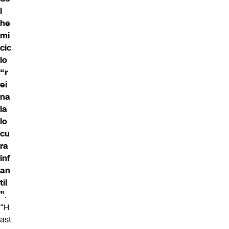
l
he
mi
cic
lo
“r
ei
na
la
lo
cu
ra
inf
an
til
”
.
“H
ast