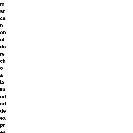
m
ar
ca
n
en
el
de
re
ch
o
a
la
lib
ert
ad
de
ex
pr
es