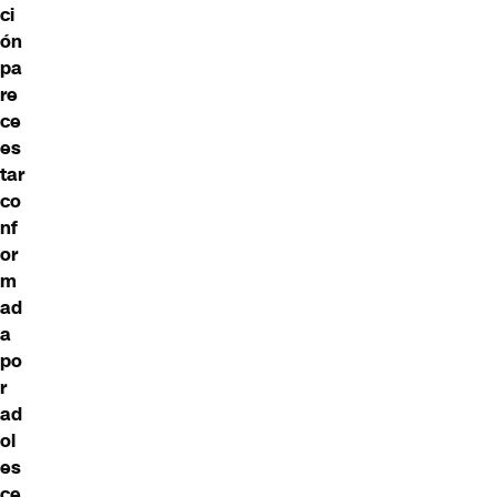
ci
ón
pa
re
ce
es
tar
co
nf
or
m
ad
a
po
r
ad
ol
es
ce