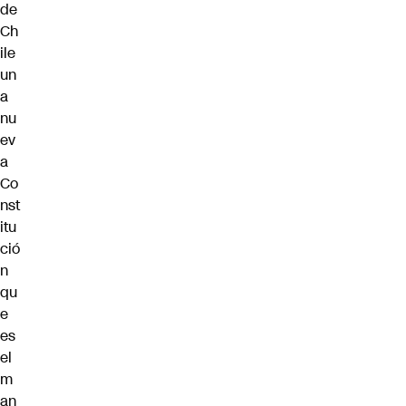
de
Ch
ile
un
a
nu
ev
a
Co
nst
itu
ció
n
qu
e
es
el
m
an