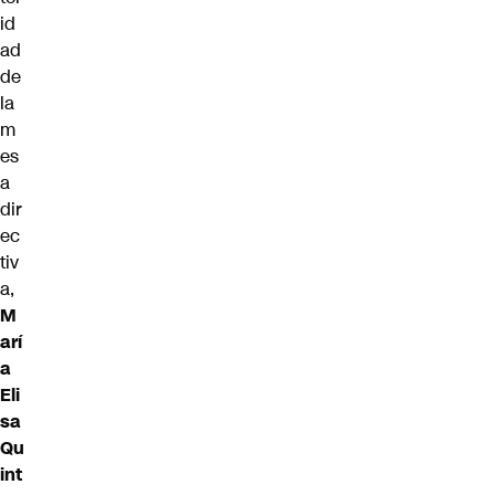
id
ad
de
la
m
es
a
dir
ec
tiv
a,
M
arí
a
Eli
sa
Qu
int