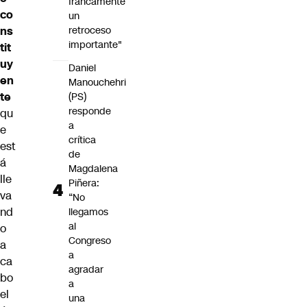
francamente
co
un
retroceso
ns
importante"
tit
uy
Daniel
en
Manouchehri
te
(PS)
responde
qu
a
e
crítica
est
de
á
Magdalena
lle
Piñera:
va
“No
nd
llegamos
al
o
Congreso
a
a
ca
agradar
bo
a
el
una