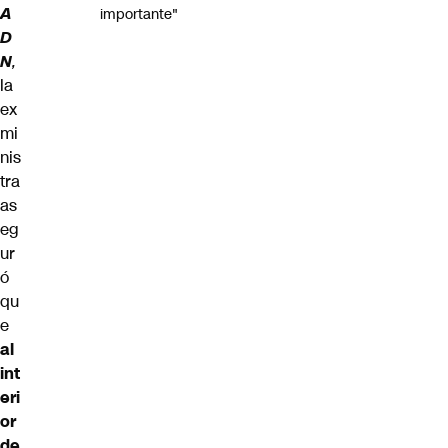
A
importante"
D
N
,
la
ex
mi
nis
tra
as
eg
ur
ó
qu
e
al
int
eri
or
de