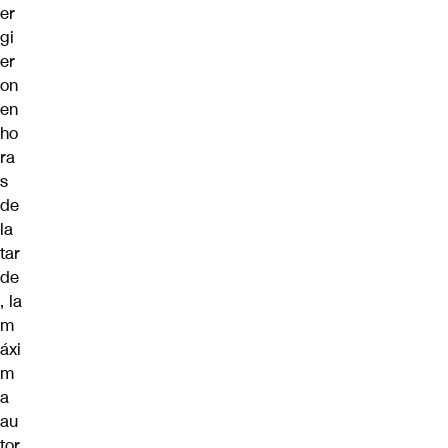
er
gi
er
on
en
ho
ra
s
de
la
tar
de
, la
m
áxi
m
a
au
tor