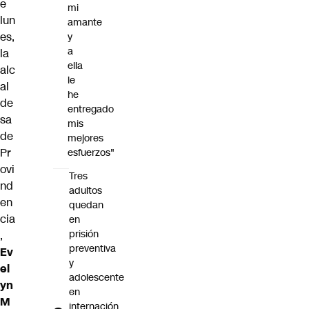
e
mi
lun
amante
es,
y
a
la
ella
alc
le
al
he
de
entregado
sa
mis
de
mejores
Pr
esfuerzos"
ovi
Tres
nd
adultos
en
quedan
cia
en
prisión
,
preventiva
Ev
y
el
adolescente
yn
en
M
internación