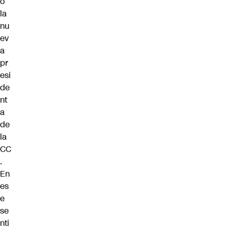
ó
la
nu
ev
a
pr
esi
de
nt
a
de
la
CC
.
En
es
e
se
nti