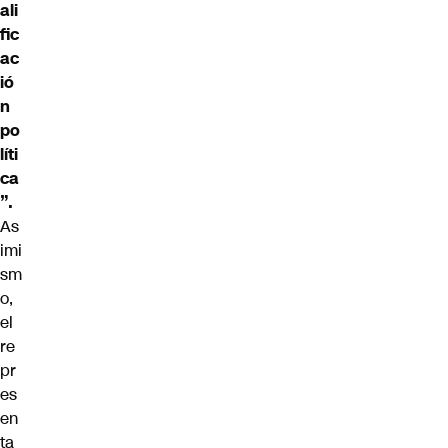
ali
fic
ac
ió
n
po
líti
ca
”.
As
imi
sm
o,
el
re
pr
es
en
ta