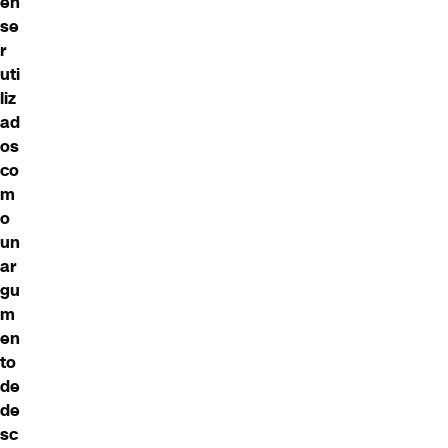
en
se
r
uti
liz
ad
os
co
m
o
un
ar
gu
m
en
to
de
de
sc