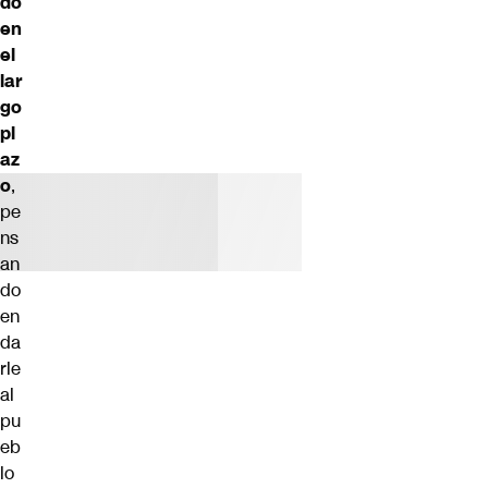
do
en
el
lar
go
pl
az
o
,
pe
ns
an
do
en
da
rle
al
pu
eb
lo