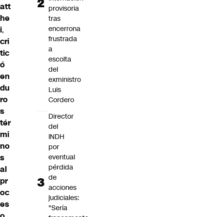
att
provisoria
he
tras
encerrona
i
,
frustrada
cri
a
tic
escolta
ó
del
en
exministro
du
Luis
ro
Cordero
s
Director
tér
del
mi
INDH
no
por
eventual
s
pérdida
al
de
pr
acciones
oc
judiciales:
es
"Sería
o