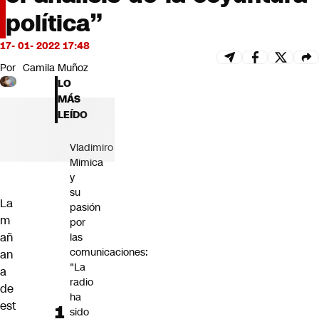
Futuro 360
política”
Opinión
17- 01- 2022 17:48
Por
Camila Muñoz
LO
MÁS
LEÍDO
Vladimiro
Mimica
y
su
La
pasión
m
por
añ
las
comunicaciones:
an
"La
a
radio
de
ha
est
sido