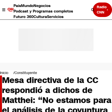
País
Mundo
Negocios
Radio
Podcast y Programas completos
CNN
Futuro 360
Cultura
Servicios
País
Mundo
Negocios
Inicio
Constituyente
Mesa directiva de la CC
Deportes
Programas completos
respondió a dichos de
Cultura
Servicios
Matthei: “No estamos para
Bits
CNN Data
el análisis de la coyuntura
CNN tiempo