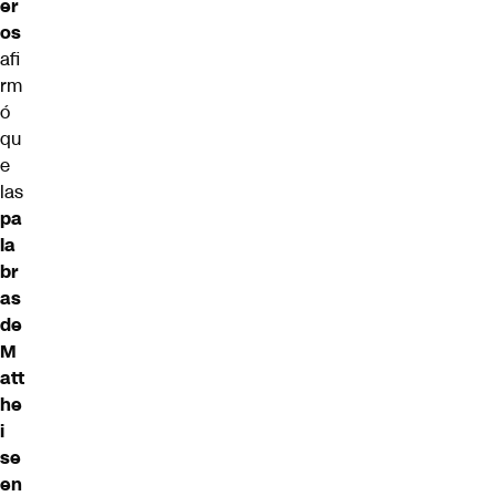
er
os
afi
rm
ó
qu
e
las
pa
la
br
as
de
M
att
he
i
se
en