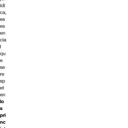
ídi
ca,
es
es
en
cia
l
qu
e
se
re
sp
et
en
lo
s
pri
nc