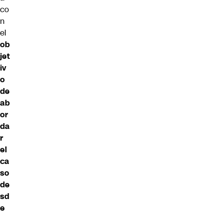
co
n
el
ob
jet
iv
o
de
ab
or
da
r
el
ca
so
de
sd
e