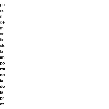
po
ne
n
de
m
ani
fie
sto
la
im
po
rta
nc
ia
de
la
pr
ot