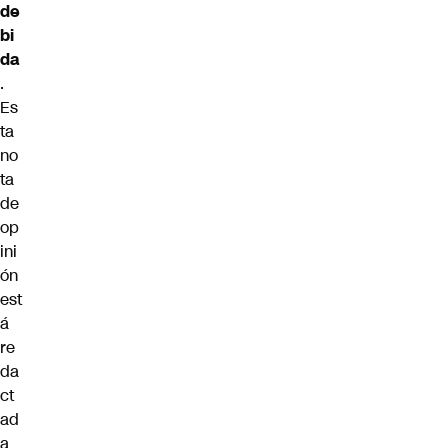
de
bi
da
.
Es
ta
no
ta
de
op
ini
ón
est
á
re
da
ct
ad
a