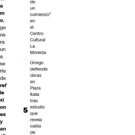
de
a
un
m
comienzo”
o
,
en
ge
el
Centro
ne
Cultural
ra
La
un
Moneda
a
Orrego
se
defiende
rie
obras
de
en
ref
Plaza
le
Italia
xi
tras
on
estudio
que
es
revela
y
caída
an
de