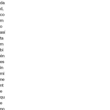
da
d,
co
m
o
así
ta
m
bi
én
es
in
mi
ne
nt
e
qu
e
no