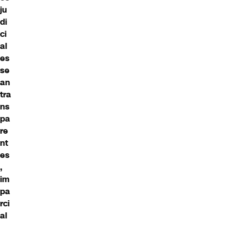
ju
di
ci
al
es
se
an
tra
ns
pa
re
nt
es
,
im
pa
rci
al