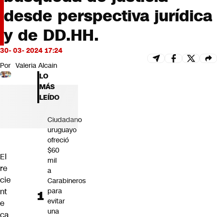
Futuro 360
desde perspectiva jurídica
Opinión
y de DD.HH.
30- 03- 2024 17:24
Por
Valeria Alcain
LO
MÁS
LEÍDO
Ciudadano
uruguayo
ofreció
$60
El
mil
re
a
cie
Carabineros
nt
para
evitar
e
una
ca