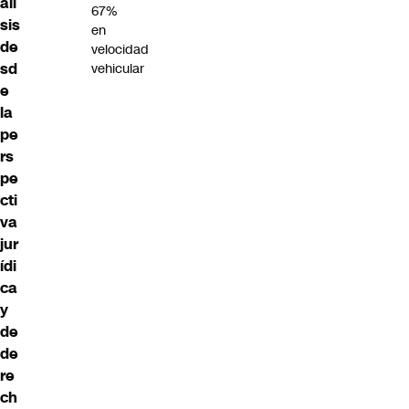
áli
67%
sis
en
de
velocidad
sd
vehicular
e
la
pe
rs
pe
cti
va
jur
ídi
ca
y
de
de
re
ch