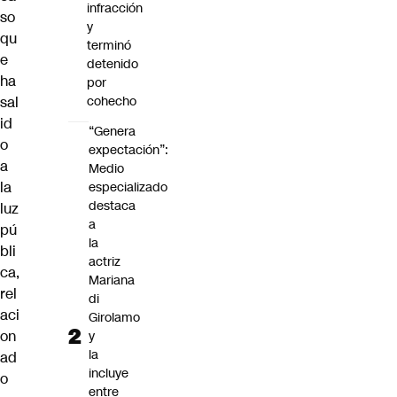
infracción
so
y
qu
terminó
e
detenido
ha
por
sal
cohecho
id
“Genera
o
expectación”:
a
Medio
la
especializado
destaca
luz
a
pú
la
bli
actriz
ca,
Mariana
rel
di
aci
Girolamo
on
y
la
ad
incluye
o
entre