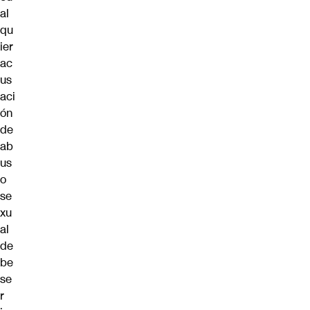
al
qu
ier
ac
us
aci
ón
de
ab
us
o
se
xu
al
de
be
se
r