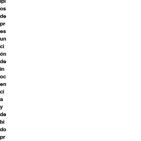
ipi
os
de
pr
es
un
ci
ón
de
in
oc
en
ci
a
y
de
bi
do
pr