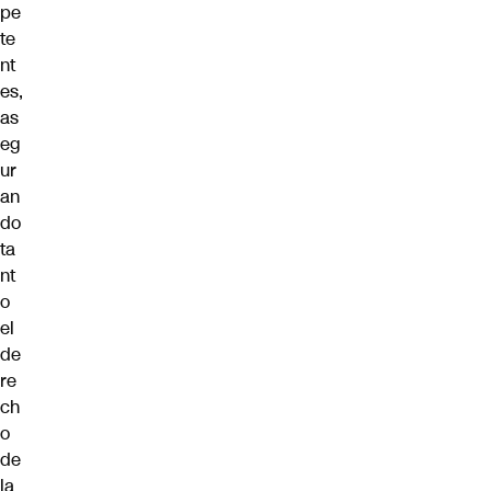
pe
te
nt
es,
as
eg
ur
an
do
ta
nt
o
el
de
re
ch
o
de
la