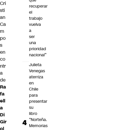
que
Cri
recuperar
sti
el
an
trabajo
Ca
vuelva
a
m
ser
po
una
s
prioridad
en
nacional”
co
Julieta
ntr
Venegas
a
aterriza
de
en
Ra
Chile
fa
para
ell
presentar
a
su
libro
Di
“Norteña.
Gir
Memorias
ol