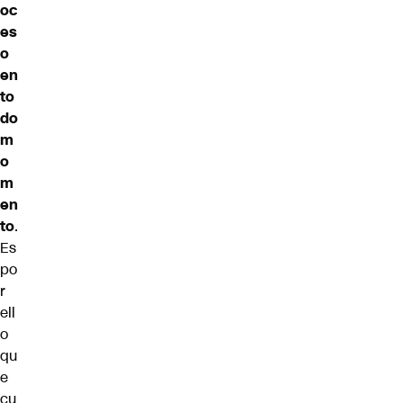
oc
es
o
en
to
do
m
o
m
en
to
.
Es
po
r
ell
o
qu
e
cu