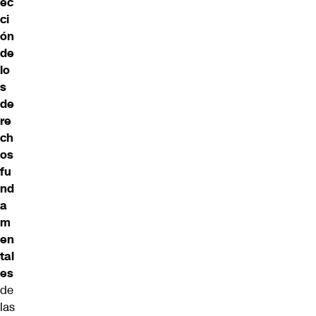
ec
ci
ón
de
lo
s
de
re
ch
os
fu
nd
a
m
en
tal
es
de
las