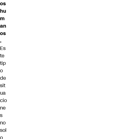
os
hu
m
an
os
.
Es
te
tip
o
de
sit
ua
cio
ne
s
no
sol
o