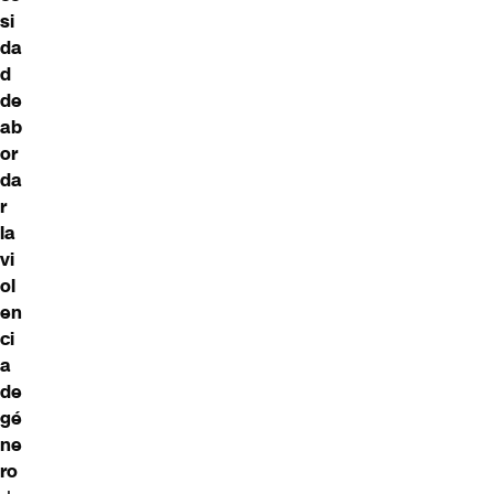
si
da
d
de
ab
or
da
r
la
vi
ol
en
ci
a
de
gé
ne
ro