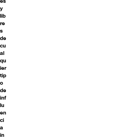
es
y
lib
re
s
de
cu
al
qu
ier
tip
o
de
inf
lu
en
ci
a
in