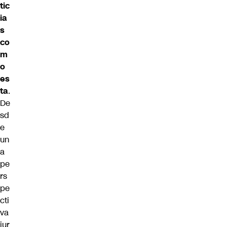
tic
ia
s
co
m
o
es
ta
.
De
sd
e
un
a
pe
rs
pe
cti
va
jur