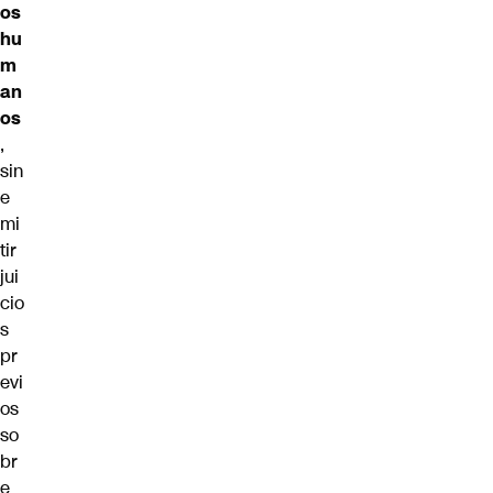
os
hu
m
an
os
,
sin
e
mi
tir
jui
cio
s
pr
evi
os
so
br
e