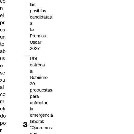
co
las
n
posibles
el
candidatas
pr
a
es
los
Premios
un
Oscar
to
2027
ab
us
UDI
entrega
o
al
se
Gobierno
xu
20
al
propuestas
co
para
m
enfrentar
eti
la
emergencia
do
laboral:
po
“Queremos
r