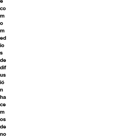
e
co
m
o
m
ed
io
s
de
dif
us
ió
n
ha
ce
m
os
de
no