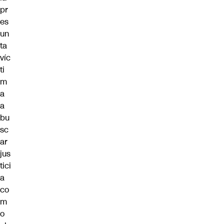
pr
es
un
ta
víc
ti
m
a
a
bu
sc
ar
jus
tici
a
co
m
o