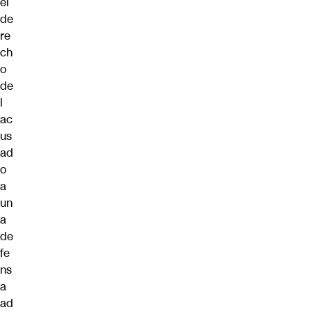
el
de
re
ch
o
de
l
ac
us
ad
o
a
un
a
de
fe
ns
a
ad