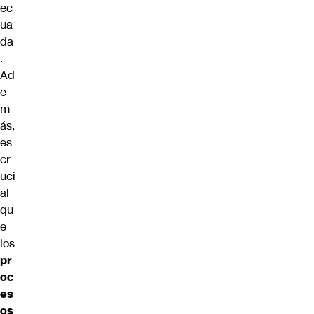
ec
ua
da
.
Ad
e
m
ás,
es
cr
uci
al
qu
e
los
pr
oc
es
os