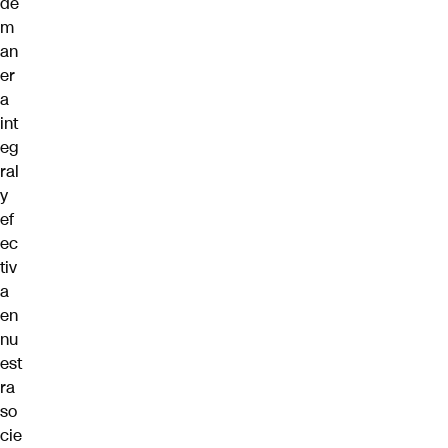
de
m
an
er
a
int
eg
ral
y
ef
ec
tiv
a
en
nu
est
ra
so
cie