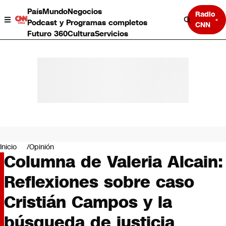
País
Mundo
Negocios
Radio
Podcast y Programas completos
CNN
Futuro 360
Cultura
Servicios
País
Mundo
Negocios
Inicio
Opinión
Columna de Valeria Alcain:
Deportes
Programas completos
Reflexiones sobre caso
Cultura
Servicios
Cristián Campos y la
Bits
CNN Data
búsqueda de justicia
CNN tiempo