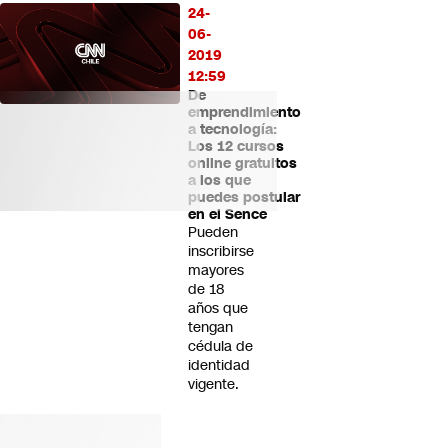
24-
06-
2019
12:59
De
emprendimiento
a tecnología:
Los 12 cursos
online gratuitos
a los que
puedes postular
en el Sence
Pueden
inscribirse
mayores
de 18
años que
tengan
cédula de
identidad
vigente.