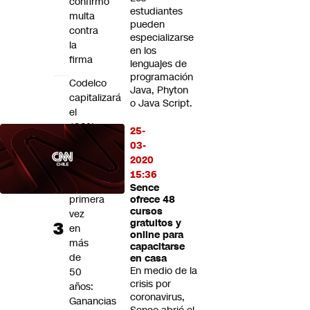
confirmó
estudiantes
multa
pueden
contra
especializarse
la
en los
firma
lenguajes de
programación
Codelco
Java, Phyton
capitalizará
o Java Script.
el
100%
25-
de
03-
sus
2020
utilidades
15:36
por
Sence
primera
ofrece 48
cursos
vez
gratuitos y
en
online para
más
capacitarse
de
en casa
En medio de la
50
crisis por
años:
coronavirus,
Ganancias