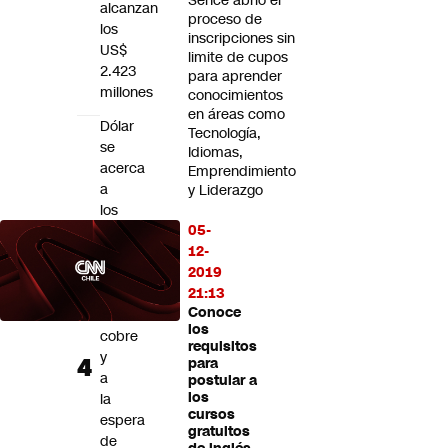
Sence abrió el
alcanzan
proceso de
los
inscripciones sin
US$
limite de cupos
2.423
para aprender
millones
conocimientos
en áreas como
Dólar
Tecnología,
se
Idiomas,
acerca
Emprendimiento
a
y Liderazgo
los
05-
$920
12-
pese
2019
a
21:13
récords
Conoce
del
los
cobre
requisitos
y
para
a
postular a
los
la
cursos
espera
gratuitos
de