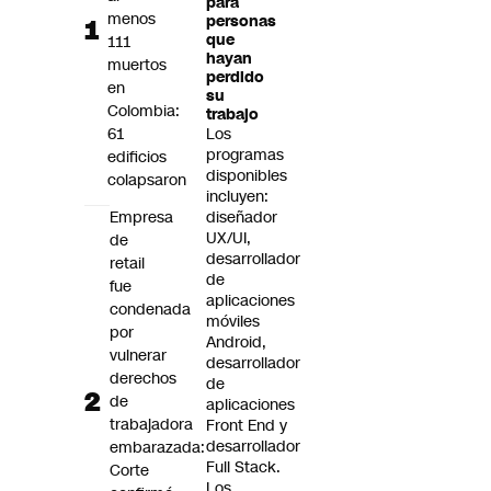
para
Futuro 360
menos
personas
que
111
Opinión
hayan
muertos
perdido
en
su
Colombia:
trabajo
61
Los
programas
edificios
disponibles
colapsaron
incluyen:
Empresa
diseñador
UX/UI,
de
desarrollador
retail
de
fue
aplicaciones
condenada
móviles
por
Android,
vulnerar
desarrollador
derechos
de
de
aplicaciones
trabajadora
Front End y
desarrollador
embarazada:
Full Stack.
Corte
Los