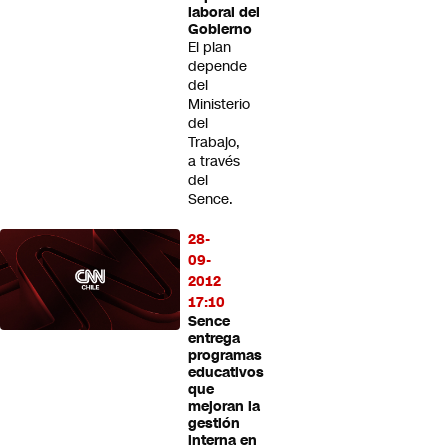
laboral del
Gobierno
El plan
depende
del
Ministerio
del
Trabajo,
a través
del
Sence.
28-
09-
2012
17:10
Sence
entrega
programas
educativos
que
mejoran la
gestión
interna en