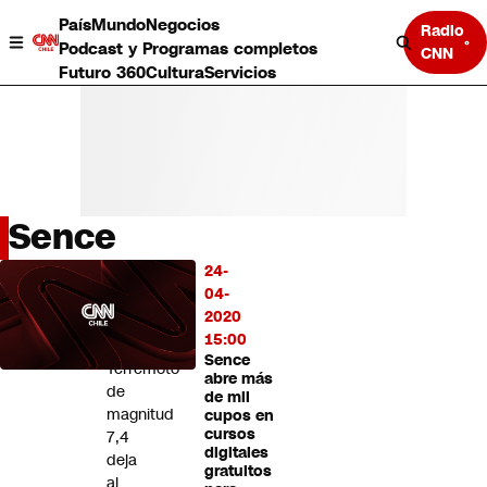
País
Mundo
Negocios
Radio
Podcast y Programas completos
CNN
Futuro 360
Cultura
Servicios
Sence
País
24-
LO
Mundo
04-
MÁS
Negocios
2020
LEÍDO
Deportes
15:00
Sence
Programas completos
Terremoto
abre más
Cultura
de
de mil
Servicios
magnitud
cupos en
Bits
cursos
7,4
digitales
CNN Data
deja
gratuitos
CNN tiempo
al