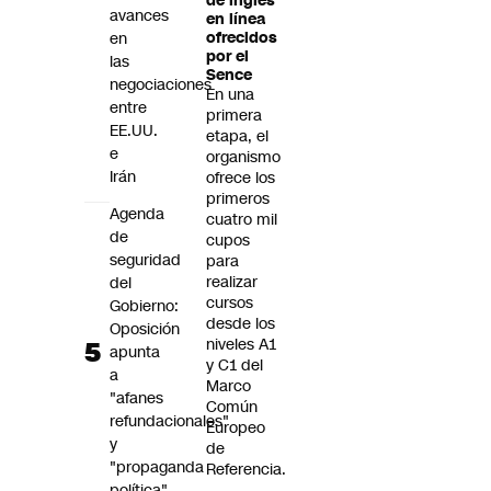
de inglés
avances
en línea
en
ofrecidos
por el
las
Sence
negociaciones
En una
entre
primera
EE.UU.
etapa, el
e
organismo
Irán
ofrece los
primeros
Agenda
cuatro mil
de
cupos
seguridad
para
realizar
del
cursos
Gobierno:
desde los
Oposición
niveles A1
apunta
y C1 del
a
Marco
"afanes
Común
refundacionales"
Europeo
y
de
"propaganda
Referencia.
política"