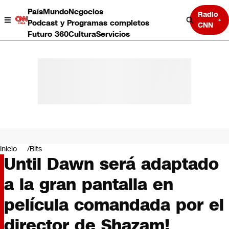
País
Mundo
Negocios
Radio
Podcast y Programas completos
CNN
Futuro 360
Cultura
Servicios
País
Mundo
Negocios
Inicio
Bits
Until Dawn será adaptado
Deportes
Programas completos
a la gran pantalla en
Cultura
Servicios
película comandada por el
Bits
CNN Data
director de Shazam!
CNN tiempo