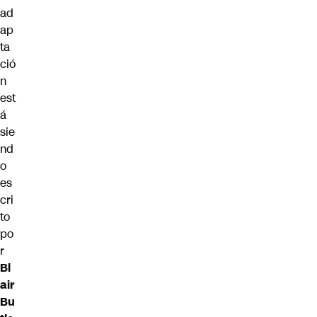
ad
ap
ta
ció
n
est
á
sie
nd
o
es
cri
to
po
r
Bl
air
Bu