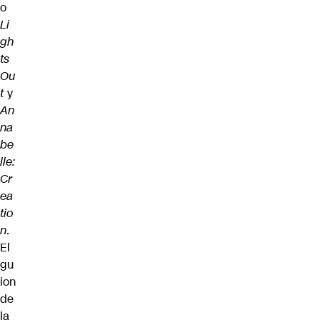
o
Li
gh
ts
Ou
t
y
An
na
be
lle:
Cr
ea
tio
n
.
El
gu
ion
de
la