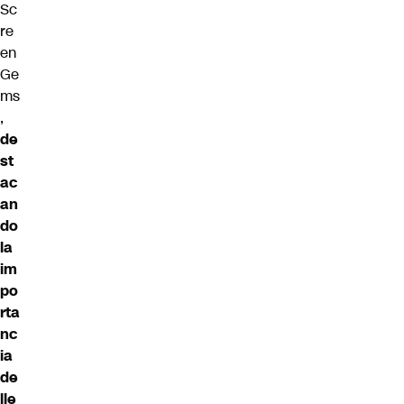
Sc
re
en
Ge
ms
,
de
st
ac
an
do
la
im
po
rta
nc
ia
de
lle