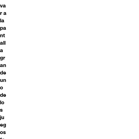
va
r a
la
pa
nt
all
a
gr
an
de
un
o
de
lo
s
ju
eg
os