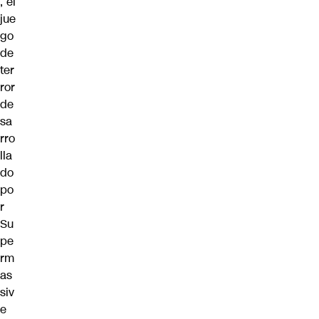
, el
jue
go
de
ter
ror
de
sa
rro
lla
do
po
r
Su
pe
rm
as
siv
e