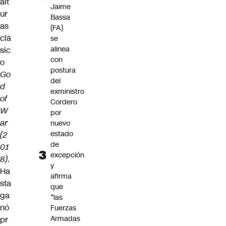
alt
Jaime
ur
Bassa
as
(FA)
clá
se
alinea
sic
con
o
postura
Go
del
d
exministro
of
Cordero
W
por
ar
nuevo
estado
(2
de
01
excepción
8)
.
y
Ha
afirma
sta
que
ga
“las
nó
Fuerzas
Armadas
pr