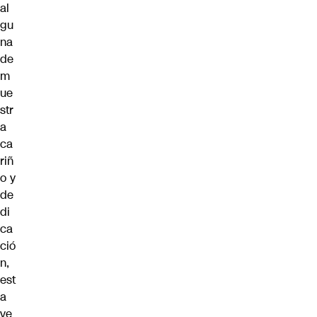
al
gu
na
de
m
ue
str
a
ca
riñ
o y
de
di
ca
ció
n,
est
a
ve