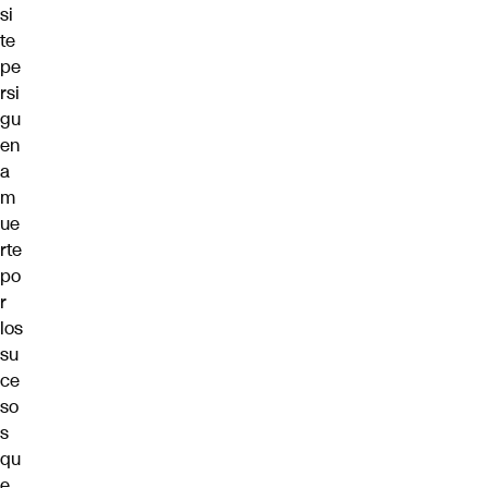
si
te
pe
rsi
gu
en
a
m
ue
rte
po
r
los
su
ce
so
s
qu
e