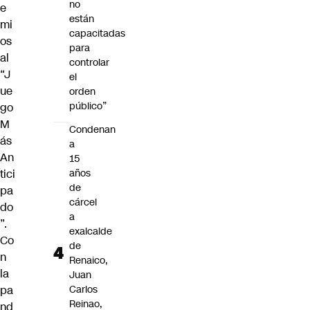
no
e
están
mi
capacitadas
os
para
al
controlar
“J
el
ue
orden
público”
go
M
Condenan
ás
a
An
15
tici
años
de
pa
cárcel
do
a
”.
exalcalde
Co
de
n
Renaico,
la
Juan
pa
Carlos
Reinao,
nd