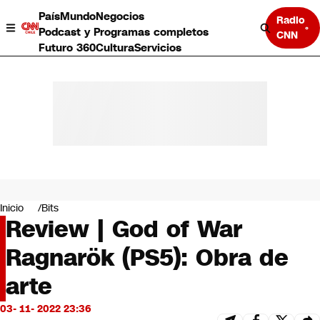
País
Mundo
Negocios
Radio
Podcast y Programas completos
CNN
Futuro 360
Cultura
Servicios
País
Mundo
Negocios
Inicio
Bits
Review | God of War
Deportes
Programas completos
Ragnarök (PS5): Obra de
Cultura
Servicios
arte
Bits
CNN Data
03- 11- 2022 23:36
CNN tiempo