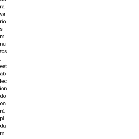
ra
va
rio
s
mi
nu
tos
,
est
ab
lec
ien
do
en
rá
pi
da
m