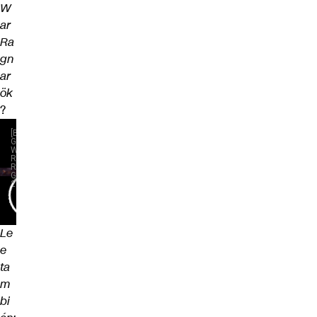
W
ar
Ra
gn
ar
ök
?
Le
e
ta
m
bi