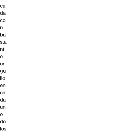
ca
da
co
n
ba
sta
nt
e
or
gu
llo
en
ca
da
un
o
de
los