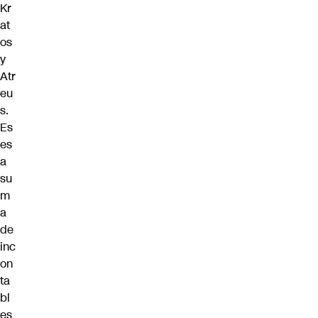
Kr
at
os
y
Atr
eu
s.
Es
es
a
su
m
a
de
inc
on
ta
bl
es