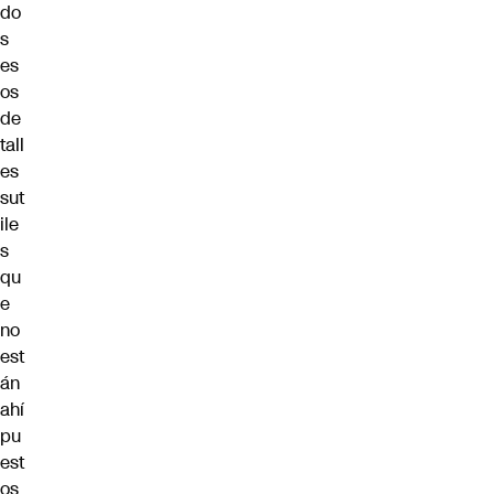
do
s
es
os
de
tall
es
sut
ile
s
qu
e
no
est
án
ahí
pu
est
os