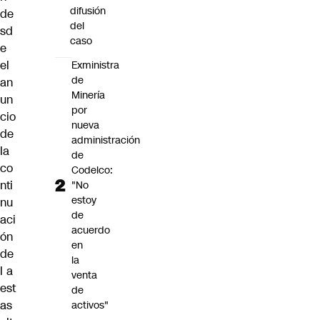
difusión
de
del
sd
caso
e
el
Exministra
de
an
Minería
un
por
cio
nueva
de
administración
la
de
co
Codelco:
nti
"No
estoy
nu
de
aci
acuerdo
ón
en
de
la
l a
venta
est
de
as
activos"