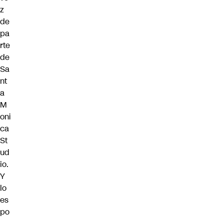
z
de
pa
rte
de
Sa
nt
a
M
oni
ca
St
ud
io.
Y
lo
es
po