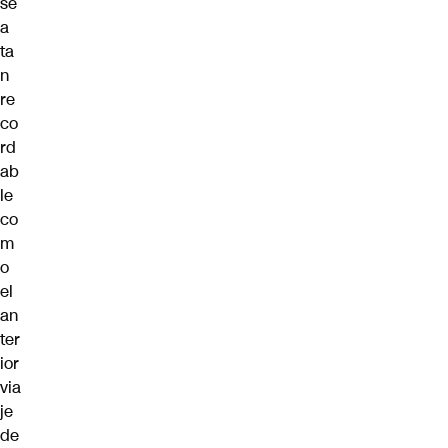
se
a
ta
n
re
co
rd
ab
le
co
m
o
el
an
ter
ior
via
je
de