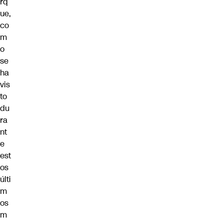
rq
ue,
co
m
o
se
ha
vis
to
du
ra
nt
e
est
os
últi
m
os
m