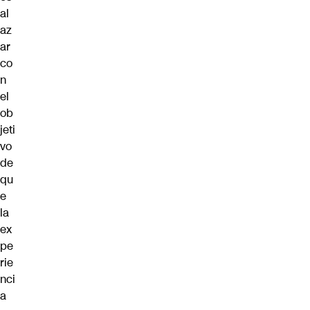
al
az
ar
co
n
el
ob
jeti
vo
de
qu
e
la
ex
pe
rie
nci
a