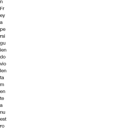
n
Fr
ey
a
pe
rsi
gu
ien
do
vio
len
ta
m
en
te
a
nu
est
ro