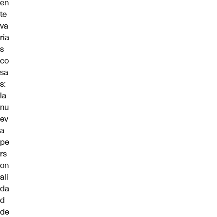
en
te
va
ria
s
co
sa
s:
la
nu
ev
a
pe
rs
on
ali
da
d
de