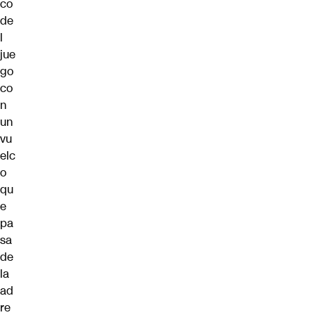
co
de
l
jue
go
co
n
un
vu
elc
o
qu
e
pa
sa
de
la
ad
re