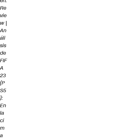
én:
Re
vie
w |
An
áli
sis
de
FIF
A
23
(P
S5
):
En
la
ci
m
a