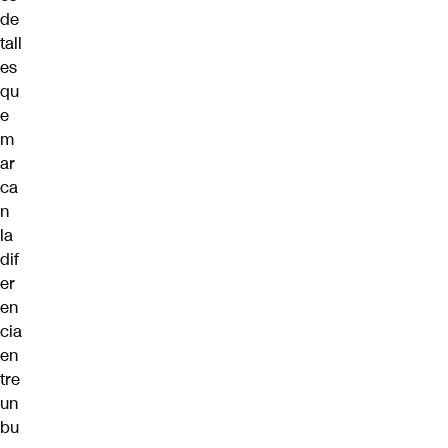
de
tall
es
qu
e
m
ar
ca
n
la
dif
er
en
cia
en
tre
un
bu