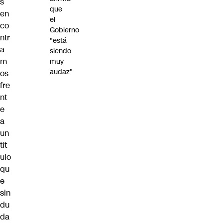
s
que
en
el
co
Gobierno
ntr
"está
a
siendo
m
muy
audaz"
os
fre
nt
e
a
un
tít
ulo
qu
e
sin
du
da