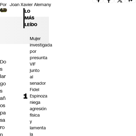
Por
Joan Xavier Alemany
Futuro 360
LO
Opinión
MÁS
LEÍDO
Mujer
investigada
por
presunta
Do
VIF
s
junto
lar
al
go
senador
Fidel
s
Espinoza
añ
niega
os
agresión
pa
física
sa
y
ro
lamenta
n
la