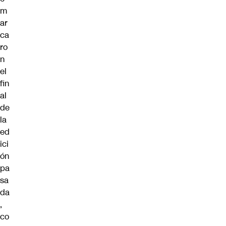
m
ar
ca
ro
n
el
fin
al
de
la
ed
ici
ón
pa
sa
da
,
co