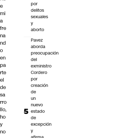
por
e
delitos
mi
sexuales
a
y
fre
aborto
na
Pavez
nd
aborda
o
preocupación
en
del
pa
exministro
rte
Cordero
por
el
creación
de
de
sa
un
rro
nuevo
llo,
estado
ho
de
y
excepción
y
no
afirma