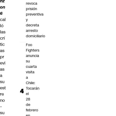
riz
revoca
on
prisión
6
preventiva
cal
y
decreta
ló
arresto
las
domiciliario
crí
tic
Foo
as
Fighters
anuncia
pr
su
evi
cuarta
as
visita
a
a
su
Chile:
est
Tocarán
re
el
28
no
de
–
febrero
su
en