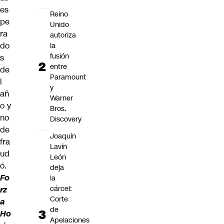
es
Reino
pe
Unido
ra
autoriza
do
la
fusión
s
entre
de
Paramount
l
y
añ
Warner
o y
Bros.
no
Discovery
de
Joaquín
fra
Lavín
ud
León
ó.
deja
Fo
la
cárcel:
rz
Corte
a
de
Ho
Apelaciones