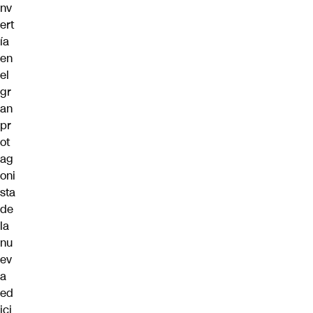
nv
ert
ía
en
el
gr
an
pr
ot
ag
oni
sta
de
la
nu
ev
a
ed
ici