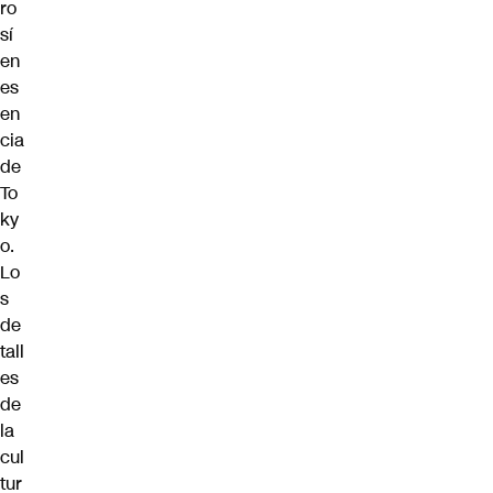
ro
sí
en
es
en
cia
de
To
ky
o.
Lo
s
de
tall
es
de
la
cul
tur