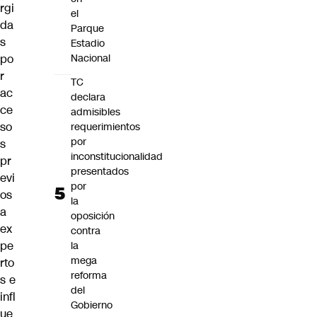
rgi
el
da
Parque
s
Estadio
po
Nacional
r
TC
ac
declara
ce
admisibles
so
requerimientos
por
s
inconstitucionalidad
pr
presentados
evi
por
os
la
a
oposición
ex
contra
pe
la
mega
rto
reforma
s e
del
infl
Gobierno
ue