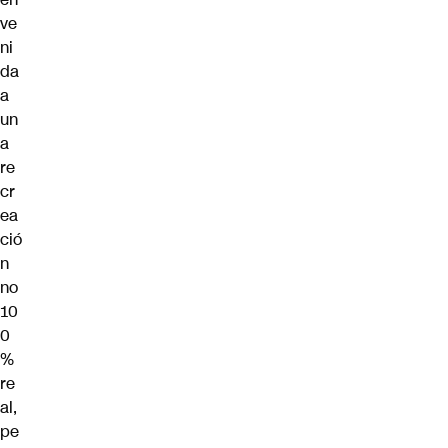
ve
ni
da
a
un
a
re
cr
ea
ció
n
no
10
0
%
re
al,
pe