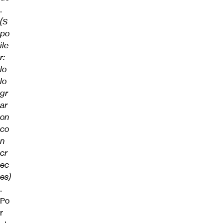
.
(S
po
ile
r:
lo
lo
gr
ar
on
co
n
cr
ec
es)
.
Po
r