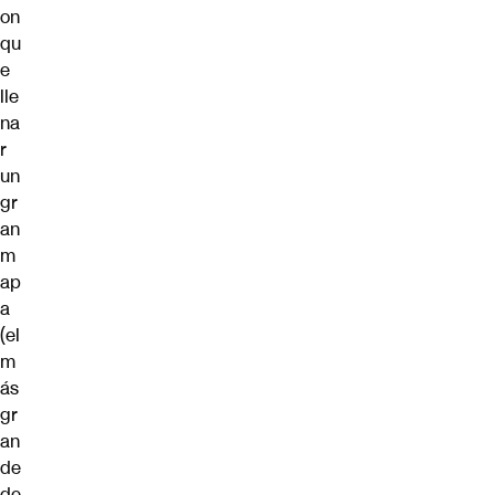
on
qu
e
lle
na
r
un
gr
an
m
ap
a
(el
m
ás
gr
an
de
de