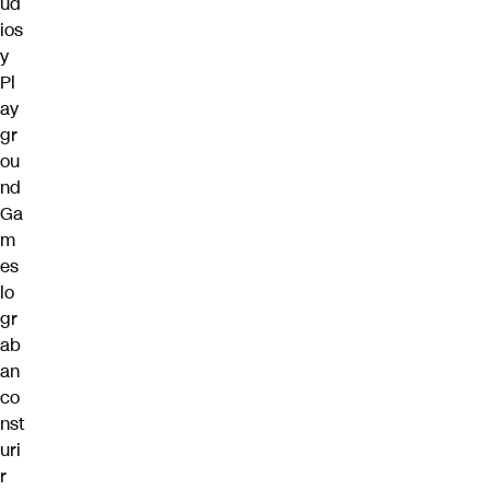
ud
ios
y
Pl
ay
gr
ou
nd
Ga
m
es
lo
gr
ab
an
co
nst
uri
r