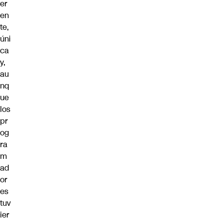
er
en
te,
úni
ca
y,
au
nq
ue
los
pr
og
ra
m
ad
or
es
tuv
ier