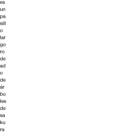
es
un
pa
sill
o
lar
go
ro
de
ad
o
de
ár
bo
les
de
sa
ku
ra