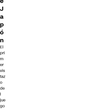
e
J
a
p
ó
n
El
pri
m
er
vis
taz
o
de
l
jue
go