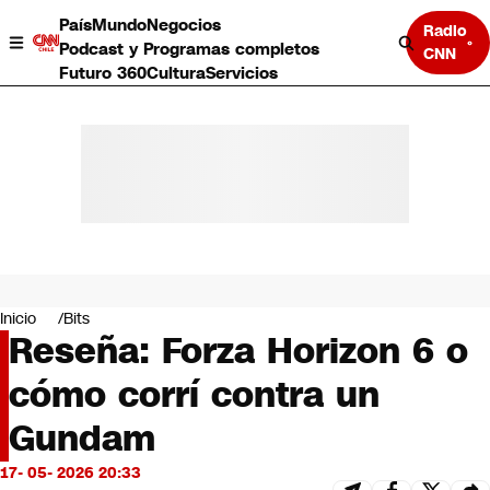
País
Mundo
Negocios
Radio
Podcast y Programas completos
CNN
Futuro 360
Cultura
Servicios
País
Mundo
Negocios
Inicio
Bits
Reseña: Forza Horizon 6 o
Deportes
Programas completos
cómo corrí contra un
Cultura
Servicios
Gundam
Bits
CNN Data
17- 05- 2026 20:33
CNN tiempo