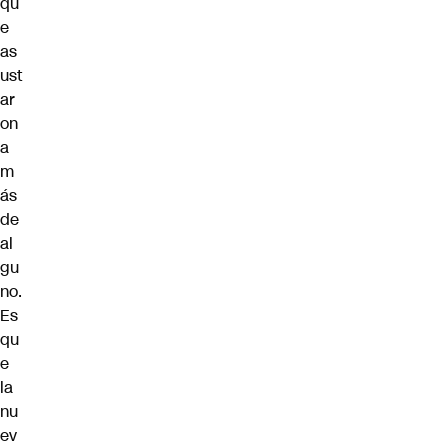
qu
e
as
ust
ar
on
a
m
ás
de
al
gu
no.
Es
qu
e
la
nu
ev