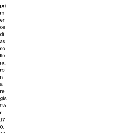
pri
m
er
os
dí
as
se
lle
ga
ro
n
a
re
gis
tra
r
17
0.