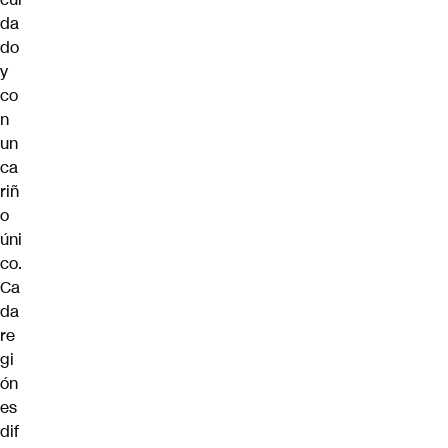
da
do
y
co
n
un
ca
riñ
o
úni
co.
Ca
da
re
gi
ón
es
dif