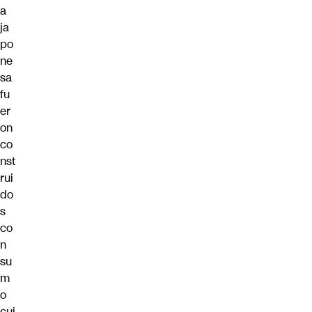
a
ja
po
ne
sa
fu
er
on
co
nst
rui
do
s
co
n
su
m
o
cui