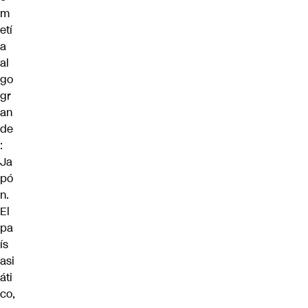
m
etí
a
al
go
gr
an
de
:
Ja
pó
n.
El
pa
ís
asi
áti
co,