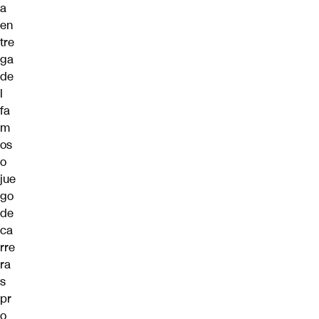
a
en
tre
ga
de
l
fa
m
os
o
jue
go
de
ca
rre
ra
s
pr
o