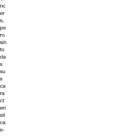
nc
er
s,
pe
ro
sin
to
da
s
su
s
ca
ra
ct
erí
sti
ca
s–