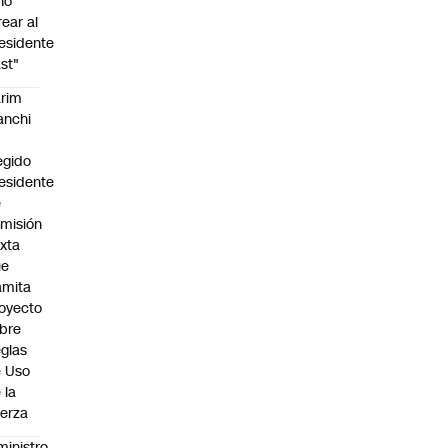
no
rear al
esidente
st"
rim
anchi
egido
esidente
e
misión
xta
ue
amita
oyecto
bre
glas
 Uso
 la
erza
ministro