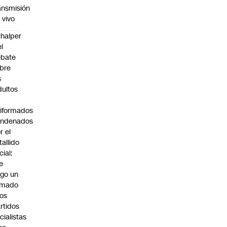
ansmisión
 vivo
halper
el
ebate
bre
s
dultos
iformados
ondenados
r el
tallido
cial:
e
go un
amado
los
rtidos
icialistas