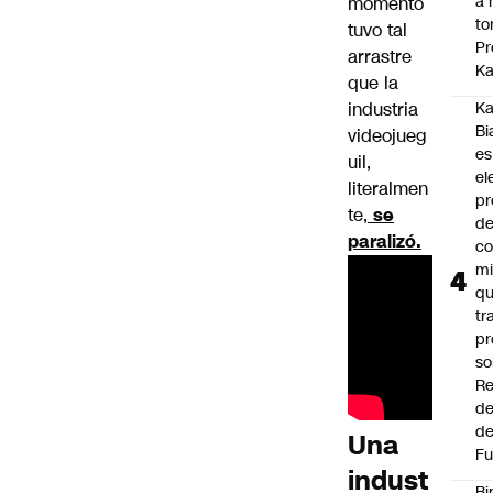
a 
momento
to
tuvo tal
Pr
arrastre
Ka
que la
industria
Ka
Bi
videojueg
es
uil,
el
literalmen
pr
te,
se
d
paralizó.
co
mi
q
tr
pr
so
Re
de
de
Una
Fu
indust
Bi