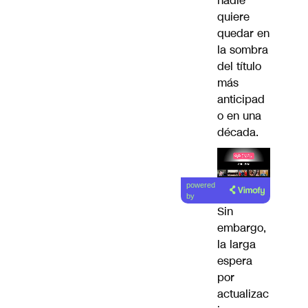
nadie
quiere
quedar en
la sombra
del título
más
anticipad
o en una
década.
Lea el
powered
artículo
by
Sin
embargo,
la larga
espera
por
actualizac