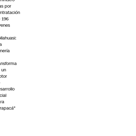
s por
ntratación
 196
venes
n
llahuasi:
a
nería
ansforma
 un
otor
e
sarrollo
cial
ra
rapacá"