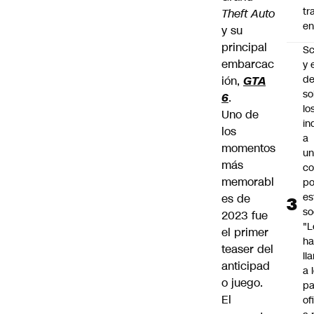
tr
Theft Auto
en
y su
principal
Sc
embarcac
y 
d
ión,
GTA
so
6
.
lo
Uno de
in
los
a
momentos
un
más
c
memorabl
po
es
es de
so
2023 fue
"L
el primer
ha
teaser del
ll
anticipad
a 
o juego.
pa
El
of