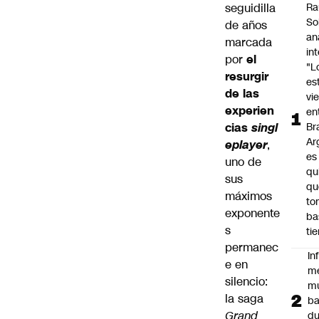
seguidilla
Ra
So
de años
an
marcada
in
por
el
"L
resurgir
es
de las
vi
experien
en
cias
singl
Bra
Ar
eplayer
,
es
uno de
qu
sus
qu
máximos
to
exponente
ba
s
ti
permanec
In
e en
m
silencio:
m
la saga
ba
Grand
du