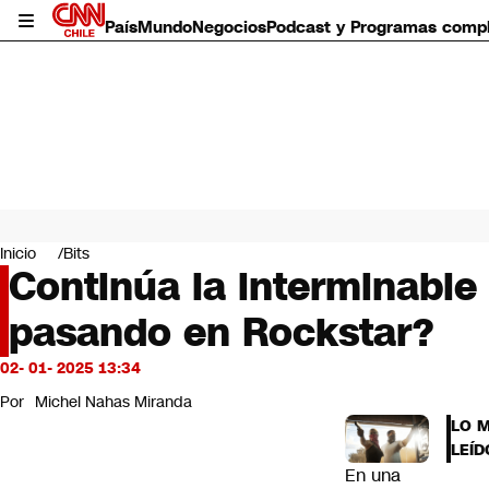
País
Mundo
Negocios
Podcast y Programas comp
País
Mundo
Inicio
Bits
Negocios
Continúa la interminable
Deportes
pasando en Rockstar?
Programas completos
Cultura
Servicios
02- 01- 2025 13:34
Bits
Por
Michel Nahas Miranda
CNN Data
LO 
CNN tiempo
LEÍD
Futuro 360
En una
Opinión