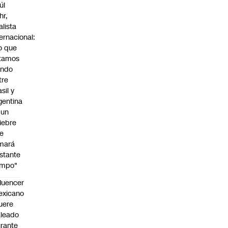
úl
hr,
alista
ternacional:
o que
tamos
endo
tre
sil y
gentina
 un
iebre
e
mará
stante
empo"
fluencer
exicano
uere
leado
rante