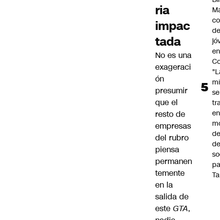
ria
Ma
co
impac
de
tada
jó
e
No es una
Co
exageraci
"L
ón
mi
presumir
se
que el
tr
en
resto de
m
empresas
d
del rubro
de
piensa
so
permanen
pa
temente
Ta
en la
salida de
este
GTA
,