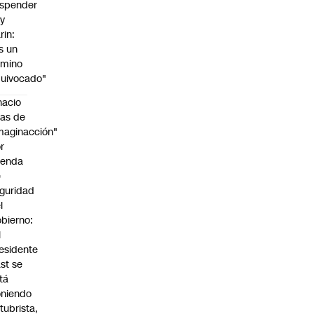
spender
y
rin:
s un
amino
uivocado"
nacio
as de
maginacción"
r
genda
e
guridad
l
bierno:
l
esidente
st se
tá
niendo
tubrista,