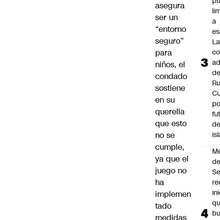
p
asegura
li
ser un
a
“entorno
es
seguro”
L
para
co
ad
niños, el
d
condado
Ru
sostiene
C
en su
po
querella
fu
que esto
de
no se
is
cumple,
M
ya que el
de
juego no
S
ha
re
in
implemen
q
tado
b
medidas