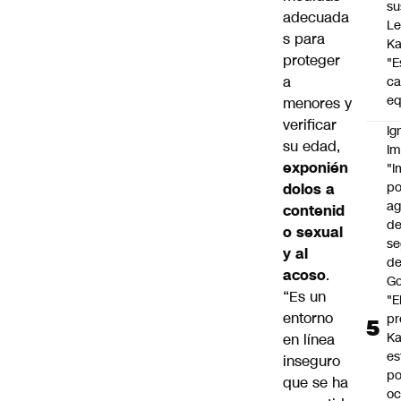
su
adecuada
Le
s para
Ka
proteger
"E
a
c
eq
menores y
verificar
Ig
su edad,
Im
exponién
"I
po
dolos a
a
contenid
d
o sexual
se
y al
de
acoso
.
Go
“Es un
"E
entorno
pr
Ka
en línea
es
inseguro
po
que se ha
oc