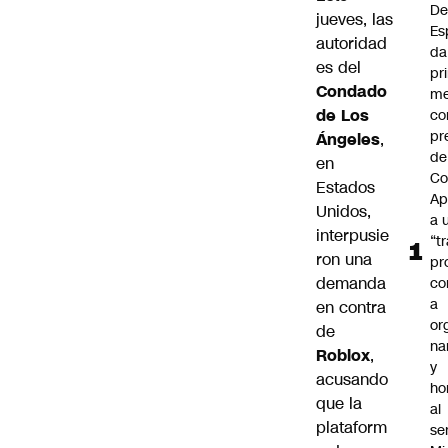
De
jueves, las
Es
autoridad
da
es del
pr
Condado
me
de Los
c
pr
Ángeles
,
de
en
Co
Estados
Ap
Unidos,
a 
interpusie
“t
ron una
pr
demanda
co
a
en contra
or
de
na
Roblox
,
y
acusando
ho
que la
al
plataform
se