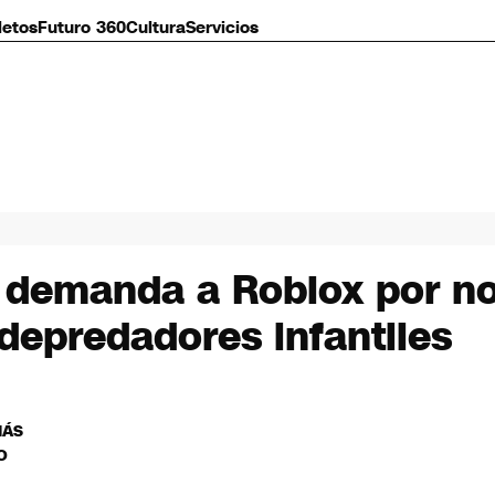
letos
Futuro 360
Cultura
Servicios
 demanda a Roblox por no
depredadores infantiles
MÁS
O