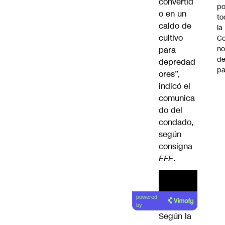
convertid
po
o en un
to
caldo de
la
cultivo
Co
n
para
de
depredad
pa
ores”,
indicó el
comunica
do del
condado,
según
consigna
EFE
.
powered
by
Según la