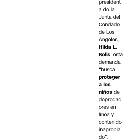
president
a de la
Junta del
Condado
de Los
Ángeles,
Hilda L.
Solis
, esta
demanda
“busca
proteger
a los
niños
de
depredad
ores en
línea y
contenido
inapropia
do”.