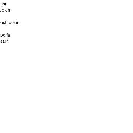
ner
do en
nstitución
o
bería
sar"