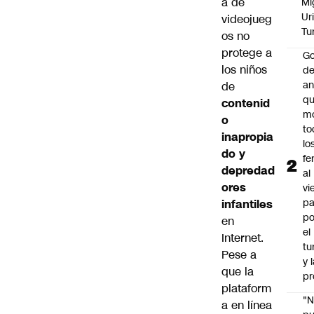
a de
Mi
Ur
videojueg
Tu
os no
protege a
Go
los niños
de
an
de
q
contenid
m
o
to
inapropia
lo
do y
fe
depredad
al
ores
vi
pa
infantiles
po
en
el
Internet.
tu
Pese a
y 
que la
pr
plataform
"
a en línea