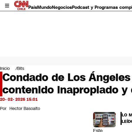
País
Mundo
Negocios
Podcast y Programas comp
País
Mundo
Inicio
Bits
Negocios
Condado de Los Ángeles
Deportes
contenido inapropiado y 
Programas completos
Cultura
Servicios
20- 02- 2026 15:01
Bits
Por
Hector Basoalto
CNN Data
LO 
CNN tiempo
LEÍD
Futuro 360
Este
Opinión