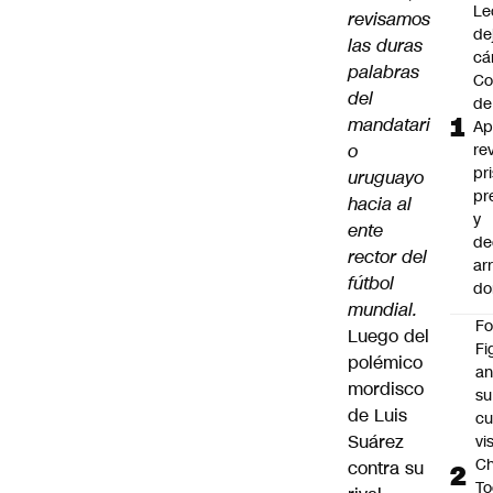
Le
revisamos
de
las duras
cá
palabras
Co
del
de
mandatari
Ap
o
re
pr
uruguayo
pr
hacia al
y
ente
de
rector del
ar
fútbol
do
mundial.
F
Luego del
Fi
polémico
an
mordisco
su
de Luis
cu
Suárez
vi
Ch
contra su
To