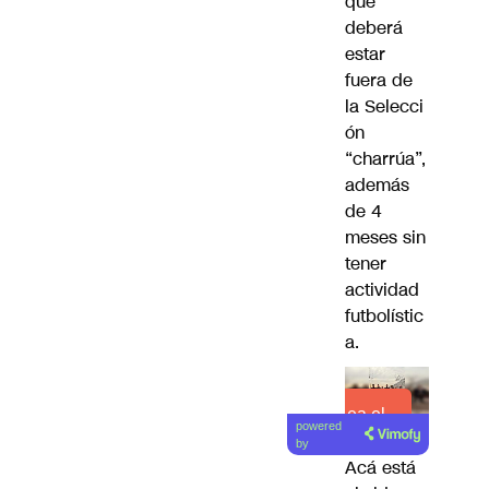
que
deberá
estar
fuera de
la
Selecci
ón
“charrúa”,
además
de 4
meses sin
tener
actividad
futbolístic
a
.
Lea el
powered
artículo
by
Acá está