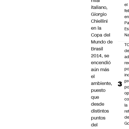
rival
el
italiano
,
fe
Giorgio
en
Chiellini
P
en la
Es
Copa del
Na
Mundo de
T
Brasil
de
2014, se
ad
encendió
re
po
aún más
in
el
pr
ambiente,
po
puesto
op
que
co
desde
la
distintos
re
de
puntos
Go
del