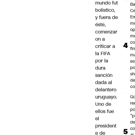
mundo fut
B
bolístico,
Ce
y fuera de
E
mu
éste,
op
comenzar
me
on a
co
criticar a
fi
la FIFA
m
por la
es
dura
po
s
sanción
d
dada al
co
delantero
uruguayo.
Go
r
Uno de
po
ellos fue
“p
el
d
president
co
e de
al