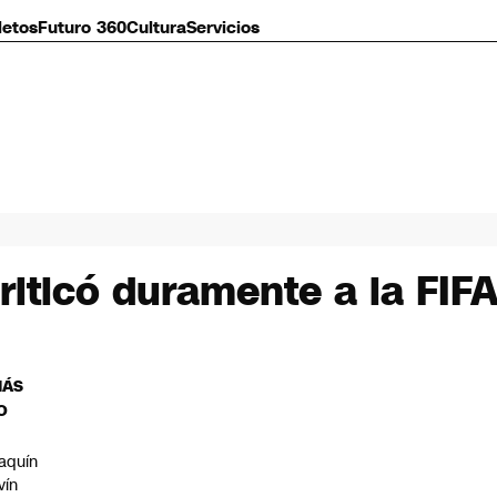
letos
Futuro 360
Cultura
Servicios
riticó duramente a la FIF
MÁS
O
aquín
vín