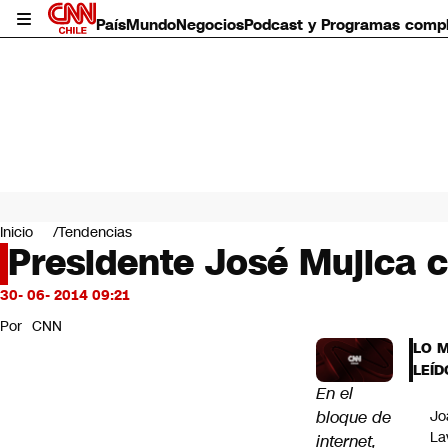
País
Mundo
Negocios
Podcast y Programas comp
País
Mundo
Inicio
Tendencias
Negocios
Presidente José Mujica c
Deportes
Programas completos
30- 06- 2014 09:21
Cultura
Por
CNN
Servicios
LO 
Bits
LEÍD
CNN Data
En el
CNN tiempo
bloque de
Jo
Futuro 360
La
internet,
Opinión