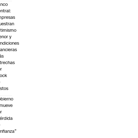
anco
ntral:
mpresas
estran
timismo
nor y
ndiciones
nancieras
ás
trechas
r
hock
e
stos
bierno
emueve
r
érdida
e
nfianza”