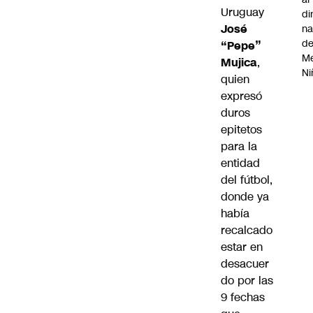
Uruguay
di
José
na
d
“Pepe”
Me
Mujica
,
Ni
quien
expresó
duros
epitetos
para la
entidad
del fútbol,
donde ya
había
recalcado
estar en
desacuer
do por las
9 fechas