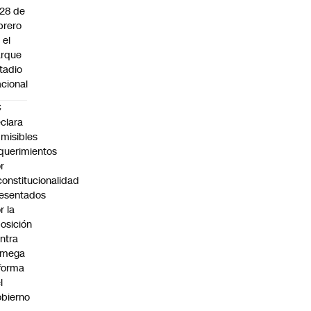
 28 de
brero
 el
arque
tadio
cional
C
clara
misibles
querimientos
r
constitucionalidad
esentados
r la
osición
ntra
 mega
forma
l
bierno