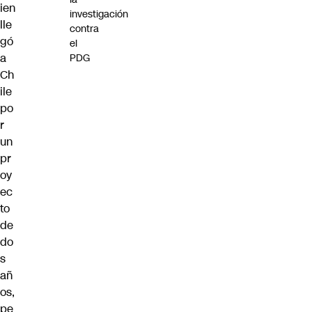
ien
investigación
lle
contra
gó
el
a
PDG
Ch
ile
po
r
un
pr
oy
ec
to
de
do
s
añ
os,
pe