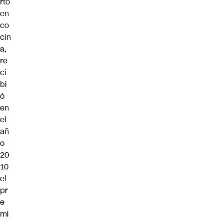
rto
en
co
cin
a,
re
ci
bi
ó
en
el
añ
o
20
10
el
pr
e
mi