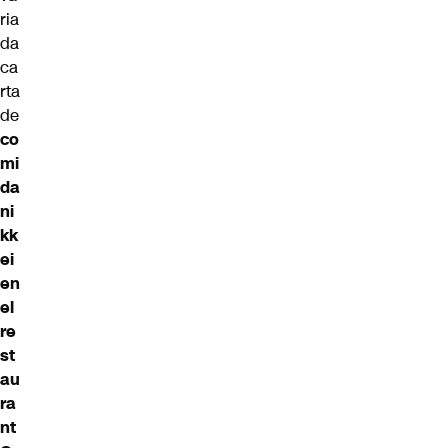
ria
da
ca
rta
de
co
mi
da
ni
kk
ei
en
el
re
st
au
ra
nt