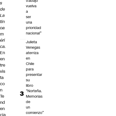
trabajo
s
vuelva
de
a
La
ser
tin
una
oa
prioridad
nacional”
m
éri
Julieta
ca.
Venegas
En
aterriza
en
en
Chile
tre
para
vis
presentar
ta
su
co
libro
n
“Norteña.
Te
Memorias
de
nd
un
en
comienzo”
cia