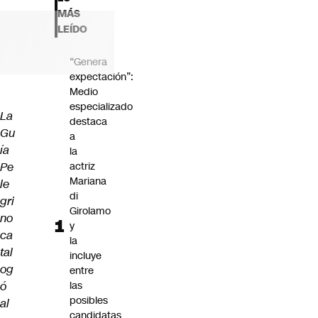
Futuro 360
MÁS
Opinión
LEÍDO
“Genera
expectación”:
Medio
especializado
La
destaca
Gu
a
ía
la
Pe
actriz
Mariana
le
di
gri
Girolamo
no
y
ca
la
tal
incluye
og
entre
ó
las
posibles
al
candidatas