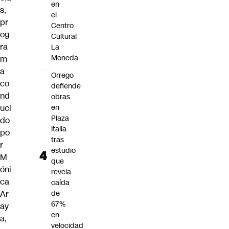
en
s,
el
pr
Centro
og
Cultural
ra
La
Moneda
m
a
Orrego
co
defiende
nd
obras
uci
en
Plaza
do
Italia
po
tras
r
estudio
M
que
óni
revela
ca
caída
Ar
de
67%
ay
en
a,
velocidad