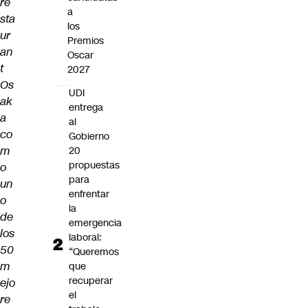
re
a
sta
los
ur
Premios
an
Oscar
t
2027
Os
UDI
ak
entrega
a
al
co
Gobierno
m
20
propuestas
o
para
un
enfrentar
o
la
de
emergencia
los
laboral:
50
“Queremos
m
que
recuperar
ejo
el
re