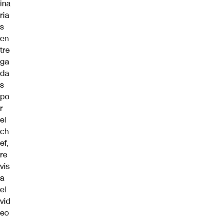
ina
ria
s
en
tre
ga
da
s
po
r
el
ch
ef,
re
vis
a
el
vid
eo