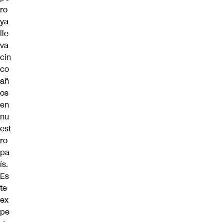
ro
ya
lle
va
cin
co
añ
os
en
nu
est
ro
pa
ís.
Es
te
ex
pe