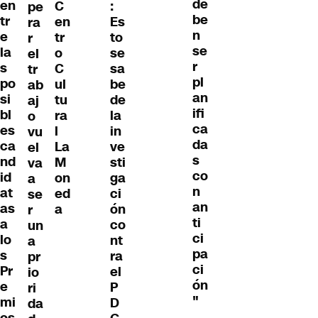
de
en
C
:
pe
be
tr
en
Es
ra
n
e
tr
to
r
se
la
o
se
el
r
s
C
sa
tr
pl
po
ul
be
ab
an
si
tu
de
aj
ifi
bl
ra
la
o
ca
es
l
in
vu
da
ca
La
ve
el
s
nd
M
sti
va
co
id
on
ga
a
n
at
ed
ci
se
an
as
a
ón
r
ti
a
co
un
ci
lo
nt
a
pa
s
ra
pr
ci
Pr
el
io
ón
e
P
ri
"
mi
D
da