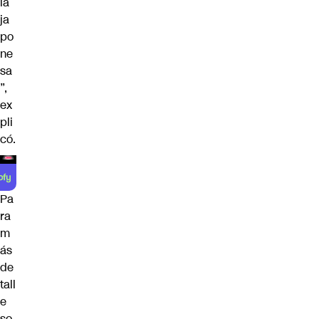
la
ja
po
ne
sa
”,
ex
pli
có.
Pa
ra
m
ás
de
tall
e
so