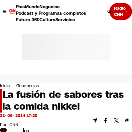
País
Mundo
Negocios
Radio
Podcast y Programas completos
CNN
Futuro 360
Cultura
Servicios
País
Mundo
Negocios
Inicio
Tendencias
La fusión de sabores tras
Deportes
Programas completos
la comida nikkei
Cultura
Servicios
22- 06- 2014 17:20
Bits
CNN Data
Por
CNN
CNN tiempo
LO