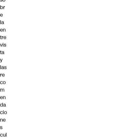
br
e
la
en
tre
vis
ta
y
las
re
co
m
en
da
cio
ne
s
cul