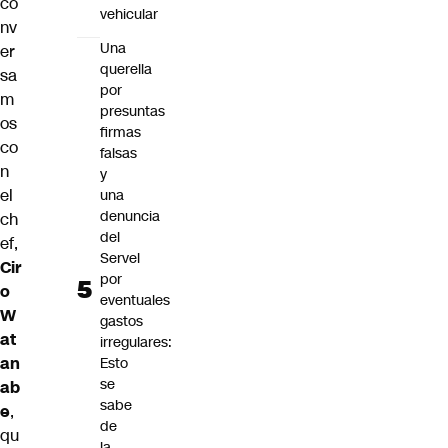
co
vehicular
nv
Una
er
querella
sa
por
m
presuntas
os
firmas
co
falsas
n
y
el
una
denuncia
ch
del
ef,
Servel
Cir
por
o
eventuales
W
gastos
at
irregulares:
an
Esto
se
ab
sabe
e
,
de
qu
la