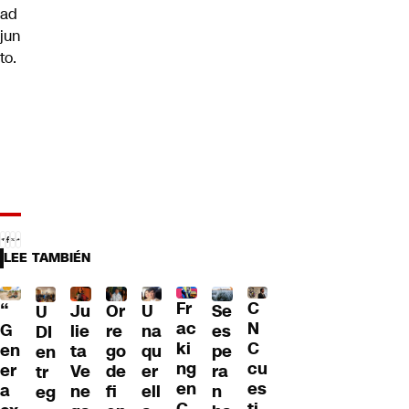
ad
jun
to.
LEE TAMBIÉN
Fr
C
“
Ju
Or
U
Se
U
ac
N
G
lie
re
na
es
DI
ki
C
en
ta
go
qu
pe
en
ng
cu
er
Ve
de
er
ra
tr
en
es
a
ne
fi
ell
n
eg