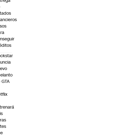
trega
e
tados
nancieros
lsos
ra
nseguir
éditos
ckstar
uncia
uevo
elanto
e GTA
tflix
trenará
is
ras
tes
ue