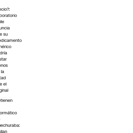
ecio?:
boratorio
ile
uncia
e su
dicamento
nérico
dría
star
enos
 la
tad
e el
ginal
tienen
formático
e
echuraba:
llan