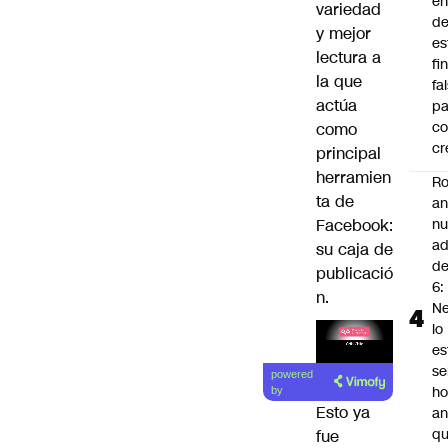
en
variedad
d
y mejor
es
lectura a
fi
la que
fa
actúa
pa
co
como
cr
principal
herramien
Ro
ta de
an
Facebook:
n
ad
su caja de
d
publicació
6:
n.
Ne
lo
es
Lea el
se
powered
artículo
ho
by
Esto ya
an
q
fue