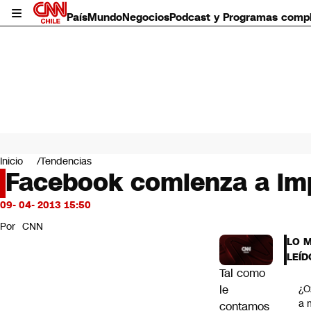
País
Mundo
Negocios
Podcast y Programas comp
País
Mundo
Inicio
Tendencias
Negocios
Facebook comienza a imp
Deportes
Programas completos
09- 04- 2013 15:50
Cultura
Por
CNN
Servicios
LO 
Bits
LEÍD
CNN Data
Tal como
CNN tiempo
le
¿O
Futuro 360
a 
contamos
Opinión