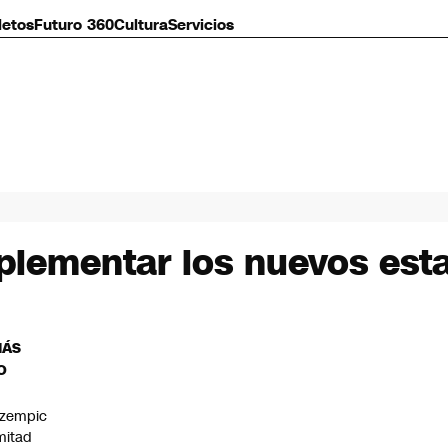
letos
Futuro 360
Cultura
Servicios
lementar los nuevos est
MÁS
O
zempic
mitad