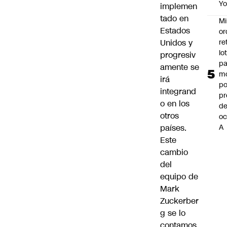
Y
implemen
tado en
Mi
Estados
or
re
Unidos y
lo
progresiv
p
amente se
m
irá
po
integrand
pr
o en los
d
otros
oc
A
países.
Este
cambio
del
equipo de
Mark
Zuckerber
g se lo
contamos