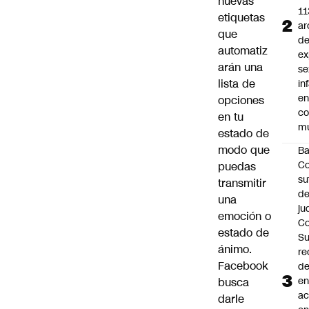
nuevas
11
etiquetas
ar
que
d
automatiz
ex
arán una
se
lista de
in
e
opciones
c
en tu
mu
estado de
modo que
B
Co
puedas
su
transmitir
de
una
ju
emoción o
Co
estado de
S
ánimo.
re
Facebook
d
en
busca
a
darle