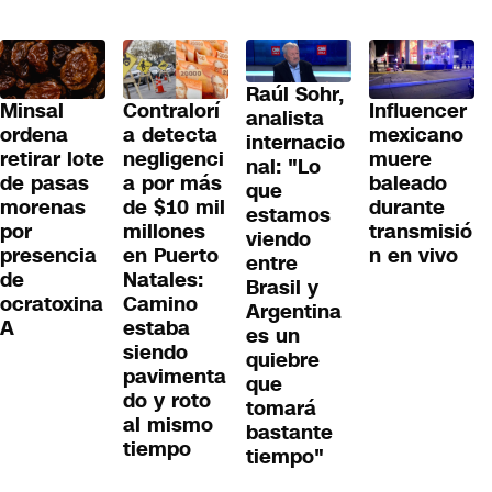
Raúl Sohr,
Minsal
Contralorí
Influencer
analista
ordena
a detecta
mexicano
internacio
retirar lote
negligenci
muere
nal: "Lo
de pasas
a por más
baleado
que
morenas
de $10 mil
durante
estamos
por
millones
transmisió
viendo
presencia
en Puerto
n en vivo
entre
de
Natales:
Brasil y
ocratoxina
Camino
Argentina
A
estaba
es un
siendo
quiebre
pavimenta
que
do y roto
tomará
al mismo
bastante
tiempo
tiempo"