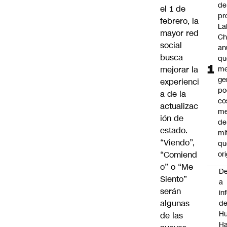
de
el 1 de
pr
febrero, la
La
mayor red
Ch
social
an
busca
qu
mejorar la
me
ge
experienci
po
a de la
co
actualizac
m
ión de
de
estado.
mi
“Viendo”,
qu
“Comiend
ori
o” o “Me
De
Siento”
a
serán
in
algunas
d
Hu
de las
Ha