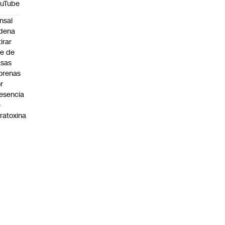
ouTube
nsal
dena
tirar
te de
asas
orenas
r
esencia
e
ratoxina