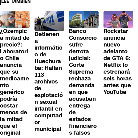
LEE TAMBIÉN
¿Ozempic
Banco
Rockstar
Detienen
a mitad de
Consorcio
anuncia
a
precio?:
sufre
nuevo
informátic
Laboratori
derrota
adelanto
o de
o Chile
judicial:
de GTA 6:
Huechura
anuncia
Corte
Netflix lo
ba: Hallan
que su
Suprema
estrenará
113
medicame
rechaza
seis horas
archivos
nto
demanda
antes que
de
genérico
en que
YouTube
explotació
podría
acusaban
n sexual
costar
entrega
infantil en
menos de
de
computad
la mitad
estados
or
que el
financiero
municipal
original
s falsos