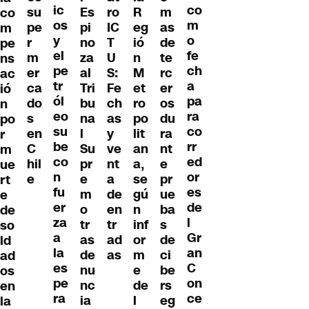
ic
co
m
su
Es
R
ro
co
os
m
as
pe
pi
eg
IC
m
y
o
de
r
no
ió
T
pe
el
fe
te
m
za
n
U
ns
pe
ch
rc
er
al
M
S:
ac
tr
a
er
ca
Tri
et
Fe
ió
ól
pa
os
do
bu
ro
ch
n
eo
ra
du
s
na
po
as
po
su
co
ra
en
l
lit
y
r
be
rr
nt
C
Su
an
ve
m
co
ed
e
hil
pr
a,
nt
ue
n
or
pr
e
e
se
a
rt
fu
es
ue
m
gú
de
e
er
de
ba
o
n
en
de
za
l
s
tr
inf
tr
so
a
Gr
de
as
or
ad
ld
la
an
ci
de
m
as
ad
es
C
be
nu
e
os
pe
on
rs
nc
de
en
ra
ce
eg
ia
l
la