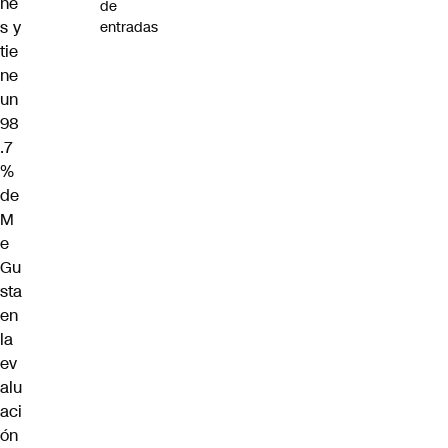
ne
de
s y
entradas
tie
ne
un
98
.7
%
de
M
e
Gu
sta
en
la
ev
alu
aci
ón