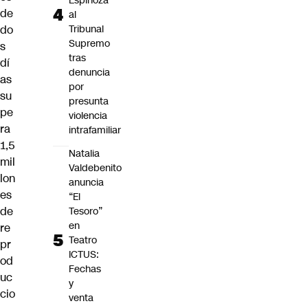
Espinoza
de
al
do
Tribunal
Supremo
s
tras
dí
denuncia
as
por
su
presunta
pe
violencia
ra
intrafamiliar
1,5
Natalia
mil
Valdebenito
lon
anuncia
es
“El
de
Tesoro”
en
re
Teatro
pr
ICTUS:
od
Fechas
uc
y
cio
venta