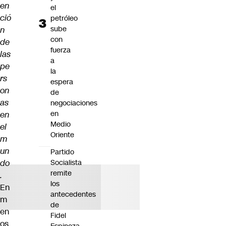
en
el
ció
petróleo
sube
n
con
de
fuerza
las
a
pe
la
rs
espera
on
de
as
negociaciones
en
en
Medio
el
Oriente
m
un
Partido
do
Socialista
remite
.
los
En
antecedentes
m
de
en
Fidel
os