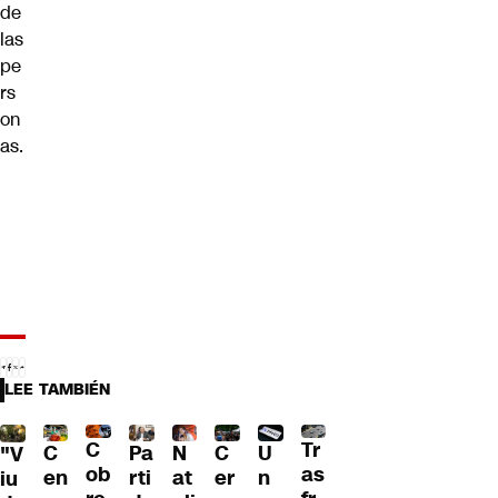
de
las
pe
rs
on
as.
LEE TAMBIÉN
C
Tr
U
C
Pa
C
N
"V
ob
as
n
en
rti
er
at
iu