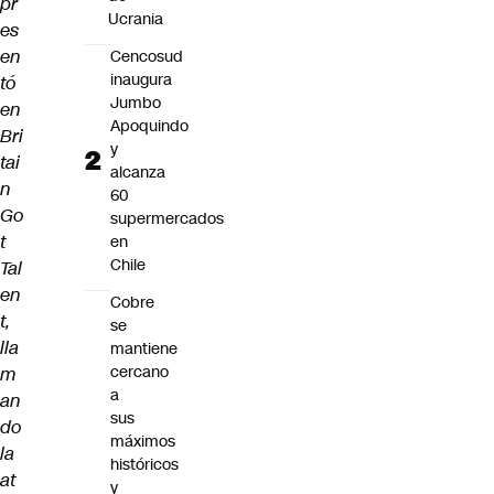
pr
Ucrania
es
en
Cencosud
inaugura
tó
Jumbo
en
Apoquindo
Bri
y
tai
alcanza
n
60
Go
supermercados
t
en
Chile
Tal
en
Cobre
t,
se
lla
mantiene
cercano
m
a
an
sus
do
máximos
la
históricos
at
y