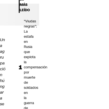
Futuro 360
MÁS
Opinión
LEÍDO
"Viudas
negras":
La
estafa
Un
en
a
Rusia
ag
que
ru
explota
la
pa
compensación
ció
por
n
muerte
hú
de
ng
soldados
ar
en
a
la
guerra
se
de