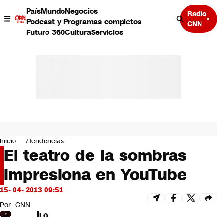
País
Mundo
Negocios
Radio
Podcast y Programas completos
CNN
Futuro 360
Cultura
Servicios
País
Mundo
Negocios
Inicio
Tendencias
El teatro de la sombras
Deportes
Programas completos
impresiona en YouTube
Cultura
Servicios
15- 04- 2013 09:51
Bits
CNN Data
Por
CNN
CNN tiempo
LO