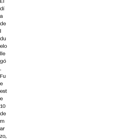
El
dí
a
de
l
du
elo
lle
gó
.
Fu
e
est
e
10
de
m
ar
zo,