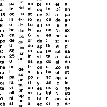
in
pa
mi
a
a
bl
el
to
tr
ni
un
a
oq
Dí
xi
oc
st
pa
18
ue
a
ca
in
ro
go
4
ar
de
ci
ó
Lu
a
k
sit
la
on
be
is
ex
m
io
Ni
es
ca
C
e
/h
s
ñe
:
de
or
m
po
de
z:
Di
U
de
pl
r
ap
Vi
pu
S$
ro
ea
C
ue
sit
Isr
ta
25
fr
da
os
st
a
ae
do
0
us
du
ta
as
al
l
s
mi
tr
ra
ne
on
Zo
de
bu
l
a
nt
ra
lin
ol
sc
sc
pa
po
e
N
e
óg
ar
an
ra
rt
la
or
y
ic
ta
ex
vi
on
ge
te
es
o
pr
igi
oli
az
sti
:
ta
N
op
r
ni
o
ón
O
bl
ac
ue
ci
st
a
de
ch
ec
io
st