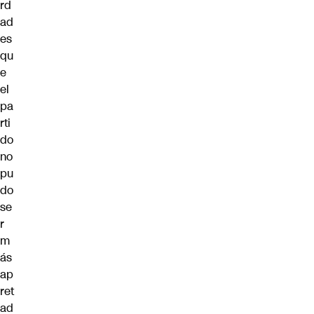
rd
ad
es
qu
e
el
pa
rti
do
no
pu
do
se
r
m
ás
ap
ret
ad