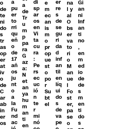
er
a
di
Gi
o
e
na
a
re
pu
sp
an
de
m
l y
de
s
er
ar
ni
te
ec
al
Tr
de
to
os
Inf
ni
an
O
u
se
rri
en
an
do
is
bs
m
gu
qu
Vi
ti
s
m
er
p
ri
eñ
ta
no
tr
o
va
pa
da
o
cu
,
as
pr
to
ra
d
de
ra
en
op
op
ri
G
inf
17
:
m
er
ue
o
az
an
añ
Pe
ed
at
st
M
a:
til
os
rs
io
iv
o
an
N
en
ju
ec
de
o
po
ue
et
líq
nt
uc
de
de
r
l
an
ui
o
ió
s
C
Su
Fo
ya
do
a
n
m
ar
bt
st
hu
s
la
te
en
ab
el
er,
m
de
Fu
r
ti
in
pa
an
va
nd
mi
do
er
se
ti
pe
ac
nó
s
os
o
en
o
ió
co