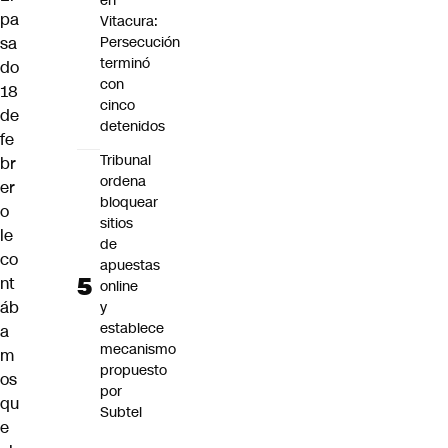
en
pa
Vitacura:
sa
Persecución
terminó
do
con
18
cinco
de
detenidos
fe
Tribunal
br
ordena
er
bloquear
o
sitios
le
de
co
apuestas
nt
online
áb
y
establece
a
mecanismo
m
propuesto
os
por
qu
Subtel
e