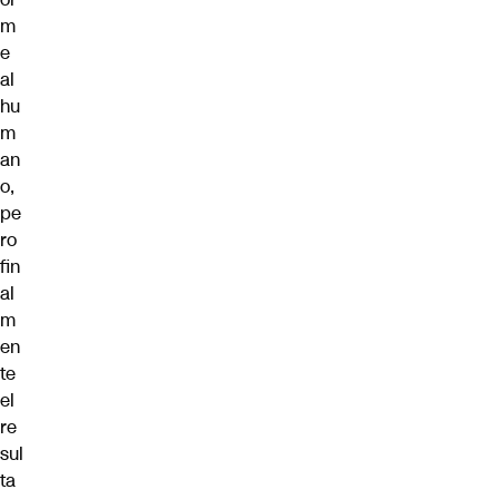
m
e
al
hu
m
an
o,
pe
ro
fin
al
m
en
te
el
re
sul
ta