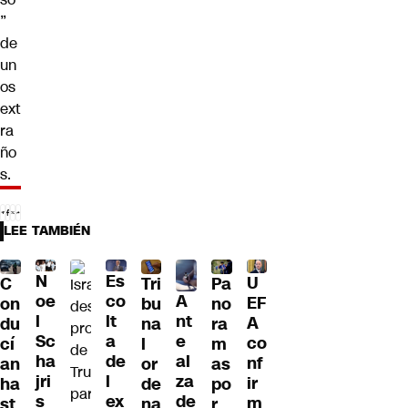
”
de
un
os
ext
ra
ño
s
.
LEE TAMBIÉN
N
Es
U
C
Tri
Pa
A
oe
co
EF
on
bu
no
nt
l
lt
A
du
na
ra
e
Sc
a
co
cí
l
m
al
ha
de
nf
an
or
as
za
jri
l
ir
ha
de
po
de
s
ex
m
st
na
r