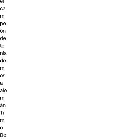
el
ca
m
pe
ón
de
te
nis
de
m
es
a
ale
m
án
Ti
m
o
Bo