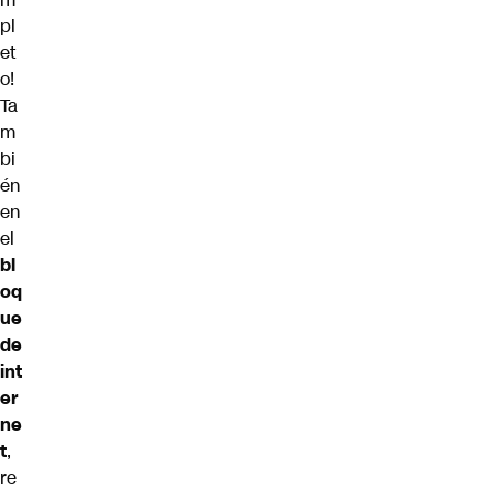
pl
et
o
!
Ta
m
bi
én
en
el
bl
oq
ue
de
int
er
ne
t
,
re