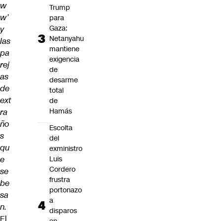
w
Trump
w’
para
Gaza:
y
Netanyahu
las
mantiene
pa
exigencia
rej
de
as
desarme
de
total
ext
de
Hamás
ra
ño
Escolta
s
del
qu
exministro
e
Luis
Cordero
se
frustra
be
portonazo
sa
a
n.
disparos
El