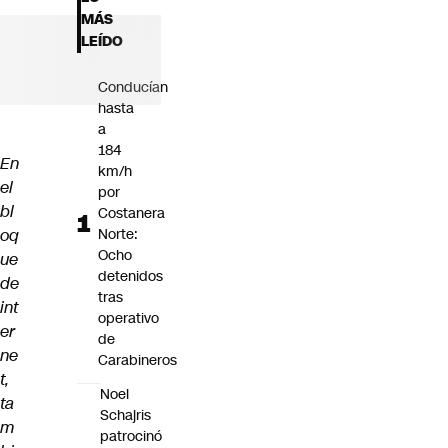
Futuro 360
MÁS
Opinión
LEÍDO
Conducían
hasta
a
184
En
km/h
el
por
bl
Costanera
oq
Norte:
Ocho
ue
detenidos
de
tras
int
operativo
er
de
ne
Carabineros
t,
Noel
ta
Schajris
m
patrocinó