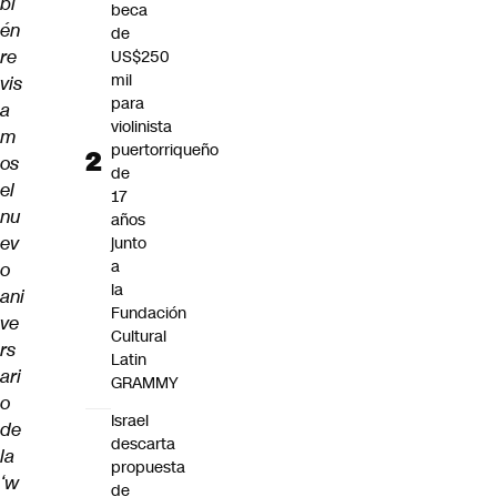
bi
beca
én
de
re
US$250
mil
vis
para
a
violinista
m
puertorriqueño
os
de
el
17
nu
años
ev
junto
a
o
la
ani
Fundación
ve
Cultural
rs
Latin
ari
GRAMMY
o
Israel
de
descarta
la
propuesta
‘w
de