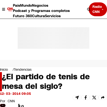
País
Mundo
Negocios
Radio
Podcast y Programas completos
CNN
Futuro 360
Cultura
Servicios
País
Mundo
Negocios
Inicio
Tendencias
¿El partido de tenis de
Deportes
Programas completos
mesa del siglo?
Cultura
Servicios
12- 03- 2014 09:05
Bits
CNN Data
Por
CNN
CNN tiempo
LO