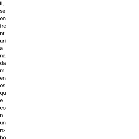
ll,
se
en
fre
nt
arí
a
na
da
m
en
os
qu
e
co
n
un
ro
bo