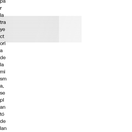
pa
r
la
tra
ye
ct
ori
a
de
la
mi
sm
a,
se
pl
an
tó
de
lan