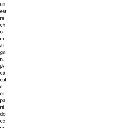
un
est
re
ch
o
m
ar
ge
n.
¡A
cá
est
á
el
pa
rti
do
co
m