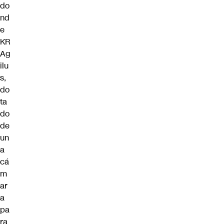
do
nd
e
KR
Ag
ilu
s,
do
ta
do
de
un
a
cá
m
ar
a
pa
ra