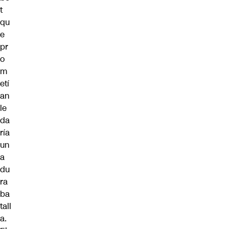
t
qu
e
pr
o
m
etí
an
le
da
ría
un
a
du
ra
ba
tall
a.