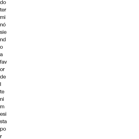
do
ter
mi
nó
sie
nd
o
a
fav
or
de
l
te
ni
m
esi
sta
po
r