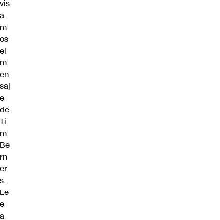
vis
a
m
os
el
m
en
saj
e
de
Ti
m
Be
rn
er
s-
Le
e
a