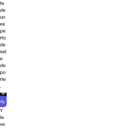
te
de
un
ex
pe
rto
de
est
e
de
po
rte
.
Y
la
ve