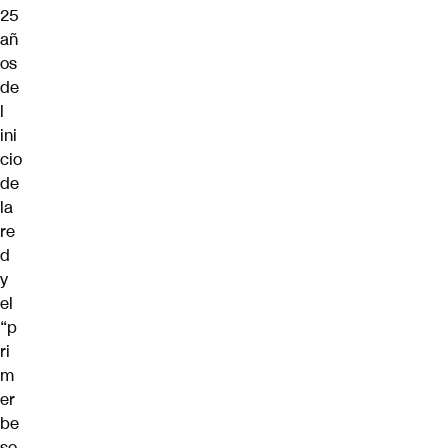
25
añ
os
de
l
ini
cio
de
la
re
d
y
el
“p
ri
m
er
be
so