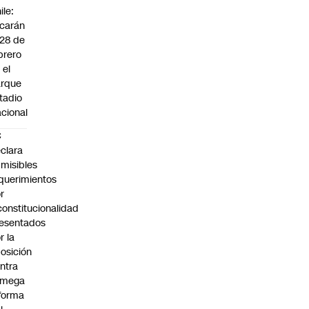
ile:
carán
 28 de
brero
 el
arque
tadio
cional
C
clara
misibles
querimientos
r
constitucionalidad
esentados
r la
osición
ntra
 mega
forma