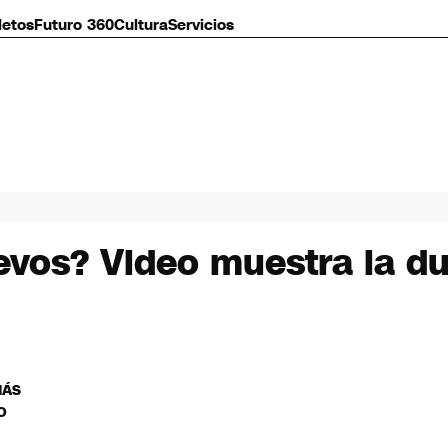
letos
Futuro 360
Cultura
Servicios
vos? Video muestra la du
MÁS
O