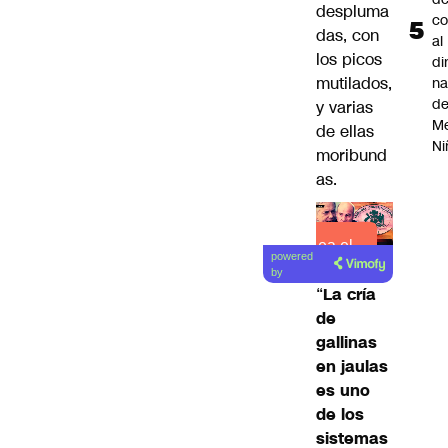
despluma
co
das, con
al
los picos
di
mutilados,
na
d
y varias
Me
de ellas
Ni
moribund
as.
Lea el
powered
artículo
by
“
La cría
de
gallinas
en jaulas
es uno
de los
sistemas