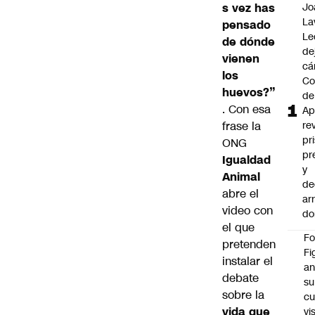
s vez has
Jo
La
pensado
Le
de dónde
de
vienen
cá
los
Co
huevos?”
de
. Con esa
Ap
frase la
re
pr
ONG
pr
Igualdad
y
Animal
de
abre el
ar
video con
do
el que
F
pretenden
Fi
instalar el
an
debate
su
sobre la
cu
vida que
vi