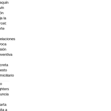
aquín
vín
ón
ja la
rcel:
rte
elaciones
voca
isión
eventiva
creta
resto
miciliario
oo
ghters
uncia
arta
sita a