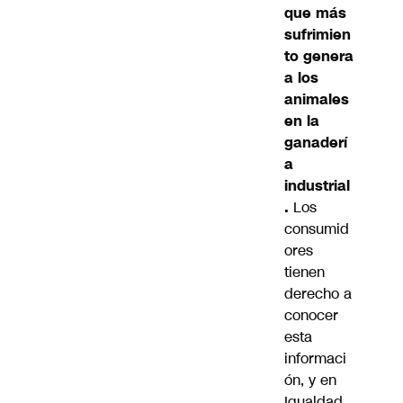
que más
sufrimien
to genera
a los
animales
en la
ganaderí
a
industrial
.
Los
consumid
ores
tienen
derecho a
conocer
esta
informaci
ón, y en
Igualdad