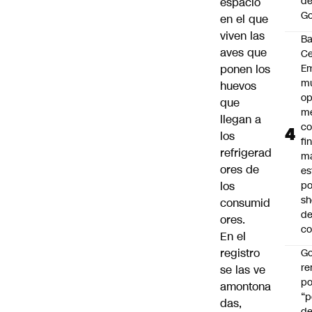
de
espacio
Go
en el que
viven las
B
aves que
Ce
ponen los
E
mu
huevos
op
que
me
llegan a
co
los
fi
refrigerad
m
ores de
es
los
po
s
consumid
d
ores.
co
En el
registro
Go
r
se las ve
po
amontona
“p
das,
d