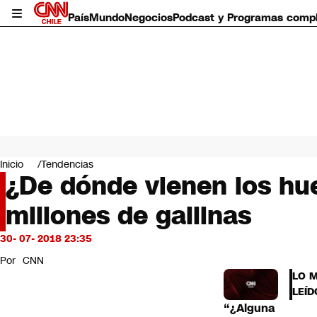
País
Mundo
Negocios
Podcast y Programas comp
País
Mundo
Inicio
Tendencias
Negocios
¿De dónde vienen los hue
Deportes
millones de gallinas
Programas completos
Cultura
Servicios
30- 07- 2018 23:35
Bits
Por
CNN
CNN Data
LO 
CNN tiempo
LEÍD
Futuro 360
“¿Alguna
Opinión