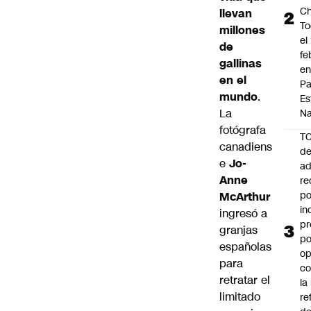
Ch
llevan
To
millones
el
de
fe
gallinas
en
en el
P
mundo
.
Es
La
Na
fotógrafa
T
canadiens
de
e
Jo-
ad
Anne
re
po
McArthur
in
ingresó a
pr
granjas
po
españolas
op
para
co
retratar el
la
limitado
re