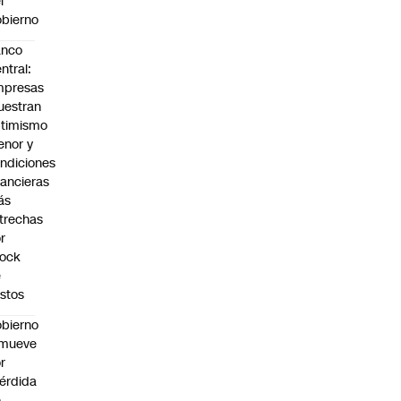
l
bierno
anco
ntral:
mpresas
estran
timismo
nor y
ndiciones
nancieras
ás
trechas
r
hock
e
stos
bierno
emueve
r
érdida
e