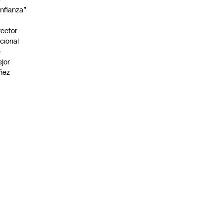
nfianza”
rector
cional
e
jor
ñez