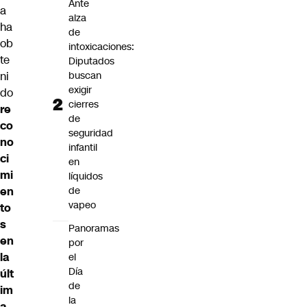
Ante
a
alza
ha
de
ob
intoxicaciones:
te
Diputados
ni
buscan
exigir
do
cierres
re
de
co
seguridad
no
infantil
ci
en
mi
líquidos
en
de
vapeo
to
s
Panoramas
en
por
la
el
Día
últ
de
im
la
a