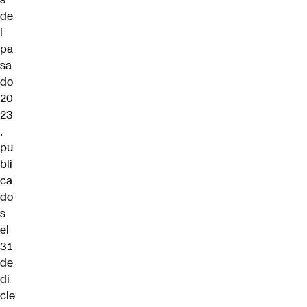
de
l
pa
sa
do
20
23
,
pu
bli
ca
do
s
el
31
de
di
cie