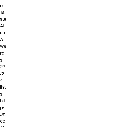
e
Ta
ste
Atl
as
A
wa
rd
s
23
/2
4
list
s:
htt
ps:
//t.
co