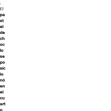
.
El
pa
st
el
de
ch
oc
lo
se
po
sic
io
nó
en
el
cu
art
o