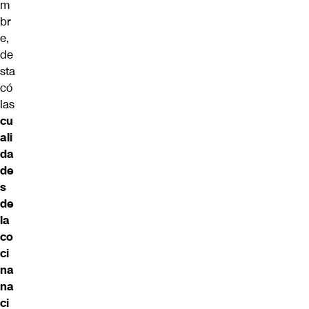
m
br
e,
de
sta
có
las
cu
ali
da
de
s
de
la
co
ci
na
na
ci