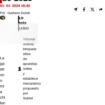
Futuro 360
01- 01- 2024 16:42
Opinión
Por
Gustavo Donat
LO
MÁS
LEÍDO
Tribunal
ordena
bloquear
sitios
La
de
ga
apuestas
online
str
y
on
establece
o
mecanismo
mí
propuesto
a
por
chi
Subtel
len