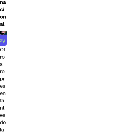
na
ci
on
al
.
Ot
ro
s
re
pr
es
en
ta
nt
es
de
la