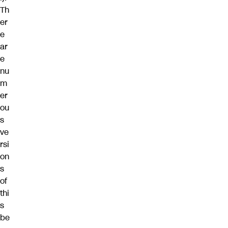
Th
er
e
ar
e
nu
m
er
ou
s
ve
rsi
on
s
of
thi
s
be