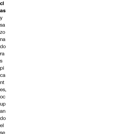
cl
as
y
sa
zo
na
do
ra
s
pi
ca
nt
es,
oc
up
an
do
el
se