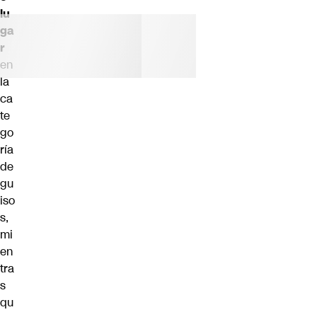
lu
ga
r
en
la
ca
te
go
ría
de
gu
iso
s,
mi
en
tra
s
qu