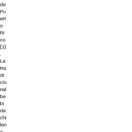
de
Pu
ert
o
Ri
co
(3)
.
La
tra
di
cio
nal
be
bi
da
chi
len
a