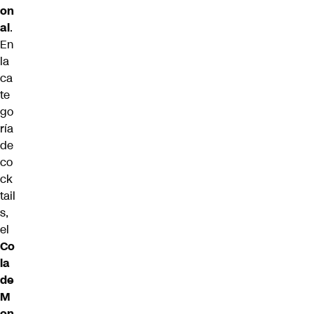
on
al
.
En
la
ca
te
go
ría
de
co
ck
tail
s,
el
Co
la
de
M
on