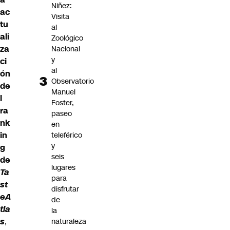
Niñez:
ac
Visita
tu
al
ali
Zoológico
za
Nacional
y
ci
al
ón
Observatorio
de
Manuel
l
Foster,
ra
paseo
nk
en
in
teleférico
y
g
seis
de
lugares
Ta
para
st
disfrutar
eA
de
tla
la
s
,
naturaleza