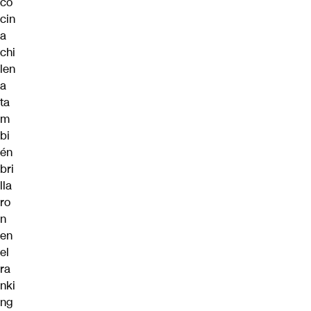
co
cin
a
chi
len
a
ta
m
bi
én
bri
lla
ro
n
en
el
ra
nki
ng