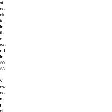
st
co
ck
tail
in
th
e
wo
rld
in
20
23
.
Vi
ew
co
m
pl
et