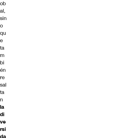
ob
al,
sin
o
qu
e
ta
m
bi
én
re
sal
ta
n
la
di
ve
rsi
da