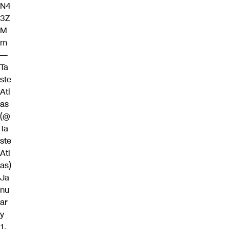
N4
3Z
M
m
—
Ta
ste
Atl
as
(@
Ta
ste
Atl
as)
Ja
nu
ar
y
1,