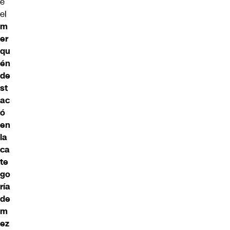
e
el
m
er
qu
én
de
st
ac
ó
en
la
ca
te
go
ría
de
m
ez