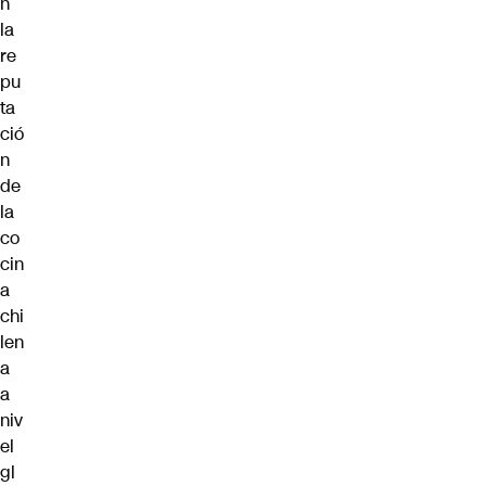
n
la
re
pu
ta
ció
n
de
la
co
cin
a
chi
len
a
a
niv
el
gl