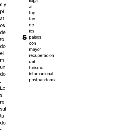
llega
s y
al
pl
top
at
ten
os
de
los
de
países
to
con
do
mayor
el
recuperación
m
del
un
turismo
do
internacional
postpandemia
.
Lo
s
re
sul
ta
do
s