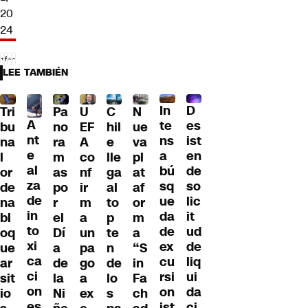
20
24
LEE TAMBIÉN
D
In
U
Tri
Pa
C
N
A
es
te
EF
bu
no
hil
ue
nt
ist
ns
A
na
ra
e
va
e
en
a
co
l
m
lle
pl
al
de
bú
nf
or
as
ga
at
za
so
sq
ir
de
po
al
af
de
lic
ue
m
na
r
to
or
in
it
da
a
bl
el
p
m
to
ud
de
un
oq
Dí
te
a
xi
de
ex
pa
ue
a
n
“S
ca
liq
cu
go
ar
de
de
in
ci
ui
rsi
a
sit
la
lo
Fa
on
da
on
ex
io
Ni
s
ch
es
ci
ist