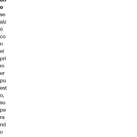
o
se
alz
ó
co
n
el
pri
m
er
pu
est
o,
su
pe
ra
nd
o