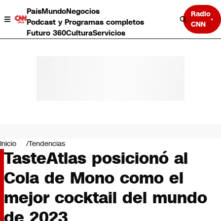
País
Mundo
Negocios
Radio
Podcast y Programas completos
CNN
Futuro 360
Cultura
Servicios
País
Mundo
Negocios
Inicio
Tendencias
TasteAtlas posicionó al
Deportes
Programas completos
Cola de Mono como el
Cultura
Servicios
mejor cocktail del mundo
Bits
CNN Data
de 2023
CNN tiempo