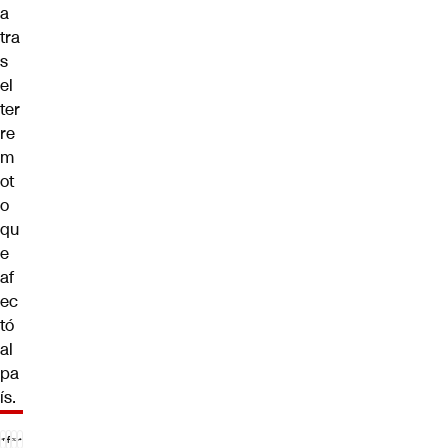
a
tra
s
el
ter
re
m
ot
o
qu
e
af
ec
tó
al
pa
ís.