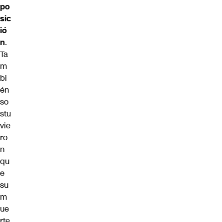
po
sic
ió
n
.
Ta
m
bi
én
so
stu
vie
ro
n
qu
e
su
m
ue
rte