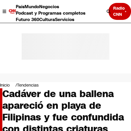
País
Mundo
Negocios
Radio
Podcast y Programas completos
CNN
Futuro 360
Cultura
Servicios
País
Mundo
Negocios
Inicio
Tendencias
Cadáver de una ballena
Deportes
Programas completos
apareció en playa de
Cultura
Servicios
Filipinas y fue confundida
Bits
CNN Data
con distintas criaturas
CNN tiempo