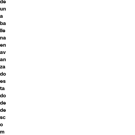
de
un
a
ba
lle
na
en
av
an
za
do
es
ta
do
de
de
sc
o
m