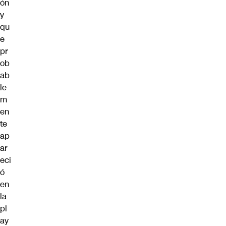
ón
y
qu
e
pr
ob
ab
le
m
en
te
ap
ar
eci
ó
en
la
pl
ay