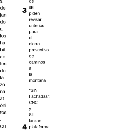
s,
de
ski
de
piden
jan
revisar
do
criterios
a
para
los
el
ha
cierre
bit
preventivo
de
an
caminos
tes
a
de
la
la
montaña
zo
"Sin
na
Fachadas":
at
CNC
óni
y
tos
SII
.
lanzan
Cu
plataforma