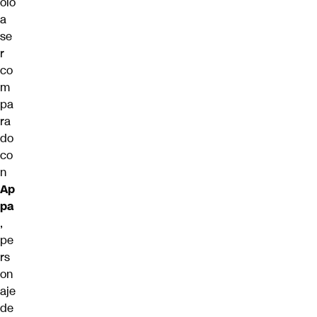
olo
a
se
r
co
m
pa
ra
do
co
n
Ap
pa
,
pe
rs
on
aje
de