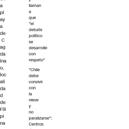
a
llaman
a
pl
que
ay
"el
a
debate
de
político
C
se
ag
desarrolle
da
con
respeto"
ina
o,
"Chile
loc
debe
ali
convivir
con
da
la
d
nieve
de
y
Fili
no
pi
paralizarse":
na
Centros