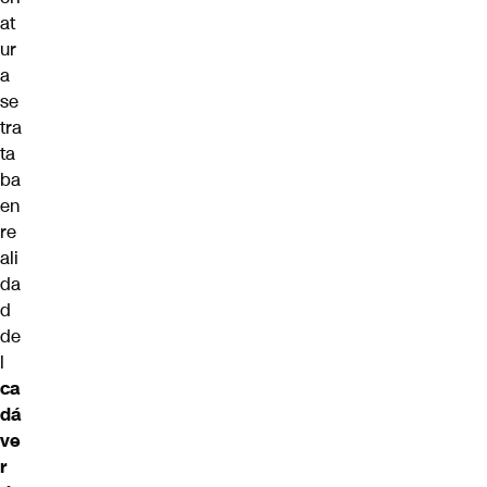
at
ur
a
se
tra
ta
ba
en
re
ali
da
d
de
l
ca
dá
ve
r