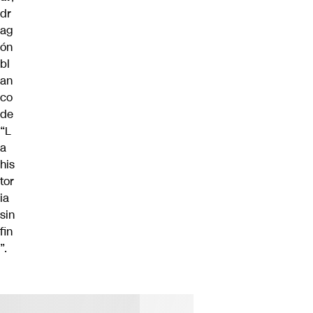
dr
ag
ón
bl
an
co
de
“L
a
his
tor
ia
sin
fin
”.