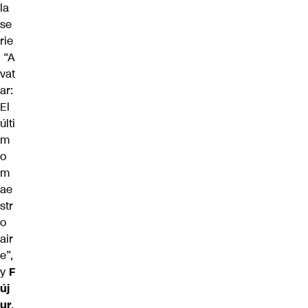
la
se
rie
“A
vat
ar:
El
últi
m
o
m
ae
str
o
air
e”,
y
F
új
ur
,