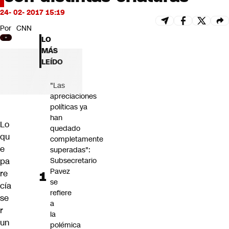
Futuro 360
24- 02- 2017 15:19
Opinión
Por
CNN
LO
MÁS
LEÍDO
"Las
apreciaciones
políticas ya
han
Lo
quedado
qu
completamente
e
superadas":
pa
Subsecretario
Pavez
re
se
cía
refiere
se
a
r
la
un
polémica