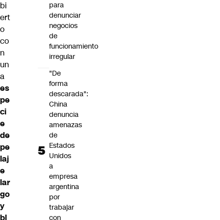
bi
para
denunciar
ert
negocios
o
de
co
funcionamiento
n
irregular
un
"De
a
forma
es
descarada":
pe
China
ci
denuncia
e
amenazas
de
de
Estados
pe
Unidos
laj
a
e
empresa
lar
argentina
go
por
y
trabajar
bl
con