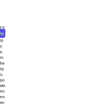
00:00
/
01:00
Si
n
e
m
ba
rg
o,
po
ste
rio
rm
en