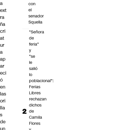
a
con
ext
el
senador
ra
Squella
ña
cri
"Señora
at
de
feria"
ur
y
a
"se
ap
le
ar
salió
eci
lo
ó
poblacional":
en
Ferias
Libres
las
rechazan
ori
dichos
lla
de
s
Camila
de
Flores
un
y