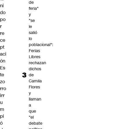
de
ni
feria"
do
y
po
"se
r
le
salió
re
lo
ce
poblacional":
pt
Ferias
aci
Libres
ón
rechazan
Es
dichos
te
de
Camila
zo
Flores
rro
y
irr
llaman
u
a
m
que
pi
"el
ó
debate