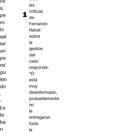
ce
las
s,
críticas
pe
de
ro
Fernando
lo
Rabat
sal
sobre
la
ier
gestión
on
del
pe
caso
rsi
responde:
gu
"Él
ien
está
do
muy
desinformado,
.
probablemente
–
no
Es
le
te
entregaron
ba
toda
n
la