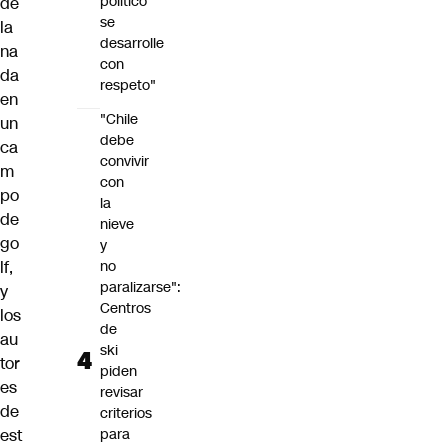
político
de
se
la
desarrolle
na
con
da
respeto"
en
"Chile
un
debe
ca
convivir
m
con
po
la
de
nieve
go
y
lf,
no
paralizarse":
y
Centros
los
de
au
ski
tor
piden
es
revisar
de
criterios
est
para