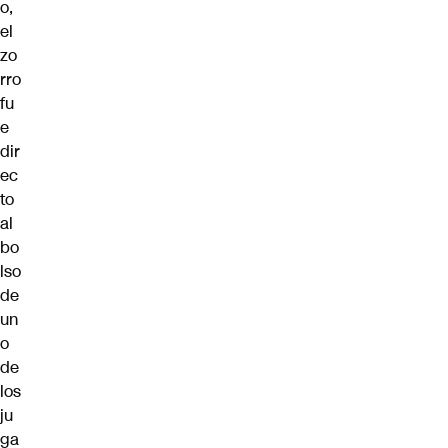
o,
el
zo
rro
fu
e
dir
ec
to
al
bo
lso
de
un
o
de
los
ju
ga