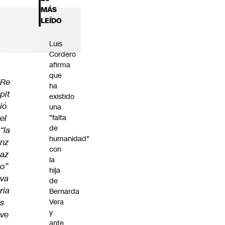
Futuro 360
MÁS
Opinión
LEÍDO
Luis
Cordero
afirma
que
Re
ha
pit
existido
ió
una
el
"falta
de
“la
humanidad"
nz
con
az
la
o”
hija
va
de
ria
Bernarda
s
Vera
y
ve
ante