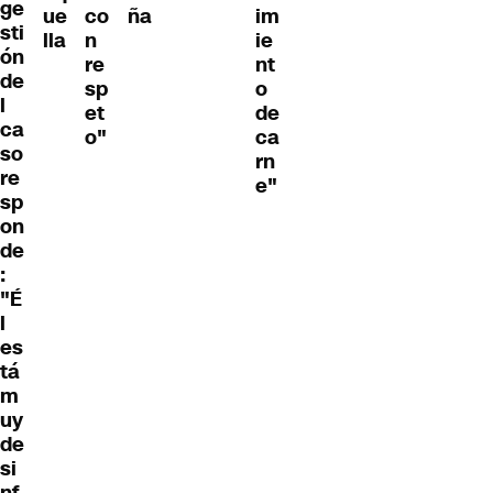
ge
ue
co
ña
im
sti
lla
n
ie
ón
re
nt
de
sp
o
l
et
de
ca
o"
ca
so
rn
re
e"
sp
on
de
:
"É
l
es
tá
m
uy
de
si
nf