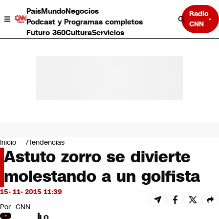
País
Mundo
Negocios
Radio
Podcast y Programas completos
CNN
Futuro 360
Cultura
Servicios
País
Mundo
Negocios
Inicio
Tendencias
Astuto zorro se divierte
Deportes
Programas completos
molestando a un golfista
Cultura
Servicios
15- 11- 2015 11:39
Bits
CNN Data
Por
CNN
CNN tiempo
LO