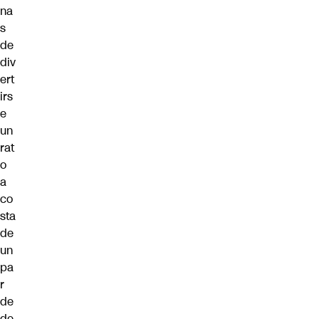
na
s
de
div
ert
irs
e
un
rat
o
a
co
sta
de
un
pa
r
de
de