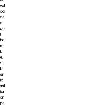
vel
oci
da
d
de
l
ho
m
br
e.
Si
bi
en
lo
sal
ier
on
pe