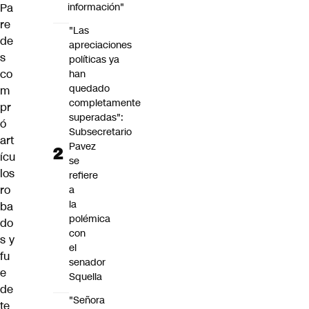
Pa
información"
re
"Las
de
apreciaciones
s
políticas ya
co
han
quedado
m
completamente
pr
superadas":
ó
Subsecretario
art
Pavez
ícu
se
los
refiere
ro
a
la
ba
polémica
do
con
s y
el
fu
senador
e
Squella
de
"Señora
te