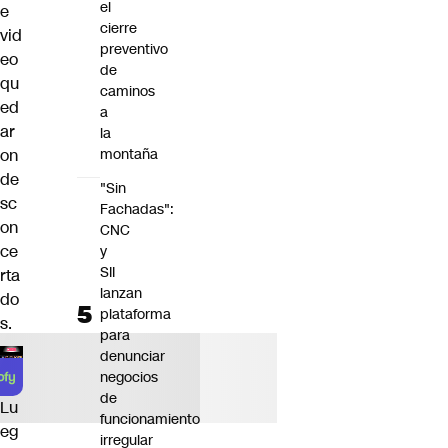
el
e
cierre
vid
preventivo
eo
de
qu
caminos
ed
a
ar
la
on
montaña
de
"Sin
sc
Fachadas":
on
CNC
ce
y
SII
rta
lanzan
do
plataforma
s.
para
denunciar
negocios
de
Lu
funcionamiento
eg
irregular