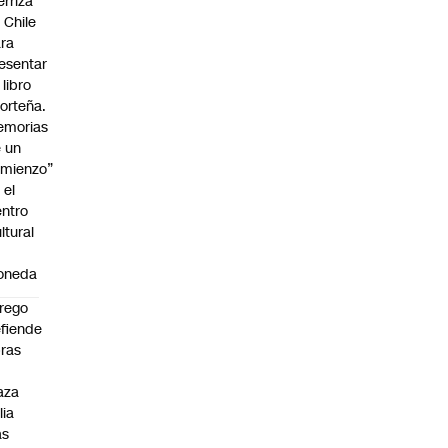
erriza
 Chile
ra
esentar
 libro
orteña.
emorias
 un
mienzo”
 el
ntro
ltural
a
oneda
rego
fiende
ras
n
aza
lia
as