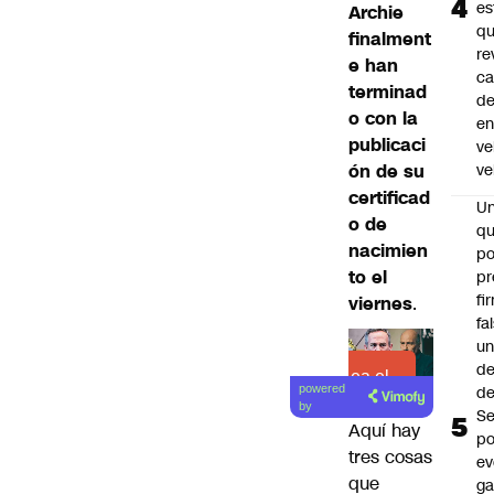
es
Archie
q
finalment
re
e han
ca
terminad
d
o con la
e
publicaci
ve
ón de su
ve
certificad
U
o de
qu
nacimien
po
to el
pr
fi
viernes
.
fa
u
de
Lea el
de
powered
artículo
by
Se
Aquí hay
po
tres cosas
ev
que
ga