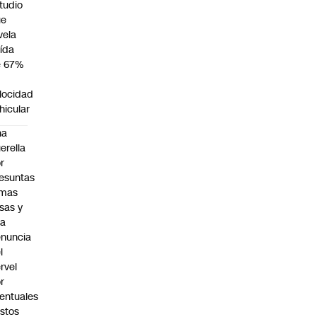
tudio
ue
vela
ída
e 67%
n
locidad
hicular
na
erella
r
esuntas
rmas
lsas y
na
nuncia
l
rvel
r
entuales
stos