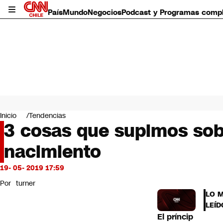
País
Mundo
Negocios
Podcast y Programas comp
País
Mundo
Inicio
Tendencias
Negocios
3 cosas que supimos sobr
Deportes
nacimiento
Programas completos
Cultura
Servicios
19- 05- 2019 17:59
Bits
Por
turner
CNN Data
LO 
CNN tiempo
LEÍD
Futuro 360
El príncip
Opinión