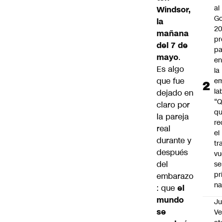
al
Windsor,
Go
la
2
mañana
pr
del 7 de
pa
mayo
.
en
Es algo
la
que fue
em
la
dejado en
“
claro por
q
la pareja
re
real
el
durante y
tr
después
vu
del
se
pr
embarazo
na
: que
el
mundo
Ju
se
V