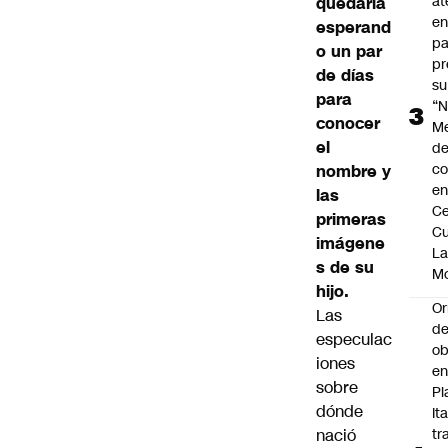
at
quedaría
en
esperand
pa
o un par
pr
de días
su
para
“N
conocer
M
el
de
co
nombre y
en
las
Ce
primeras
Cu
imágene
L
s de su
M
hijo.
Or
Las
de
especulac
ob
iones
e
sobre
Pl
dónde
Ita
nació
tr