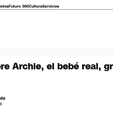
letos
Futuro 360
Cultura
Servicios
e Archie, el bebé real, gr
MÁS
O