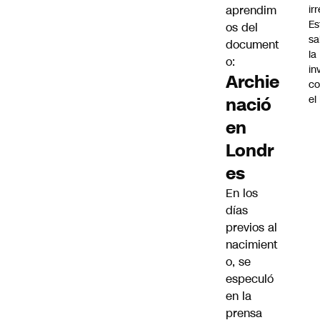
ir
aprendim
Es
os del
sa
document
la
o:
in
Archie
co
el
nació
en
Londr
es
En los
días
previos al
nacimient
o, se
especuló
en la
prensa