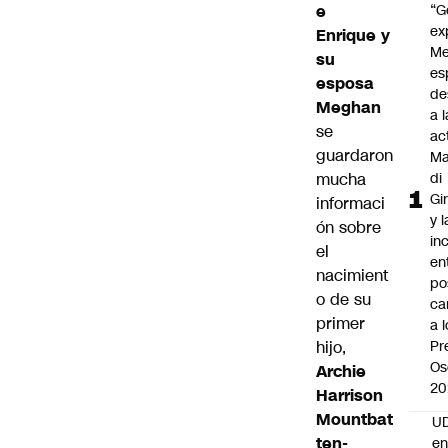
e
“G
ex
Enrique y
Me
su
es
esposa
de
Meghan
a l
se
ac
guardaron
Ma
mucha
di
Gi
informaci
y l
ón sobre
in
el
en
nacimient
po
o de su
ca
primer
a 
hijo,
Pr
Os
Archie
20
Harrison
Mountbat
UD
ten-
en