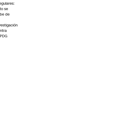
regulares:
to se
be de
vestigación
ntra
 PDG