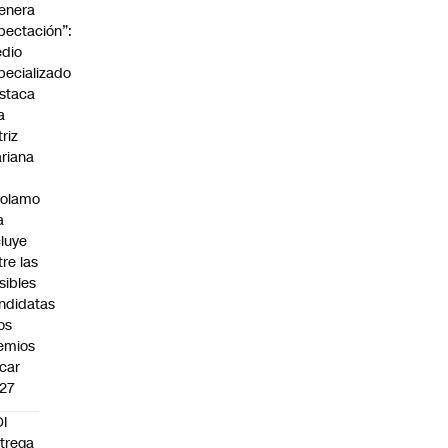
enera
pectación”:
dio
pecializado
staca
a
triz
riana
rolamo
a
cluye
tre las
sibles
ndidatas
los
emios
car
27
I
trega