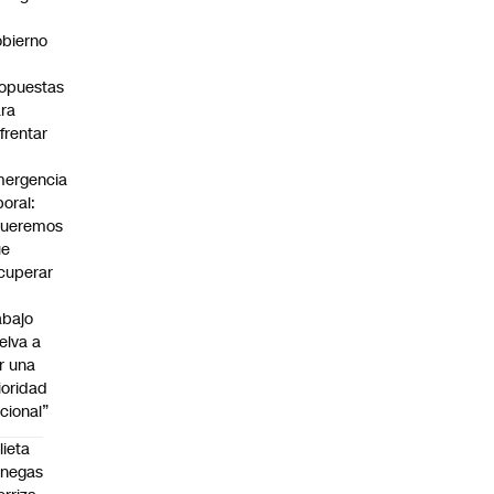
bierno
0
opuestas
ra
frentar
ergencia
boral:
Queremos
ue
cuperar
abajo
elva a
r una
ioridad
cional”
lieta
enegas