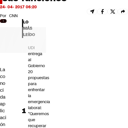
Futuro 360
24- 04- 2017 06:20
Opinión
Por
CNN
LO
MÁS
LEÍDO
UDI
entrega
al
Gobierno
La
20
co
propuestas
no
para
ci
enfrentar
la
da
emergencia
ap
laboral:
lic
“Queremos
aci
que
ón
recuperar