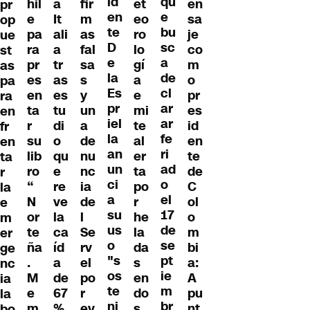
id
qu
hil
a
fir
et
en
pr
en
e
e
It
m
eo
sa
op
te
bu
pa
ali
as
ro
je
ue
D
sc
ra
a
fal
lo
co
st
e
a
pr
tr
sa
gí
m
as
la
de
es
as
s
a
o
pa
Es
cl
en
es
y
e
pr
ra
pr
ar
ta
tu
un
mi
es
en
iel
ar
r
di
a
te
id
fr
la
fe
su
o
de
al
en
en
an
ri
lib
qu
nu
er
te
ta
un
ad
ro
e
nc
ta
de
r
ci
o
“
re
ia
po
C
la
a
el
N
ve
de
r
ol
e
su
17
or
la
l
he
o
m
us
de
te
ca
Se
la
m
er
o
se
ña
íd
rv
da
bi
ge
"s
pt
.
a
el
s
a:
nc
os
ie
M
de
po
en
A
ia
te
m
e
67
r
do
pu
la
ni
br
m
%
ev
s
nt
bo