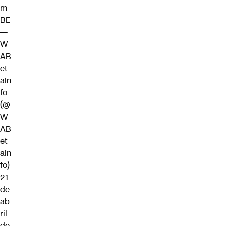
m
BE
—
W
AB
et
aIn
fo
(@
W
AB
et
aIn
fo)
21
de
ab
ril
de