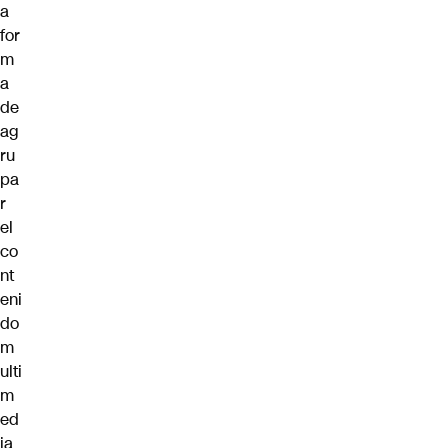
a
for
m
a
de
ag
ru
pa
r
el
co
nt
eni
do
m
ulti
m
ed
ia