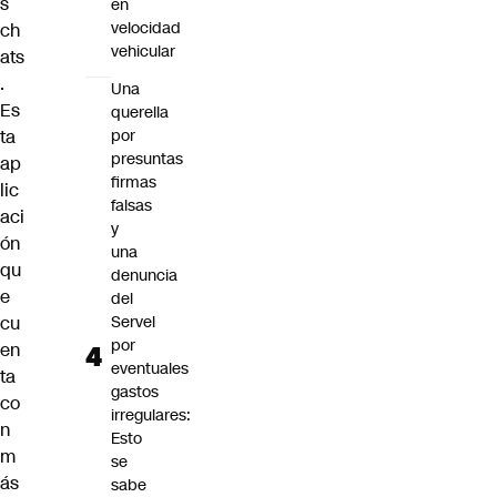
s
en
velocidad
ch
vehicular
ats
.
Una
Es
querella
ta
por
presuntas
ap
firmas
lic
falsas
aci
y
ón
una
qu
denuncia
e
del
cu
Servel
por
en
eventuales
ta
gastos
co
irregulares:
n
Esto
m
se
ás
sabe