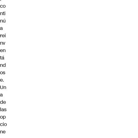
co
nti
nú
a
rei
nv
en
tá
nd
os
e.
Un
a
de
las
op
cio
ne