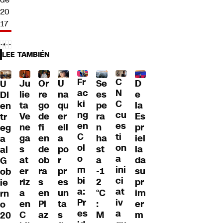
20
17
LEE TAMBIÉN
Fr
C
Ju
Or
U
Se
D
U
ac
N
lie
re
na
es
e
DI
ki
C
ta
go
qu
pe
la
en
ng
cu
Ve
de
er
ra
Es
tr
en
es
ne
fi
ell
n
pr
eg
C
ti
ga
en
a
ha
iel
a
ol
on
s
de
po
st
la
al
o
a
at
ob
r
a
da
G
m
ini
er
ra
pr
-1
su
ob
bi
ci
riz
s
es
2
pr
ie
a:
at
a
en
un
°C
im
rn
Pr
iv
en
Pl
ta
:
er
o
es
a
C
az
s
M
m
20