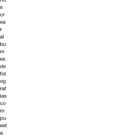
s
cr
ea
r
ál
bu
m
es
de
fot
og
raf
ías
co
m
pu
est
a