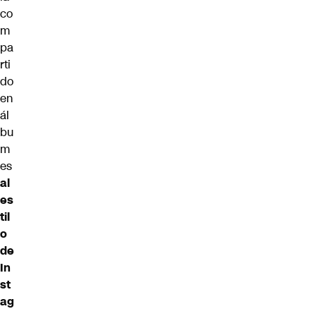
co
m
pa
rti
do
en
ál
bu
m
es
al
es
til
o
de
In
st
ag