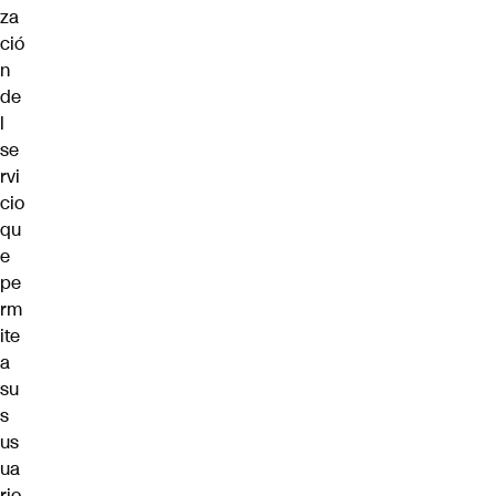
za
ció
n
de
l
se
rvi
cio
qu
e
pe
rm
ite
a
su
s
us
ua
rio