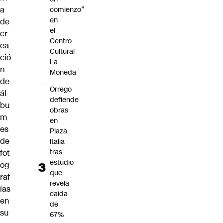
a
comienzo”
en
de
el
cr
Centro
ea
Cultural
ció
La
n
Moneda
de
Orrego
ál
defiende
bu
obras
m
en
es
Plaza
de
Italia
tras
fot
estudio
og
que
raf
revela
ías
caída
en
de
su
67%