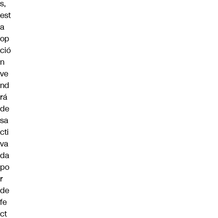
s,
est
a
op
ció
n
ve
nd
rá
de
sa
cti
va
da
po
r
de
fe
ct