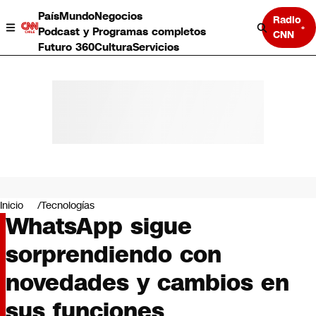
País
Mundo
Negocios
Radio
Podcast y Programas completos
CNN
Futuro 360
Cultura
Servicios
País
Mundo
Negocios
Inicio
Tecnologías
WhatsApp sigue
Deportes
Programas completos
sorprendiendo con
Cultura
Servicios
novedades y cambios en
Bits
CNN Data
sus funciones
CNN tiempo