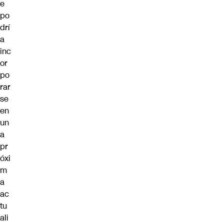
e
po
drí
a
inc
or
po
rar
se
en
un
a
pr
óxi
m
a
ac
tu
ali