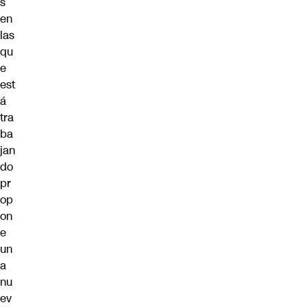
s
en
las
qu
e
est
á
tra
ba
jan
do
pr
op
on
e
un
a
nu
ev