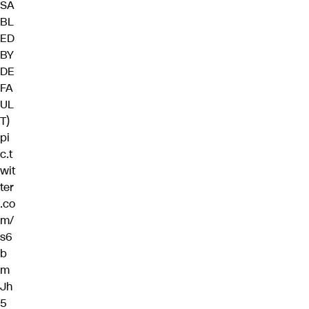
SA
BL
ED
BY
DE
FA
UL
T)
pi
c.t
wit
ter
.co
m/
s6
b
m
Jh
5