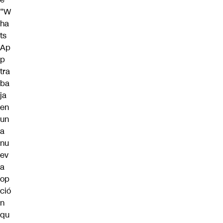
“W
ha
ts
Ap
p
tra
ba
ja
en
un
a
nu
ev
a
op
ció
n
qu