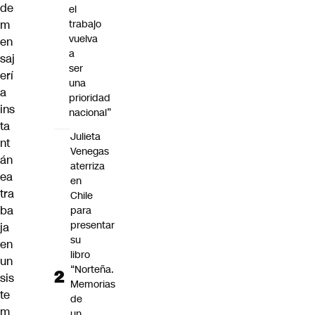
de
el
m
trabajo
vuelva
en
a
saj
ser
erí
una
a
prioridad
ins
nacional”
ta
Julieta
nt
Venegas
án
aterriza
ea
en
tra
Chile
ba
para
presentar
ja
su
en
libro
un
“Norteña.
sis
Memorias
te
de
m
un