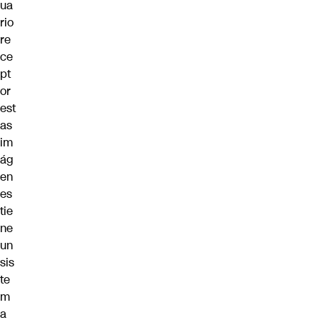
ua
rio
re
ce
pt
or
est
as
im
ág
en
es
tie
ne
un
sis
te
m
a