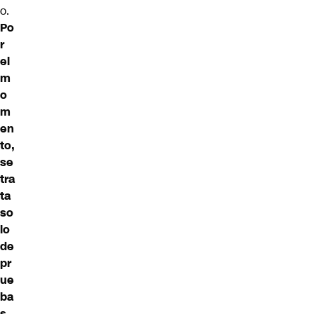
o.
Po
r
el
m
o
m
en
to,
se
tra
ta
so
lo
de
pr
ue
ba
s