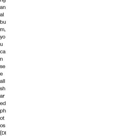
an
al
bu
m,
yo
u
ca
n
se
e
all
sh
ar
ed
ph
ot
os
(DI