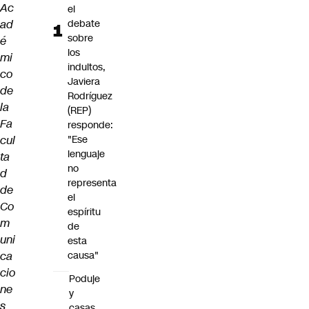
Ac
el
ad
debate
sobre
é
los
mi
indultos,
co
Javiera
de
Rodríguez
la
(REP)
Fa
responde:
cul
"Ese
lenguaje
ta
no
d
representa
de
el
Co
espíritu
m
de
uni
esta
ca
causa"
cio
Poduje
ne
y
s
casas