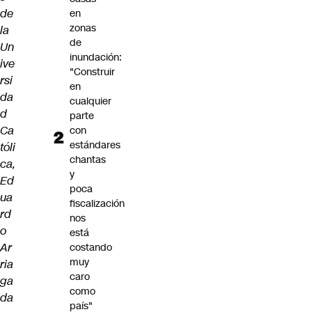
de
en
zonas
la
de
Un
inundación:
ive
"Construir
rsi
en
da
cualquier
d
parte
Ca
con
estándares
tóli
chantas
ca,
y
Ed
poca
ua
fiscalización
rd
nos
o
está
Ar
costando
muy
ria
caro
ga
como
da
país"