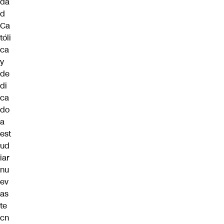
da
d
Ca
tóli
ca
y
de
di
ca
do
a
est
ud
iar
nu
ev
as
te
cn