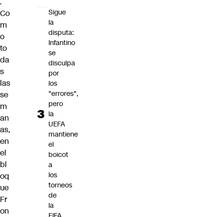
.
Sigue
Co
la
m
disputa:
o
Infantino
to
se
da
disculpa
s
por
las
los
"errores",
se
pero
m
la
an
UEFA
as,
mantiene
en
el
el
boicot
bl
a
los
oq
torneos
ue
de
Fr
la
on
FIFA