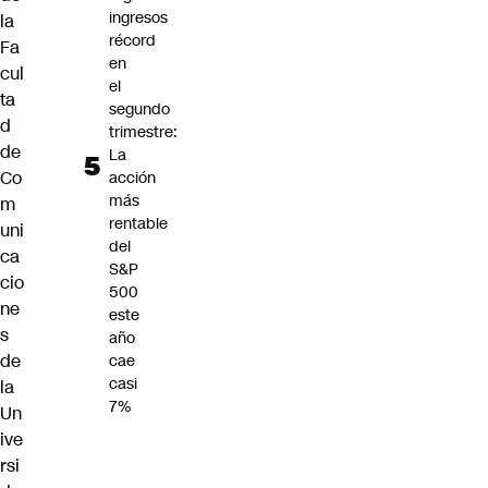
ingresos
la
récord
Fa
en
cul
el
ta
segundo
d
trimestre:
de
La
Co
acción
más
m
rentable
uni
del
ca
S&P
cio
500
ne
este
s
año
de
cae
casi
la
7%
Un
ive
rsi