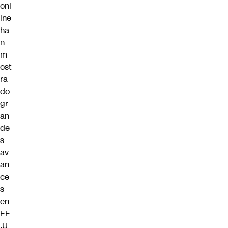
onl
ine
ha
n
m
ost
ra
do
gr
an
de
s
av
an
ce
s
en
EE
.U