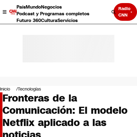
País
Mundo
Negocios
Radio
Podcast y Programas completos
CNN
Futuro 360
Cultura
Servicios
País
Mundo
Negocios
Inicio
Tecnologías
Fronteras de la
Deportes
Programas completos
Comunicación: El modelo
Cultura
Servicios
Netflix aplicado a las
Bits
CNN Data
noticias
CNN tiempo