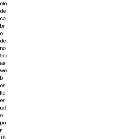
elo
de
co
br
o
de
no
tici
as
we
b
es
lid
er
ad
o
po
r
Th