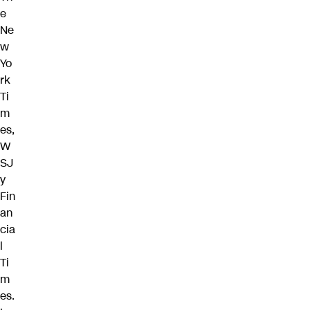
e
Ne
w
Yo
rk
Ti
m
es,
W
SJ
y
Fin
an
cia
l
Ti
m
es.