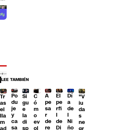
LEE TAMBIÉN
Po
A
El
Dí
C
Si
Tr
"V
du
pe
pe
a
ó
gu
as
iu
je
sa
rfi
de
m
e
el
da
y
r
l
l
o
la
lla
s
ca
de
de
Ni
ev
di
m
ne
sa
re
Di
ño
ol
sp
ad
gr