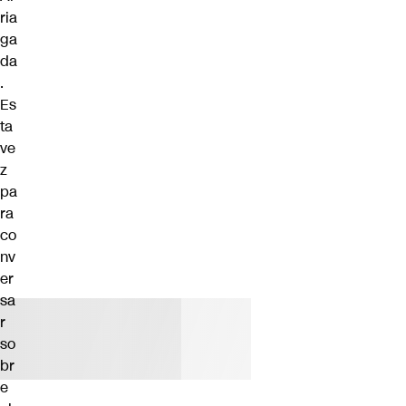
ria
ga
da
.
Es
ta
ve
z
pa
ra
co
nv
er
sa
r
so
br
e