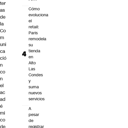
ter
Cómo
as
evoluciona
de
el
la
retail:
Co
Paris
m
remodela
uni
su
ca
tienda
en
ció
Alto
n
Las
co
Condes
n
y
el
suma
ac
nuevos
ad
servicios
é
A
mi
pesar
co
de
de
registrar