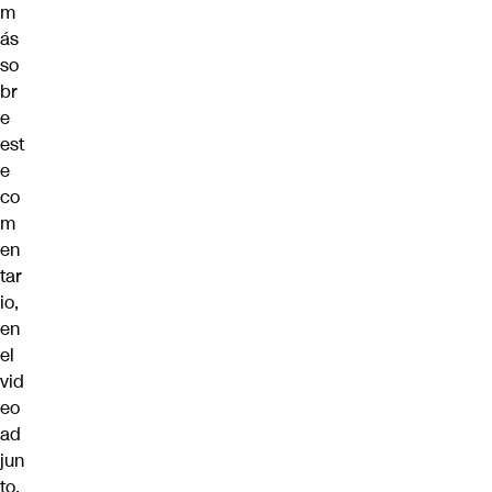
m
ás
so
br
e
est
e
co
m
en
tar
io,
en
el
vid
eo
ad
jun
to.