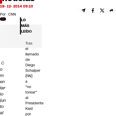
Futuro 360
18- 12- 2014 09:10
Opinión
Por
CNN
LO
MÁS
LEÍDO
Tras
el
llamado
de
C
Diego
o
Schalper
m
(RN)
en
a
"no
tar
torear"
io
al
jun
Presidente
to
Kast
al
por