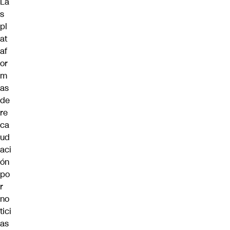
La
s
pl
at
af
or
m
as
de
re
ca
ud
aci
ón
po
r
no
tici
as