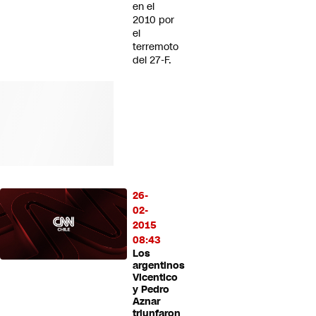
en el
2010 por
el
terremoto
del 27-F.
26-
02-
2015
08:43
Los
argentinos
Vicentico
y Pedro
Aznar
triunfaron