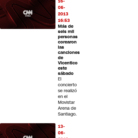
16-
06-
2013
16:53
Más de
seis mil
personas
corearon
las
canciones
de
Vicentico
este
sábado
El
concierto
se realizó
en el
Movistar
Arena de
Santiago.
13-
06-