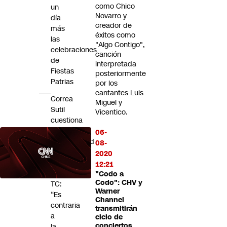
como Chico
un
Novarro y
día
creador de
más
éxitos como
las
"Algo Contigo",
celebraciones
canción
de
interpretada
Fiestas
posteriormente
Patrias
por los
cantantes Luis
Correa
Miguel y
Sutil
Vicentico.
cuestiona
la
06-
invariabilidad
08-
tributaria
2020
ante
12:21
el
"Codo a
Codo": CHV y
TC:
Warner
“Es
Channel
contraria
transmitirán
a
ciclo de
conciertos
la