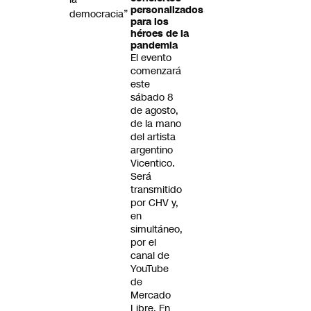
personalizados
democracia”
para los
héroes de la
pandemia
El evento
comenzará
este
sábado 8
de agosto,
de la mano
del artista
argentino
Vicentico.
Será
transmitido
por CHV y,
en
simultáneo,
por el
canal de
YouTube
de
Mercado
Libre. En