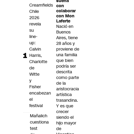
sueña
Futuro 360
Creamfields
con
colaborar
Chile
Opinión
con Mon
2026
Laferte
revela
Nació en
su
Buenos
line-
Aires, tiene
up:
28 años y
Calvin
proviene de
una familia
Harris,
que bien
Charlotte
podría ser
de
descrita
Witte
como parte
y
de la
Fisher
aristocracia
encabezan
artística
el
trasandina.
festival
Y es que
crecer
Mañalich
siendo el
cuestiona
hijo mayor
test
de