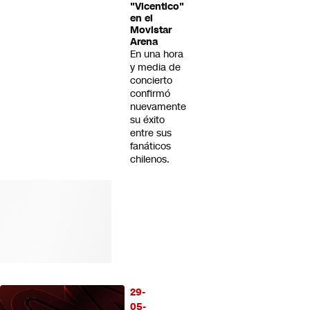
"Vicentico"
en el
Movistar
Arena
En una hora
y media de
concierto
confirmó
nuevamente
su éxito
entre sus
fanáticos
chilenos.
29-
05-