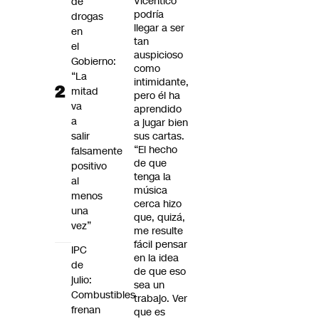
Vicentico
de
podría
drogas
llegar a ser
en
tan
el
auspicioso
Gobierno:
como
“La
intimidante,
mitad
pero él ha
va
aprendido
a
a jugar bien
salir
sus cartas.
“El hecho
falsamente
de que
positivo
tenga la
al
música
menos
cerca hizo
una
que, quizá,
vez”
me resulte
fácil pensar
IPC
en la idea
de
de que eso
julio:
sea un
Combustibles
trabajo. Ver
frenan
que es