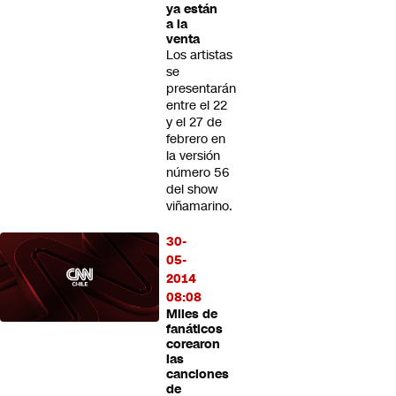
ya están
a la
venta
Los artistas
se
presentarán
entre el 22
y el 27 de
febrero en
la versión
número 56
del show
viñamarino.
30-
05-
2014
08:08
Miles de
fanáticos
corearon
las
canciones
de