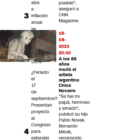
alza
posible",
aseguró a
e
CNN
inflación
Magazine.
anual
se
18-
modera
08-
de
2023
4,3%
20:30
a
A los 88
3,5%
años
murió el
¿Feriado
artista
el
argentino
17
Chico
Novarro
de
"Se fue mi
septiembre?:
papá, hermoso
Presentan
y amado",
proyecto
publicó su hijo
al
Pablo Novak.
Congreso
Bernardo
para
Mitnik,
extender
reconocido