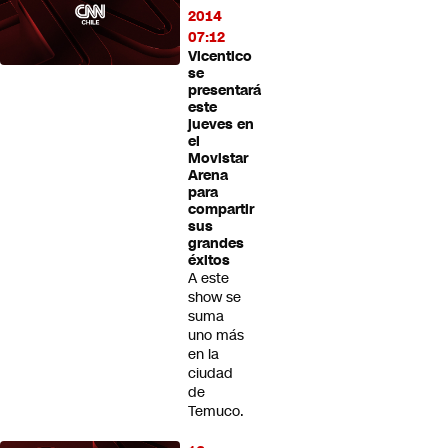
2014
07:12
Vicentico
se
presentará
este
jueves en
el
Movistar
Arena
para
compartir
sus
grandes
éxitos
A este
show se
suma
uno más
en la
ciudad
de
Temuco.