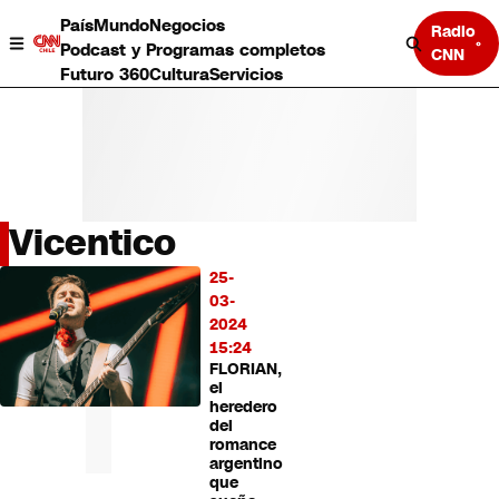
País
Mundo
Negocios
Radio
Podcast y Programas completos
CNN
Futuro 360
Cultura
Servicios
Vicentico
País
25-
LO
Mundo
03-
MÁS
Negocios
2024
LEÍDO
Deportes
15:24
FLORIAN,
Programas completos
el
Cultura
heredero
Servicios
del
Bits
romance
argentino
CNN Data
que
CNN tiempo