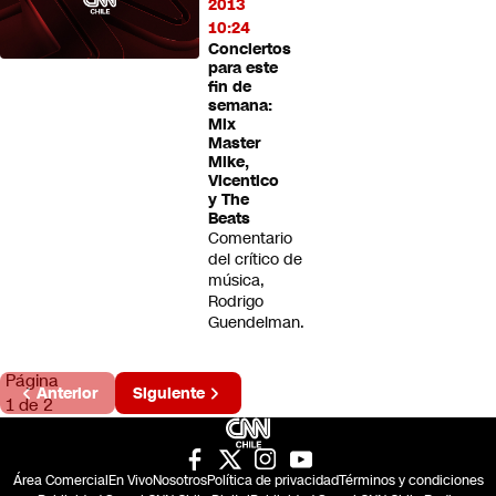
2013
10:24
Conciertos
para este
fin de
semana:
Mix
Master
Mike,
Vicentico
y The
Beats
Comentario
del crítico de
música,
Rodrigo
Guendelman.
Página
Anterior
Siguiente
1 de 2
Área Comercial
En Vivo
Nosotros
Política de privacidad
Términos y condiciones