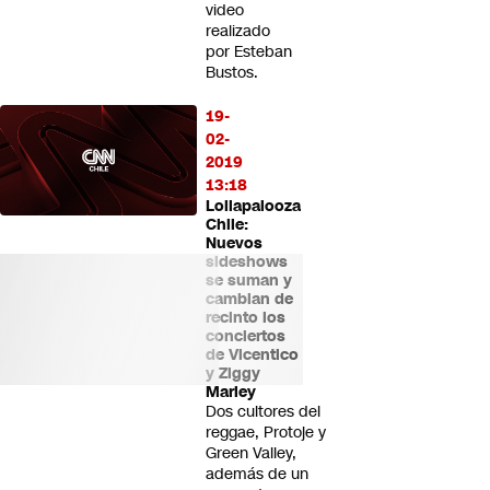
video
realizado
por Esteban
Bustos.
19-
02-
2019
13:18
Lollapalooza
Chile:
Nuevos
sideshows
se suman y
cambian de
recinto los
conciertos
de Vicentico
y Ziggy
Marley
Dos cultores del
reggae, Protoje y
Green Valley,
además de un