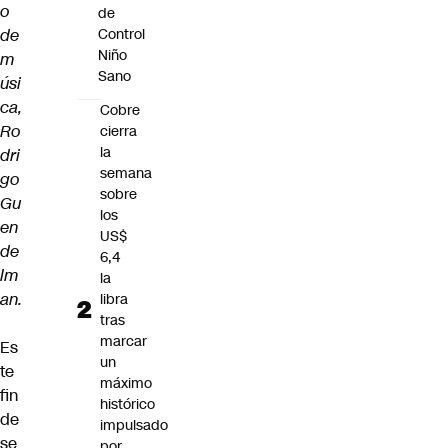
o
de
de
Control
Niño
m
Sano
úsi
ca,
Cobre
Ro
cierra
la
dri
semana
go
sobre
Gu
los
en
US$
de
6,4
lm
la
an.
libra
tras
marcar
Es
un
te
máximo
fin
histórico
de
impulsado
se
por