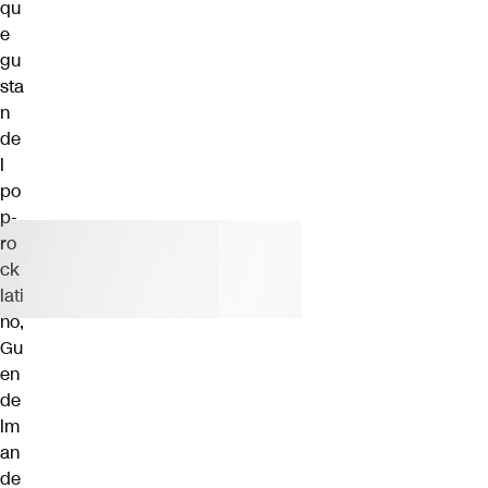
qu
e
gu
sta
n
de
l
po
p-
ro
ck
lati
no,
Gu
en
de
lm
an
de