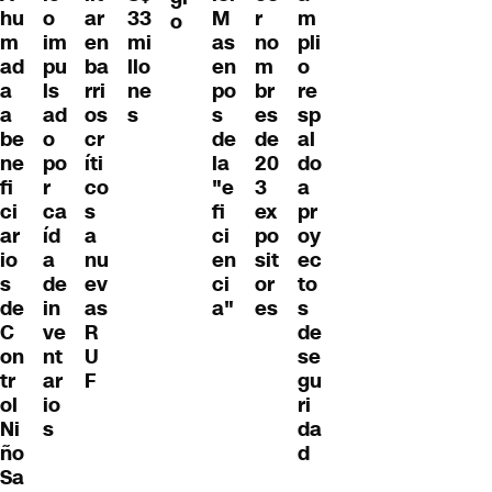
hu
o
ar
M
r
m
33
o
m
im
en
as
no
pli
mi
ad
pu
ba
en
m
o
llo
a
ls
rri
po
br
re
ne
a
ad
os
s
es
sp
s
be
o
cr
de
de
al
ne
po
íti
la
20
do
fi
r
co
"e
3
a
ci
ca
s
fi
ex
pr
ar
íd
a
ci
po
oy
io
a
nu
en
sit
ec
s
de
ev
ci
or
to
de
in
as
a"
es
s
C
ve
R
de
on
nt
U
se
tr
ar
F
gu
ol
io
ri
Ni
s
da
ño
d
Sa