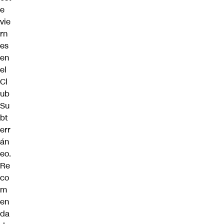
e
vie
rn
es
en
el
Cl
ub
Su
bt
err
án
eo.
Re
co
m
en
da