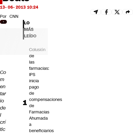
Futuro 360
13- 06- 2013 10:24
Opinión
Por
CNN
LO
MÁS
LEÍDO
Colusión
de
las
farmacias:
Co
IPS
m
inicia
en
pago
tar
de
compensaciones
io
de
de
Farmacias
l
Ahumada
crí
a
tic
beneficiarios