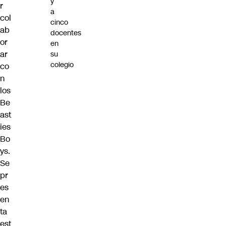
y
r
a
col
cinco
ab
docentes
or
en
ar
su
colegio
co
n
los
Be
ast
ies
Bo
ys.
Se
pr
es
en
ta
est