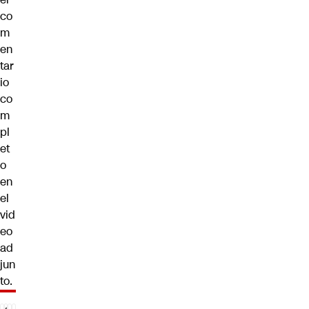
co
m
en
tar
io
co
m
pl
et
o
en
el
vid
eo
ad
jun
to.