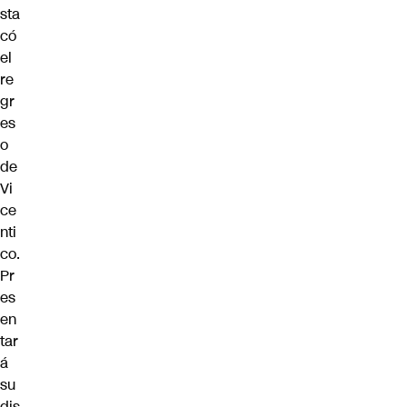
sta
có
el
re
gr
es
o
de
Vi
ce
nti
co.
Pr
es
en
tar
á
su
dis