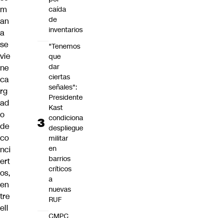
m
caída
de
an
inventarios
a
se
"Tenemos
vie
que
dar
ne
ciertas
ca
señales":
rg
Presidente
ad
Kast
o
condiciona
de
despliegue
co
militar
en
nci
barrios
ert
críticos
os,
a
en
nuevas
tre
RUF
ell
CMPC