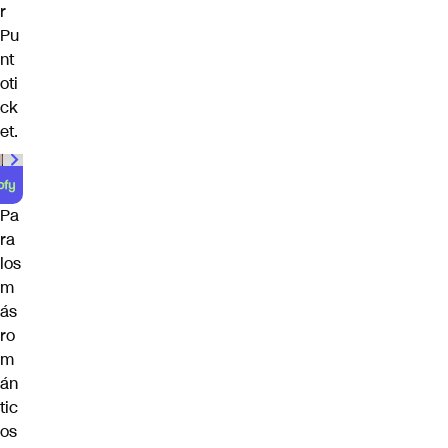
r
Pu
nt
oti
ck
et
.
00:00
/
01:00
Pa
ra
los
m
ás
ro
m
án
tic
os