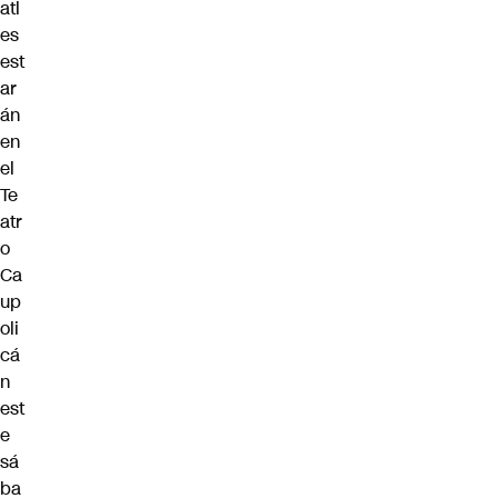
atl
es
est
ar
án
en
el
Te
atr
o
Ca
up
oli
cá
n
est
e
sá
ba