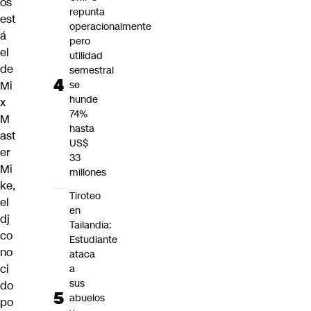
os
repunta
est
operacionalmente
á
pero
el
utilidad
de
semestral
Mi
se
hunde
x
74%
M
hasta
ast
US$
er
33
Mi
millones
ke,
Tiroteo
el
en
dj
Tailandia:
co
Estudiante
no
ataca
ci
a
sus
do
abuelos
po