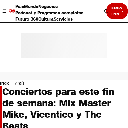
País
Mundo
Negocios
Radio
Podcast y Programas completos
CNN
Futuro 360
Cultura
Servicios
País
Mundo
Negocios
Inicio
País
Conciertos para este fin
Deportes
Programas completos
de semana: Mix Master
Cultura
Servicios
Mike, Vicentico y The
Bits
CNN Data
Beats
CNN tiempo