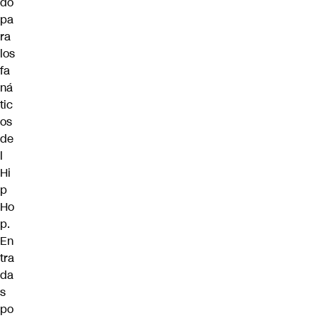
do
pa
ra
los
fa
ná
tic
os
de
l
Hi
p
Ho
p.
En
tra
da
s
po