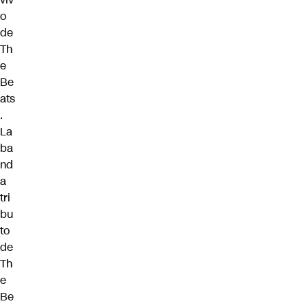
o
de
Th
e
Be
ats
.
La
ba
nd
a
tri
bu
to
de
Th
e
Be