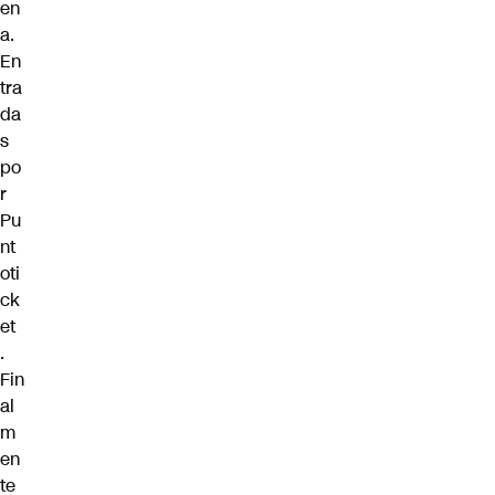
en
a.
En
tra
da
s
po
r
Pu
nt
oti
ck
et
.
Fin
al
m
en
te