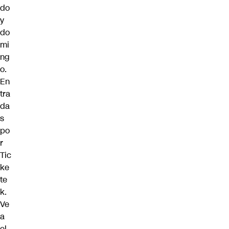
do
y
do
mi
ng
o.
En
tra
da
s
po
r
Tic
ke
te
k
.
Ve
a
el