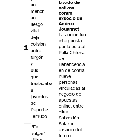
lavado de
un
Futuro 360
activos
menor
Opinión
contra
en
exsocio de
Andrés
riesgo
Jouannet
vital
La acción fue
deja
interpuesta
colisión
por la estatal
entre
Polla Chilena
furgón
de
y
Beneficencia
bus
en de contra
nueve
que
personas
trasladaba
vinculadas al
a
negocio de
juveniles
apuestas
de
online, entre
Deportes
ellas
Temuco
Sebastián
Salazar,
"Es
exsocio del
vulgar":
futuro