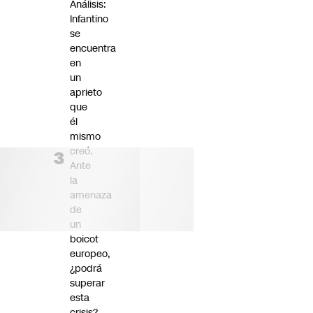
Análisis:
Infantino
se
encuentra
en
un
aprieto
que
él
mismo
creó.
Ante
la
amenaza
de
un
boicot
europeo,
¿podrá
superar
esta
crisis?