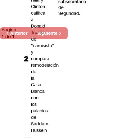
Hillary
subsecretario
Clinton
de
califica
Seguridad.
a
Donald
Página
Trump
Anterior
Siguiente
1 de 1
de
"narcisista"
y
compara
remodelación
de
la
Casa
Blanca
con
los
palacios
de
Saddam
Hussein