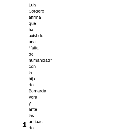
Futuro 360
Luis
Cordero
Opinión
afirma
que
ha
existido
una
"falta
de
humanidad"
con
la
hija
de
Bernarda
Vera
y
ante
las
críticas
de