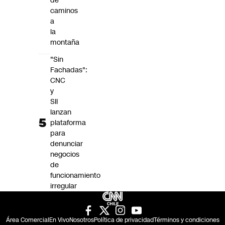
de
caminos
a
la
montaña
"Sin
Fachadas":
CNC
y
SII
lanzan
plataforma
para
denunciar
negocios
de
funcionamiento
irregular
Área Comercial
En Vivo
Nosotros
Política de privacidad
Términos y condiciones