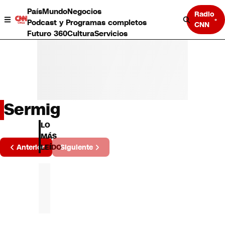
País
Mundo
Negocios
Radio
Podcast y Programas completos
CNN
Futuro 360
Cultura
Servicios
Sermig
País
LO
Mundo
MÁS
Página
Negocios
Anterior
Siguiente
LEÍDO
2 de 1
Deportes
Programas completos
Cultura
Servicios
Bits
CNN Data
CNN tiempo