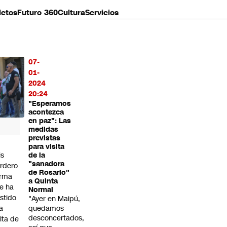
letos
Futuro 360
Cultura
Servicios
07-
MÁS
01-
O
2024
20:24
"Esperamos
acontezca
en paz": Las
medidas
previstas
para visita
is
de la
"sanadora
rdero
de Rosario"
irma
a Quinta
e ha
Normal
istido
"Ayer en Maipú,
a
quedamos
desconcertados,
alta de