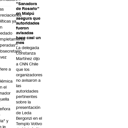
“Sanadora
de Rosario”
as
en Maipú
reciaciones
asegura que
líticas ya
autoridades
an
fueron
uedado
avisadas
hace casi un
ompletamente
mes
peradas":
La delegada
bsecretario
Constanza
avez
Martínez dijo
a CNN Chile
fiere a
que los
organizadores
no avisaron a
lémica
las
n el
autoridades
nador
pertinentes
uella
sobre la
presentación
eñora
de Leda
e
Bergonzi en el
ria" y
Templo Votivo
e le