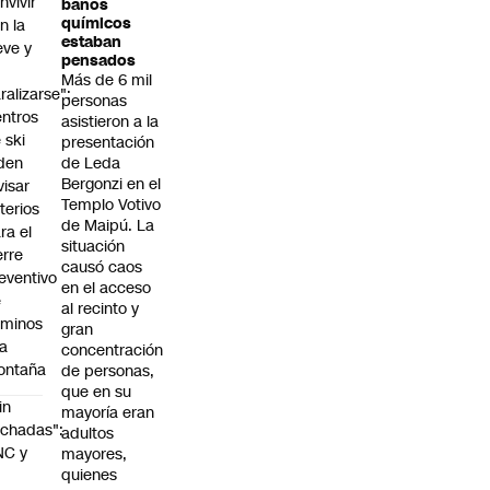
nvivir
baños
químicos
n la
estaban
eve y
pensados
o
Más de 6 mil
ralizarse":
personas
ntros
asistieron a la
 ski
presentación
den
de Leda
Bergonzi en el
visar
Templo Votivo
iterios
de Maipú. La
ra el
situación
erre
causó caos
eventivo
en el acceso
e
al recinto y
aminos
gran
la
concentración
ontaña
de personas,
que en su
in
mayoría eran
chadas":
adultos
NC y
mayores,
quienes