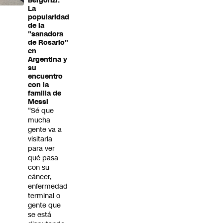
Bergonzi:
La
popularidad
de la
"sanadora
de Rosario"
en
Argentina y
su
encuentro
con la
familia de
Messi
“Sé que
mucha
gente va a
visitarla
para ver
qué pasa
con su
cáncer,
enfermedad
terminal o
gente que
se está