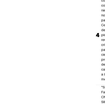
co
co
ni
n
pa
Ce
de
pi
re
cr
pa
ci
pr
d
c
a 
m
"S
Fa
C
SII