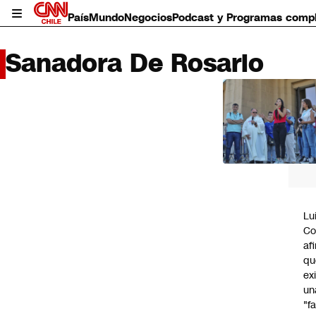
País
Mundo
Negocios
Podcast y Programas comp
Sanadora De Rosario
LO 
LEÍD
País
Mundo
Negocios
Deportes
Programas completos
Lu
Cultura
Co
Servicios
af
Bits
qu
CNN Data
ex
CNN tiempo
un
Futuro 360
"f
Opinión