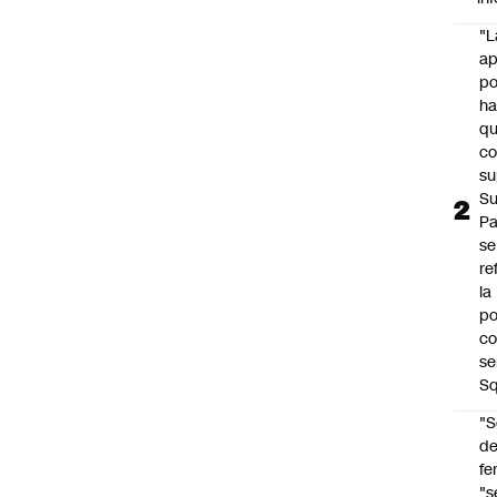
"L
ap
po
h
q
c
su
Su
P
se
re
la
po
co
se
Sq
"S
d
fe
"s