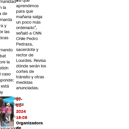
así que
manidad"
aprendimos
n la
para que
ja de
mañana salga
rnarda
un poco más
ra y
ordenado”,
te las
señaló a CNN
íticas
Chile Pedro
Pedraza,
sacerdote y
rnando
rector de
bat
Lourdes. Revisa
bre la
dónde serán los
stión
cortes de
l caso
tránsito y otras
sponde:
medidas
l está
anunciadas.
uy
sinformado,
07-
obablemente
01-
 le
2024
tregaron
18:08
da la
Organizadora
de
formación"