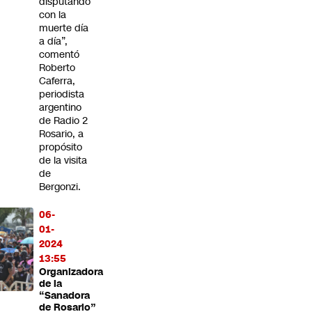
disputando
con la
muerte día
a día”,
comentó
Roberto
Caferra,
periodista
argentino
de Radio 2
Rosario, a
propósito
de la visita
de
Bergonzi.
06-
01-
2024
13:55
Organizadora
de la
“Sanadora
de Rosario”