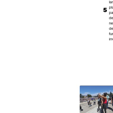
la
pl
pa
de
ne
d
fu
ir