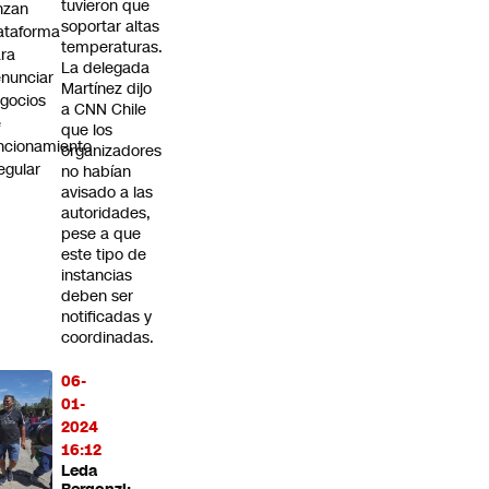
tuvieron que
nzan
soportar altas
ataforma
temperaturas.
ra
La delegada
nunciar
Martínez dijo
gocios
a CNN Chile
e
que los
ncionamiento
organizadores
regular
no habían
avisado a las
autoridades,
pese a que
este tipo de
instancias
deben ser
notificadas y
coordinadas.
06-
01-
2024
16:12
Leda