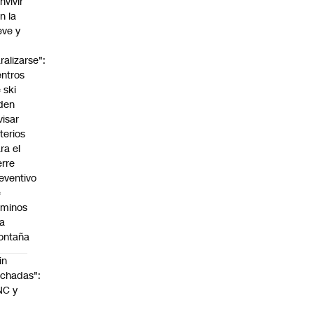
nvivir
n la
eve y
o
ralizarse":
ntros
 ski
den
visar
iterios
ra el
erre
eventivo
e
aminos
la
ontaña
in
chadas":
NC y