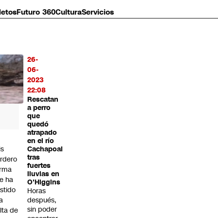
letos
Futuro 360
Cultura
Servicios
26-
MÁS
06-
O
2023
22:08
Rescatan
a perro
que
quedó
atrapado
en el río
is
Cachapoal
tras
rdero
fuertes
irma
lluvias en
e ha
O'Higgins
istido
Horas
a
después,
sin poder
alta de