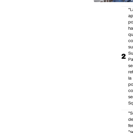
"L
ap
po
h
q
c
su
Su
P
se
re
la
po
co
se
Sq
"S
d
fe
"s