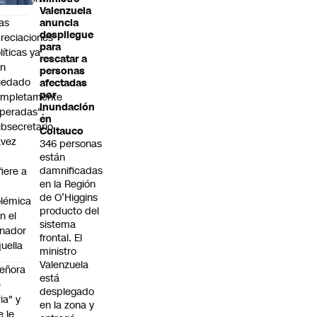
Valenzuela
as
anuncia
despliegue
reciaciones
para
líticas ya
rescatar a
an
personas
uedado
afectadas
por
ompletamente
inundación
peradas":
en
bsecretario
Coltauco
avez
346 personas
están
damnificadas
fiere a
en la Región
de O’Higgins
lémica
producto del
n el
sistema
nador
frontal. El
uella
ministro
Valenzuela
eñora
está
e
desplegado
ria" y
en la zona y
e le