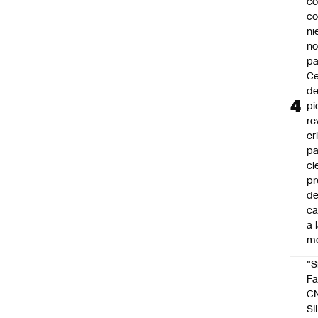
co
co
ni
n
pa
Ce
de
pi
re
cr
pa
ci
pr
d
c
a 
m
"S
Fa
C
SII