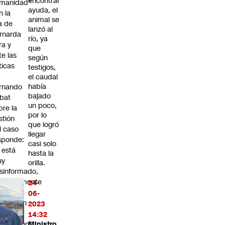
encontrar
manidad"
ayuda, el
n la
animal se
ja de
lanzó al
rnarda
río, ya
ra y
que
te las
según
íticas
testigos,
el caudal
había
rnando
bajado
bat
un poco,
bre la
por lo
stión
que logró
l caso
llegar
sponde:
casi solo
l está
hasta la
uy
orilla.
sinformado,
obablemente
24-
 le
06-
tregaron
2023
da la
14:32
formación"
Ministro