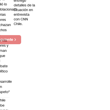
entregó
lió lo
detalles de la
blacional":
situación en
rias
entrevista
con CNN
bres
Chile.
chazan
chos
e
iguiente
mila
ores y
aman
que
l
ebate
lítico
sarrolle
on
speto"
hile
ebe