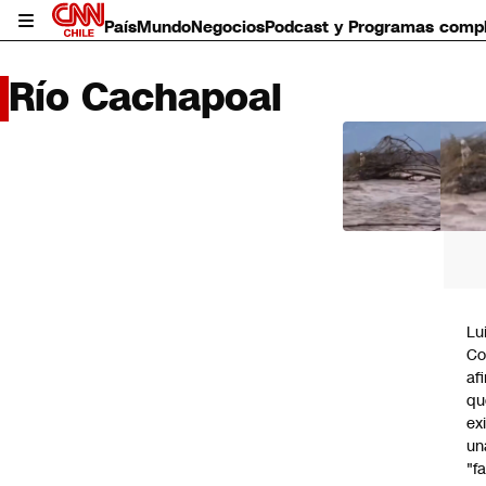
País
Mundo
Negocios
Podcast y Programas comp
Río Cachapoal
LO 
LEÍD
País
Mundo
Negocios
Deportes
Programas completos
Lu
Cultura
Co
Servicios
af
Bits
qu
CNN Data
ex
CNN tiempo
un
Futuro 360
"f
Opinión