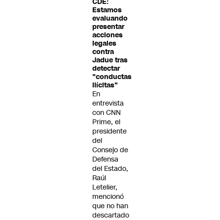
CDE:
Estamos
evaluando
presentar
acciones
legales
contra
Jadue tras
detectar
"conductas
ilícitas"
En
entrevista
con CNN
Prime, el
presidente
del
Consejo de
Defensa
del Estado,
Raúl
Letelier,
mencionó
que no han
descartado