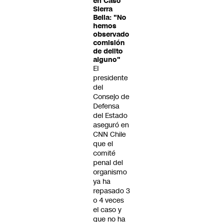
en Caso
Sierra
Bella: "No
hemos
observado
comisión
de delito
alguno"
El
presidente
del
Consejo de
Defensa
del Estado
aseguró en
CNN Chile
que el
comité
penal del
organismo
ya ha
repasado 3
o 4 veces
el caso y
que no ha