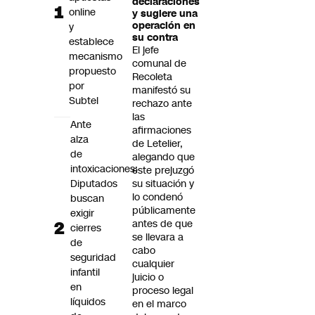
declaraciones
Futuro 360
online
y sugiere una
operación en
y
Opinión
su contra
establece
El jefe
mecanismo
comunal de
propuesto
Recoleta
por
manifestó su
Subtel
rechazo ante
las
Ante
afirmaciones
alza
de Letelier,
de
alegando que
intoxicaciones:
este prejuzgó
Diputados
su situación y
lo condenó
buscan
públicamente
exigir
antes de que
cierres
se llevara a
de
cabo
seguridad
cualquier
infantil
juicio o
en
proceso legal
líquidos
en el marco