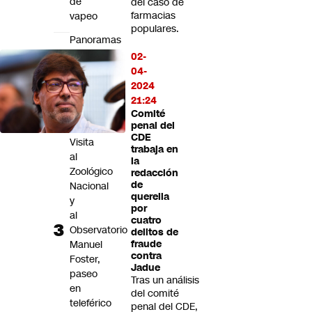
de
del caso de
farmacias
vapeo
populares.
Panoramas
por
02-
el
04-
Día
2024
de
21:24
la
Comité
penal del
Niñez:
CDE
Visita
trabaja en
al
la
Zoológico
redacción
de
Nacional
querella
y
por
al
cuatro
Observatorio
delitos de
Manuel
fraude
contra
Foster,
Jadue
paseo
Tras un análisis
en
del comité
teleférico
penal del CDE,