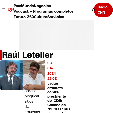
País
Mundo
Negocios
Radio
Podcast y Programas completos
CNN
Futuro 360
Cultura
Servicios
Raúl Letelier
País
03-
LO
Mundo
04-
MÁS
Negocios
2024
LEÍDO
Deportes
22:05
Jadue
Programas completos
Tribunal
arremete
Cultura
ordena
contra
Servicios
bloquear
presidente
Bits
del CDE:
sitios
Califica de
CNN Data
de
"burdas" sus
CNN tiempo
apuestas