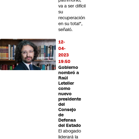
patrimonio,
va a ser difícil
su
recuperación
en su total",
señaló.
12-
04-
2023
19:50
Gobierno
nombró a
Raúl
Letelier
como
nuevo
presidente
del
Consejo
de
Defensa
del Estado
El abogado
liderará la