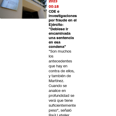
2023
00:18
CDE e
investigaciones
por fraude en el
Ejército:
"Debiese ir
encaminada
una sentencia
en esa
condena"
"Son muchos
los
antecedentes
que hay en
contra de ellos,
y también de
Martínez.
Cuando se
analice en
profundidad se
verá que tiene
suficientemente
peso", señaló
Raúl Letelier,