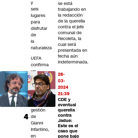
y
se está
seis
trabajando en
la redacción
lugares
de la querella
para
contra el jefe
disfrutar
comunal de
de
Recoleta, la
la
cual será
naturaleza
presentada en
fecha aún
UEFA
indeterminada.
confirma
un
28-
pago
03-
a
2024
exempleada
21:39
durante
CDE y
la
eventual
gestión
querella
contra
de
Jadue:
Gianni
Este es el
Infantino,
caso que
en
pone bajo