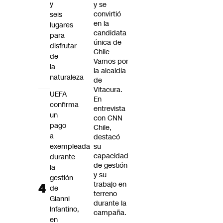
y
y se
convirtió
seis
en la
lugares
candidata
para
única de
disfrutar
Chile
de
Vamos por
la
la alcaldía
naturaleza
de
Vitacura.
UEFA
En
confirma
entrevista
un
con CNN
pago
Chile,
a
destacó
exempleada
su
capacidad
durante
de gestión
la
y su
gestión
trabajo en
de
terreno
Gianni
durante la
Infantino,
campaña.
en