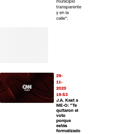
municipio
transparente
y en la
calle".
29-
11-
2020
19:53
J.A. Kast a
ME-O: “Te
quitaron el
voto
porque
estás
formalizado