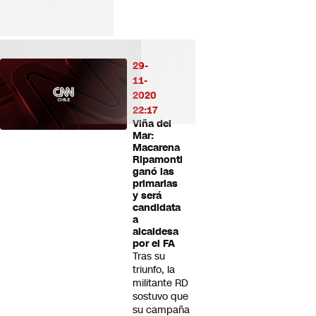
29-
11-
2020
22:17
Viña del
Mar:
Macarena
Ripamonti
ganó las
primarias
y será
candidata
a
alcaldesa
por el FA
Tras su
triunfo, la
militante RD
sostuvo que
su campaña