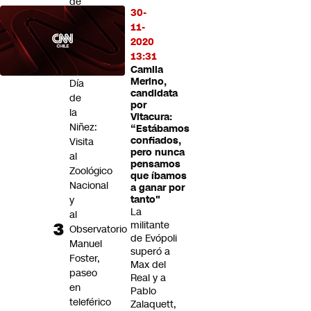
de
30-
vapeo
11-
Panoramas
2020
por
13:31
el
Camila
Merino,
Día
candidata
de
por
la
Vitacura:
Niñez:
“Estábamos
confiados,
Visita
pero nunca
al
pensamos
Zoológico
que íbamos
Nacional
a ganar por
y
tanto"
La
al
militante
Observatorio
de Evópoli
Manuel
superó a
Foster,
Max del
paseo
Real y a
en
Pablo
teleférico
Zalaquett,