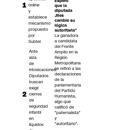
Espero
Futuro 360
online
que la
diputada
y
Opinión
Jiles
establece
cambie su
mecanismo
lógica
propuesto
autoritaria"
por
La ganadora
a candidata
Subtel
del Frente
Ante
Amplio en la
alza
Región
Metropolitana
de
se refirió a las
intoxicaciones:
declaraciones
Diputados
de la
buscan
parlamentaria
exigir
del Partido
cierres
Humanista,
de
algo que
seguridad
calificó de
infantil
"paternalista"
y
en
"autoritario".
líquidos