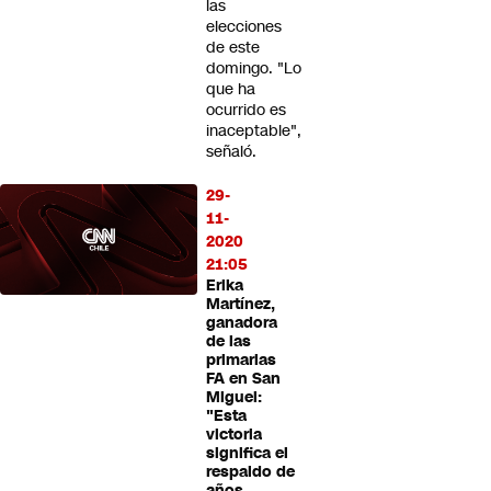
las
elecciones
de este
domingo. "Lo
que ha
ocurrido es
inaceptable",
señaló.
29-
11-
2020
21:05
Erika
Martínez,
ganadora
de las
primarias
FA en San
Miguel:
"Esta
victoria
significa el
respaldo de
años