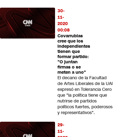
30-
11-
2020
00:08
Covarrubias
cree que los
independientes
tienen que
formar partido:
"O juntan
firmas o se
meten a uno"
El decano de la Facultad
de Artes Liberales de la UAI
expresó en Tolerancia Cero
que "la política tiene que
nutrirse de partidos
políticos fuertes, poderosos
y representativos".
29-
11-