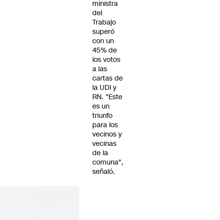
ministra
del
Trabajo
superó
con un
45% de
los votos
a las
cartas de
la UDI y
RN. "Este
es un
triunfo
para los
vecinos y
vecinas
de la
comuna",
señaló.