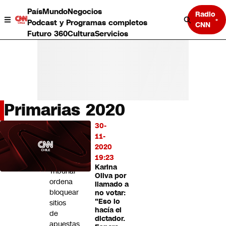
País
Mundo
Negocios
Radio
Podcast y Programas completos
CNN
Futuro 360
Cultura
Servicios
Primarias 2020
País
30-
LO
Mundo
11-
MÁS
Negocios
2020
LEÍDO
Deportes
19:23
Karina
Programas completos
Tribunal
Oliva por
Cultura
ordena
llamado a
Servicios
bloquear
no votar:
Bits
"Eso lo
sitios
hacía el
CNN Data
de
dictador.
CNN tiempo
apuestas