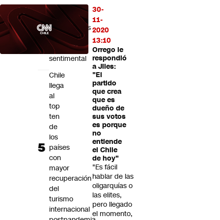
medio
30-
de
11-
desmentidos
2020
sobre
13:10
relación
Orrego le
sentimental
respondió
a Jiles:
Chile
"El
partido
llega
que crea
al
que es
top
dueño de
ten
sus votos
es porque
de
no
los
entiende
países
el Chile
con
de hoy"
"Es fácil
mayor
hablar de las
recuperación
oligarquías o
del
las elites,
turismo
pero llegado
internacional
el momento,
postpandemia