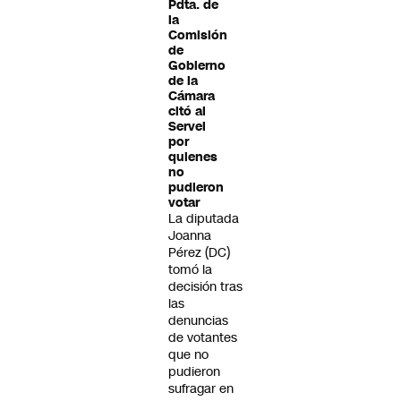
Pdta. de
la
Comisión
de
Gobierno
de la
Cámara
citó al
Servel
por
quienes
no
pudieron
votar
La diputada
Joanna
Pérez (DC)
tomó la
decisión tras
las
denuncias
de votantes
que no
pudieron
sufragar en