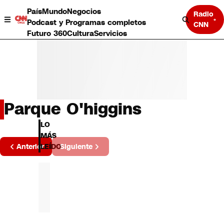
País
Mundo
Negocios
Radio
Podcast y Programas completos
CNN
Futuro 360
Cultura
Servicios
Parque O'higgins
País
LO
Mundo
MÁS
Página
Negocios
Anterior
Siguiente
LEÍDO
3 de 1
Deportes
Programas completos
Cultura
Servicios
Bits
CNN Data
CNN tiempo