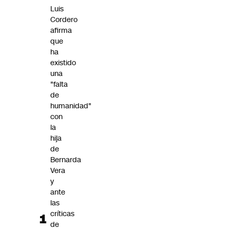
Futuro 360
Luis
Cordero
Opinión
afirma
que
ha
existido
una
"falta
de
humanidad"
con
la
hija
de
Bernarda
Vera
y
ante
las
críticas
de