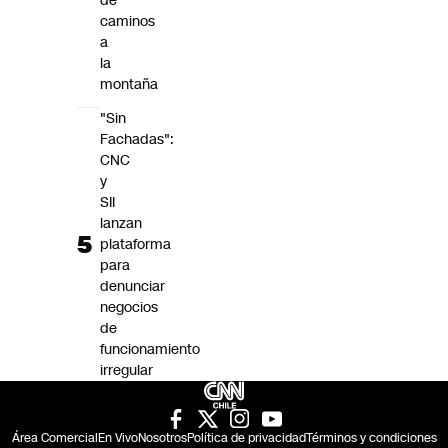
de
caminos
a
la
montaña
"Sin
Fachadas":
CNC
y
SII
lanzan
plataforma
para
denunciar
negocios
de
funcionamiento
irregular
Área Comercial
En Vivo
Nosotros
Política de privacidad
Términos y condiciones